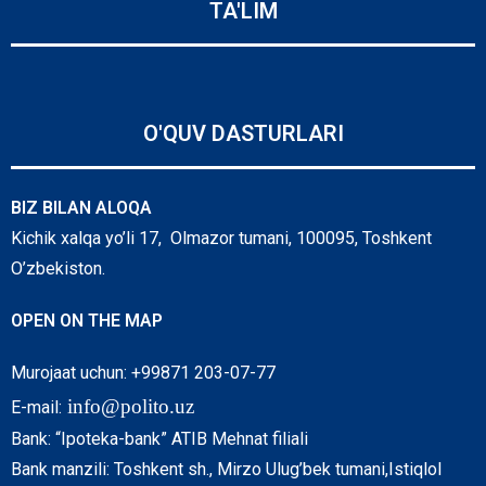
TA'LIM
O'QUV DASTURLARI
BIZ BILAN ALOQA
Kichik xalqa yo’li 17, Olmazor tumani, 100095, Toshkent
O’zbekiston.
OPEN ON THE MAP
Murojaat uchun: +99871 203-07-77
info@polito.uz
E-mail:
Bank: “Ipoteka-bank” ATIB Mehnat filiali
Bank manzili: Toshkent sh., Mirzo Ulug’bek tumani,Istiqlol