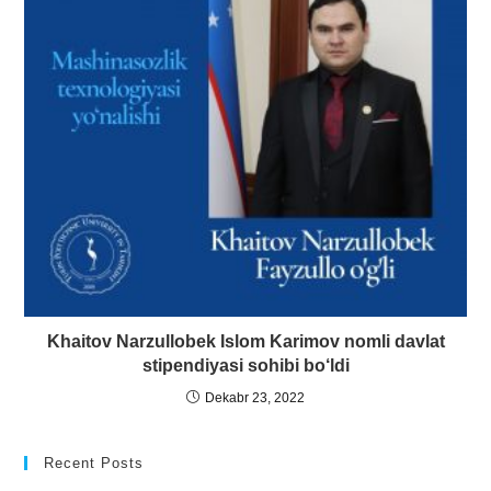
Khaitov Narzullobek Islom Karimov nomli davlat
stipendiyasi sohibi bo‘ldi
Dekabr 23, 2022
Recent Posts