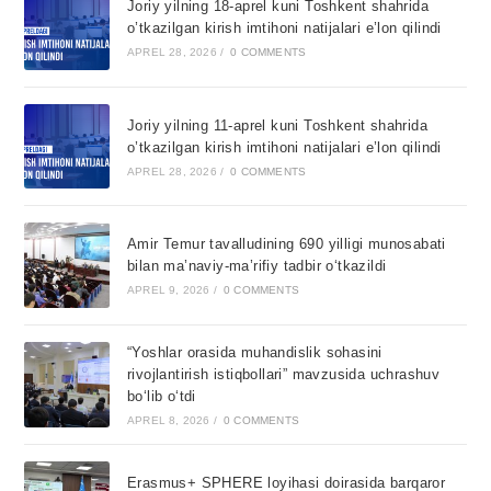
Joriy yilning 18-aprel kuni Toshkent shahrida
o’tkazilgan kirish imtihoni natijalari e’lon qilindi
APREL 28, 2026
/
0 COMMENTS
Joriy yilning 11-aprel kuni Toshkent shahrida
o’tkazilgan kirish imtihoni natijalari e’lon qilindi
APREL 28, 2026
/
0 COMMENTS
Amir Temur tavalludining 690 yilligi munosabati
bilan ma’naviy-ma’rifiy tadbir o‘tkazildi
APREL 9, 2026
/
0 COMMENTS
“Yoshlar orasida muhandislik sohasini
rivojlantirish istiqbollari” mavzusida uchrashuv
bo‘lib o‘tdi
APREL 8, 2026
/
0 COMMENTS
Erasmus+ SPHERE loyihasi doirasida barqaror