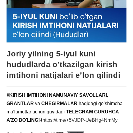
Joriy yilning 5-iyul kuni
hududlarda o’tkazilgan kirish
imtihoni natijalari e’lon qilindi
⬇️
KIRISH IMTIHONI NAMUNAVIY SAVOLLARI,
GRANTLAR
va
CHEGIRMALAR
haqidagi qo’shimcha
ma’lumotlar uchun quyidagi
TELEGRAM GURUHGA
A’ZO BO’LING!
⬇️
https://t.me/+5VJDP-UeBHg4NmMy