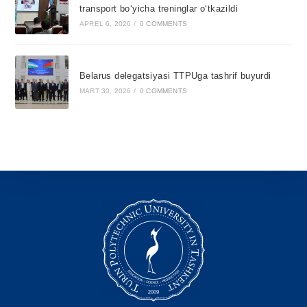
transport bo‘yicha treninglar o‘tkazildi
APREL 6, 2026
/
0 COMMENTS
Belarus delegatsiyasi TTPUga tashrif buyurdi
MART 30, 2026
/
0 COMMENTS