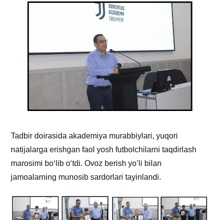
Tadbir doirasida akademiya murabbiylari, yuqori
natijalarga erishgan faol yosh futbolchilarni taqdirlash
marosimi bo‘lib o‘tdi. Ovoz berish yo’li bilan
jamoalarning munosib sardorlari tayinlandi.