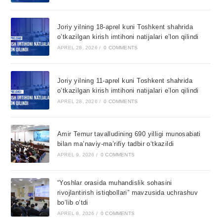
Joriy yilning 18-aprel kuni Toshkent shahrida
o’tkazilgan kirish imtihoni natijalari e’lon qilindi
APREL 28, 2026
/
0 COMMENTS
Joriy yilning 11-aprel kuni Toshkent shahrida
o’tkazilgan kirish imtihoni natijalari e’lon qilindi
APREL 28, 2026
/
0 COMMENTS
Amir Temur tavalludining 690 yilligi munosabati
bilan ma’naviy-ma’rifiy tadbir o‘tkazildi
APREL 9, 2026
/
0 COMMENTS
“Yoshlar orasida muhandislik sohasini
rivojlantirish istiqbollari” mavzusida uchrashuv
bo‘lib o‘tdi
APREL 8, 2026
/
0 COMMENTS