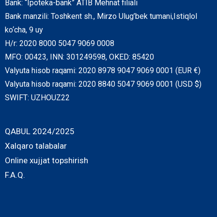
Bank: “Ipoteka-bank” ATIB Mehnat filiali
Bank manzili: Toshkent sh., Mirzo Ulug’bek tumani,Istiqlol
ko‘cha, 9 uy
H/r: 2020 8000 5047 9069 0008
MFO: 00423, INN: 301249598, OKED: 85420
Valyuta hisob raqami: 2020 8978 9047 9069 0001 (EUR €)
Valyuta hisob raqami: 2020 8840 5047 9069 0001 (USD $)
SWIFT: UZHOUZ22
QABUL 2024/2025
Xalqaro talabalar
Online xujjat topshirish
F.A.Q.