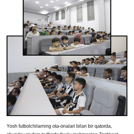
Yosh futbolchilarning ota-onalari bilan bir qatorda,