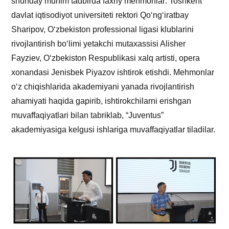
shunday muhim tadbirda faxriy mehmonlar: Toshkent
davlat iqtisodiyot universiteti rektori Qo‘ng‘iratbay
Sharipov, O‘zbekiston professional ligasi klublarini
rivojlantirish bo‘limi yetakchi mutaxassisi Alisher
Fayziev, O‘zbekiston Respublikasi xalq artisti, opera
xonandasi Jenisbek Piyazov ishtirok etishdi. Mehmonlar
o‘z chiqishlarida akademiyani yanada rivojlantirish
ahamiyati haqida gapirib, ishtirokchilarni erishgan
muvaffaqiyatlari bilan tabriklab, “Juventus”
akademiyasiga kelgusi ishlariga muvaffaqiyatlar tiladilar.