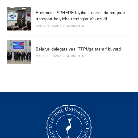
Erasmus+ SPHERE loyihasi doirasida barqaror
transport bo‘yicha treninglar o‘tkazildi
APREL 6, 2026
/
0 COMMENTS
Belarus delegatsiyasi TTPUga tashrif buyurdi
MART 30, 2026
/
0 COMMENTS