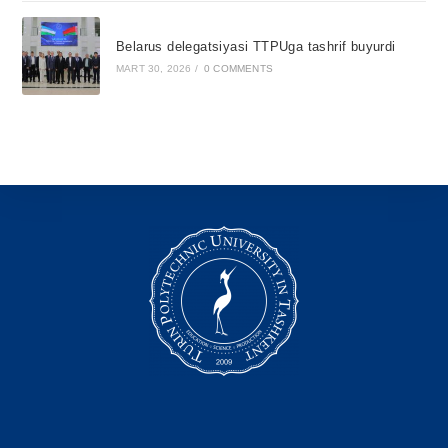
Belarus delegatsiyasi TTPUga tashrif buyurdi
MART 30, 2026
/
0 COMMENTS