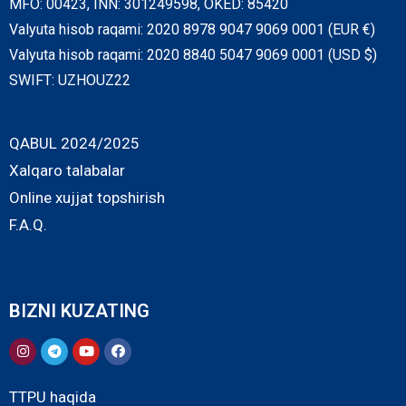
MFO: 00423, INN: 301249598, OKED: 85420
Valyuta hisob raqami: 2020 8978 9047 9069 0001 (EUR €)
Valyuta hisob raqami: 2020 8840 5047 9069 0001 (USD $)
SWIFT: UZHOUZ22
QABUL 2024/2025
Xalqaro talabalar
Online xujjat topshirish
F.A.Q.
BIZNI KUZATING
TTPU haqida