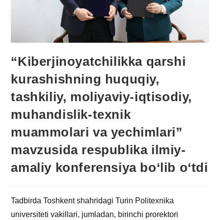
“Kiberjinoyatchilikka qarshi
kurashishning huquqiy,
tashkiliy, moliyaviy-iqtisodiy,
muhandislik-texnik
muammolari va yechimlari”
mavzusida respublika ilmiy-
amaliy konferensiya bo‘lib o‘tdi
Tadbirda Toshkent shahridagi Turin Politexnika
universiteti vakillari, jumladan, birinchi prorektori