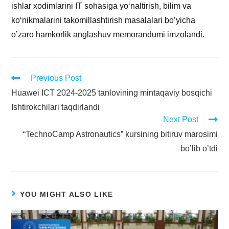
ishlar xodimlarini IT sohasiga yo‘naltirish, bilim va
ko‘nikmalarini takomillashtirish masalalari bo’yicha
o’zaro hamkorlik anglashuv memorandumi imzolandi.
Previous Post
Huawei ICT 2024-2025 tanlovining mintaqaviy bosqichi
Ishtirokchilari taqdirlandi
Next Post
“TechnoCamp Astronautics” kursining bitiruv marosimi
bo’lib o’tdi
YOU MIGHT ALSO LIKE