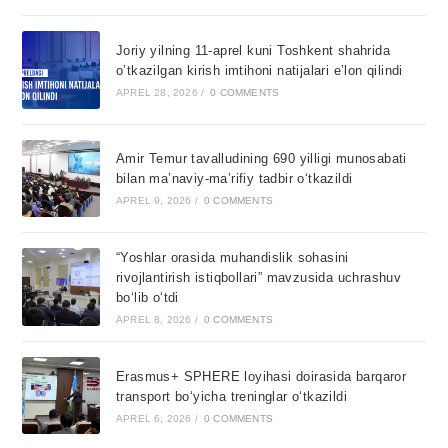
Joriy yilning 11-aprel kuni Toshkent shahrida
o’tkazilgan kirish imtihoni natijalari e’lon qilindi
APREL 28, 2026
/
0 COMMENTS
Amir Temur tavalludining 690 yilligi munosabati
bilan ma’naviy-ma’rifiy tadbir o‘tkazildi
APREL 9, 2026
/
0 COMMENTS
“Yoshlar orasida muhandislik sohasini
rivojlantirish istiqbollari” mavzusida uchrashuv
bo‘lib o‘tdi
APREL 8, 2026
/
0 COMMENTS
Erasmus+ SPHERE loyihasi doirasida barqaror
transport bo‘yicha treninglar o‘tkazildi
APREL 6, 2026
/
0 COMMENTS