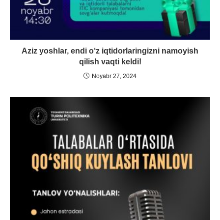
Aziz yoshlar, endi o‘z iqtidorlaringizni namoyish
qilish vaqti keldi!
Noyabr 27, 2024