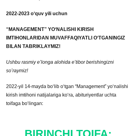
2022-2023 oʻquv yili uchun
“MANAGEMENT” YOʻNALISHI KIRISH
IMTIHONLARIDAN MUVAFFAQIYATLI OʻTGANINGIZ
BILAN TABRIKLAYMIZ!
Ushbu rasmiy e’longa alohida e’tibor berishingizni
soʻraymiz!
2022-yil 14-mayda boʻlib oʻtgan “Management” yoʻnalishi
kirish imtihoni natijalariga koʻra, abituriyentlar uchta
toifaga boʻlingan:
BIRINCHI TOIFA: