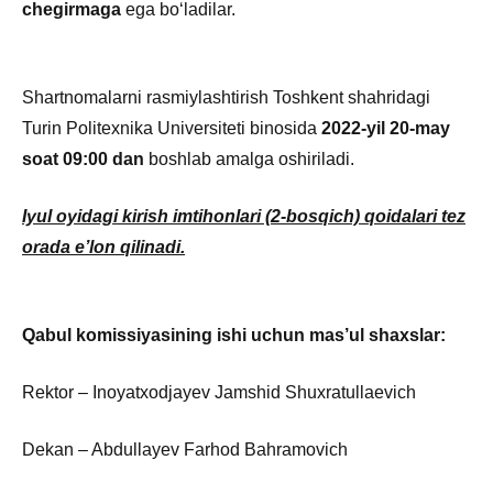
chegirmaga
ega bo‘ladilar.
Shartnomalarni rasmiylashtirish Toshkent shahridagi
Turin Politexnika Universiteti binosida
2022-yil 20-may
soat 09:00 dan
boshlab amalga oshiriladi.
Iyul oyidagi kirish imtihonlari (2-bosqich) qoidalari tez
orada e’lon qilinadi.
Qabul komissiyasining ishi uchun mas’ul shaxslar:
Rektor – Inoyatxodjayev Jamshid Shuxratullaevich
Dekan – Abdullayev Farhod Bahramovich