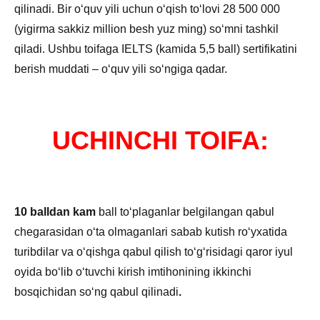
qilinadi. Bir oʻquv yili uchun oʻqish toʻlovi 28 500 000
(yigirma sakkiz million besh yuz ming) soʻmni tashkil
qiladi. Ushbu toifaga IELTS (kamida 5,5 ball) sertifikatini
berish muddati – oʻquv yili soʻngiga qadar.
UCHINCHI TOIFA:
10 balldan kam
ball toʻplaganlar belgilangan qabul
chegarasidan oʻta olmaganlari sabab kutish roʻyxatida
turibdilar va oʻqishga qabul qilish toʻgʻrisidagi qaror iyul
oyida boʻlib oʻtuvchi kirish imtihonining ikkinchi
bosqichidan soʻng qabul qilinadi
.