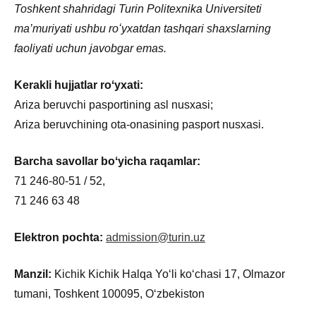
Toshkent shahridagi Turin Politexnika Universiteti
ma’muriyati ushbu roʻyxatdan tashqari shaxslarning
faoliyati uchun javobgar emas.
Kerakli hujjatlar roʻyxati:
Ariza beruvchi pasportining asl nusxasi;
Ariza beruvchining ota-onasining pasport nusxasi.
Barcha savollar boʻyicha raqamlar:
71 246-80-51 / 52,
71 246 63 48
Elektron pochta:
admission@turin.uz
Manzil:
Kichik Kichik Halqa Yoʻli koʻchasi 17, Olmazor
tumani, Toshkent 100095, Oʻzbekiston