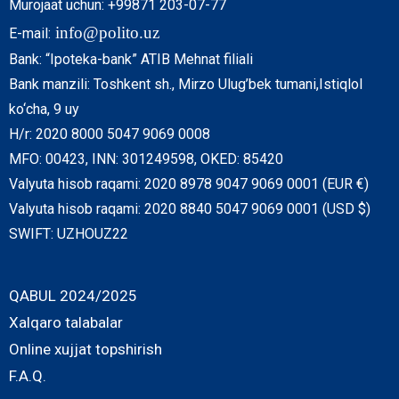
Murojaat uchun: +99871 203-07-77
info@polito.uz
E-mail:
Bank: “Ipoteka-bank” ATIB Mehnat filiali
Bank manzili: Toshkent sh., Mirzo Ulug’bek tumani,Istiqlol
ko‘cha, 9 uy
H/r: 2020 8000 5047 9069 0008
MFO: 00423, INN: 301249598, OKED: 85420
Valyuta hisob raqami: 2020 8978 9047 9069 0001 (EUR €)
Valyuta hisob raqami: 2020 8840 5047 9069 0001 (USD $)
SWIFT: UZHOUZ22
QABUL 2024/2025
Xalqaro talabalar
Online xujjat topshirish
F.A.Q.