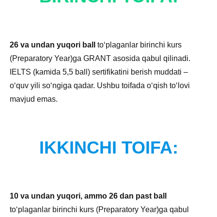
26 va undan yuqori ball
toʻplaganlar birinchi kurs
(Preparatory Year)ga GRANT asosida qabul qilinadi.
IELTS (kamida 5,5 ball) sertifikatini berish muddati –
oʻquv yili soʻngiga qadar. Ushbu toifada oʻqish toʻlovi
mavjud emas.
IKKINCHI TOIFA:
10 va undan yuqori, ammo 26 dan past ball
toʻplaganlar birinchi kurs (Preparatory Year)ga qabul