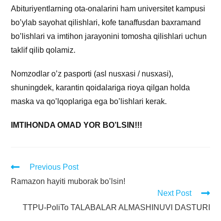
Abituriyentlarning ota-onalarini ham universitet kampusi
bo’ylab sayohat qilishlari, kofe tanaffusdan baxramand
bo’lishlari va imtihon jarayonini tomosha qilishlari uchun
taklif qilib qolamiz.
Nomzodlar o’z pasporti (asl nusxasi / nusxasi),
shuningdek, karantin qoidalariga rioya qilgan holda
maska va qo’lqoplariga ega bo’lishlari kerak.
IMTIHONDA OMAD YOR BO’LSIN!!!
Previous Post
Ramazon hayiti muborak bo’lsin!
Next Post
TTPU-PoliTo TALABALAR ALMASHINUVI DASTURI