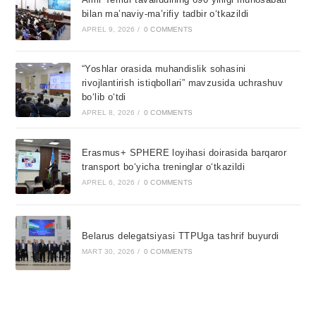
bilan ma’naviy-ma’rifiy tadbir o‘tkazildi
APREL 9, 2026
/
0 COMMENTS
“Yoshlar orasida muhandislik sohasini
rivojlantirish istiqbollari” mavzusida uchrashuv
bo‘lib o‘tdi
APREL 8, 2026
/
0 COMMENTS
Erasmus+ SPHERE loyihasi doirasida barqaror
transport bo‘yicha treninglar o‘tkazildi
APREL 6, 2026
/
0 COMMENTS
Belarus delegatsiyasi TTPUga tashrif buyurdi
MART 30, 2026
/
0 COMMENTS