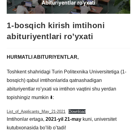
1-bosqich kirish imtihoni
abituriyentlari ro’yxati
HURMATLI ABITURIYENTLAR,
Toshkent shahridagi Turin Politexnika Universitetiga (1-
bosqich) qabul imtihonlarida qatnashadigan
abituriyentlar ro’yxati va imtihon vaqtini shu yerdan
topishingiz mumkin ⬇️:
List_of_Applicants_May_21-2021
Download
Imtihonlar ertaga,
2021-yil 21-may
kuni, universitet
kutubxonasida bo’lib o’tadi!