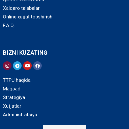
Xalqaro talabalar
Online xujjat topshirish
F.A.Q.
BIZNI KUZATING
TTPU haqida
Maqsad
Strategiya
Xujjatlar
Administratsiya