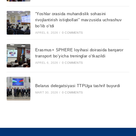
“Yoshlar orasida muhandislik sohasini
rivojlantirish istiqbollari” mavzusida uchrashuv
bo‘lib o‘tdi
APREL 8, 2026
/
0 COMMENTS
Erasmus+ SPHERE loyihasi doirasida barqaror
transport bo‘yicha treninglar o‘tkazildi
APREL 6, 2026
/
0 COMMENTS
Belarus delegatsiyasi TTPUga tashrif buyurdi
MART 30, 2026
/
0 COMMENTS