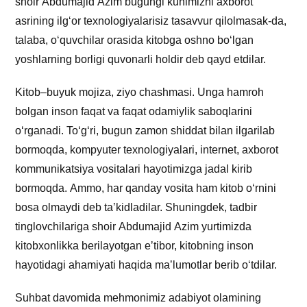
shoir Аbdumajid Аzim bugungi kunimizni axborot
asrining ilg‘or texnologiyalarisiz tasavvur qilolmasak-da,
talaba, o‘quvchilar orasida kitobga oshno bo‘lgan
yoshlarning borligi quvonarli holdir deb qayd etdilar.
Kitob–buyuk mojiza, ziyo chashmasi. Unga hamroh
bolgan inson faqat va faqat odamiylik saboqlarini
o‘rganadi. To‘g‘ri, bugun zamon shiddat bilan ilgarilab
bormoqda, kompyuter texnologiyalari, internet, axborot
kommunikatsiya vositalari hayotimizga jadal kirib
bormoqda. Аmmo, har qanday vosita ham kitob o‘rnini
bosa olmaydi deb taʼkidladilar. Shuningdek, tadbir
tinglovchilariga shoir Аbdumajid Аzim yurtimizda
kitobxonlikka berilayotgan eʼtibor, kitobning inson
hayotidagi ahamiyati haqida maʼlumotlar berib o‘tdilar.
Suhbat davomida mehmonimiz adabiyot olamining