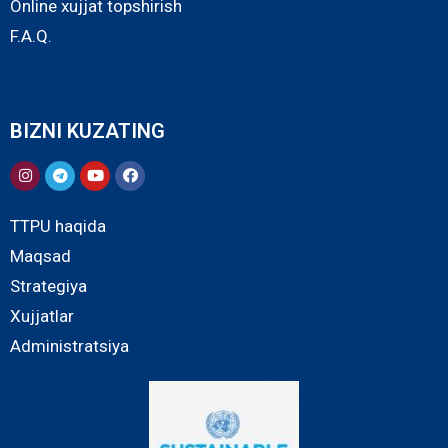
Online xujjat topshirish
F.A.Q.
BIZNI KUZATING
TTPU haqida
Maqsad
Strategiya
Xujjatlar
Administratsiya