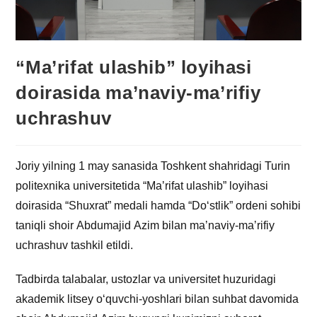
“Ma’rifat ulashib” loyihasi
doirasida ma’naviy-ma’rifiy
uchrashuv
Joriy yilning 1 may sanasida Toshkent shahridagi Turin
politexnika universitetida “Maʼrifat ulashib” loyihasi
doirasida “Shuxrat” medali hamda “Do‘stlik” ordeni sohibi
taniqli shoir Аbdumajid Аzim bilan maʼnaviy-maʼrifiy
uchrashuv tashkil etildi.
Tadbirda talabalar, ustozlar va universitet huzuridagi
akademik litsey o‘quvchi-yoshlari bilan suhbat davomida