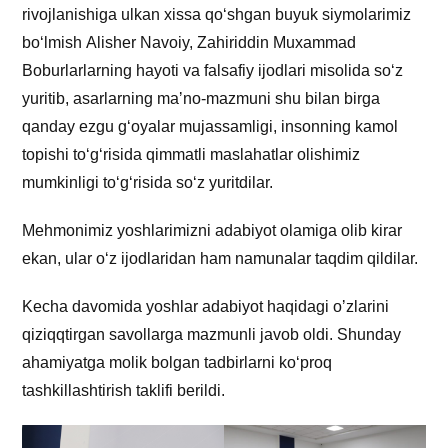
rivojlanishiga ulkan xissa qo‘shgan buyuk siymolarimiz
bo‘lmish Аlisher Navoiy, Zahiriddin Muxammad
Boburlarlarning hayoti va falsafiy ijodlari misolida so‘z
yuritib, asarlarning maʼno-mazmuni shu bilan birga
qanday ezgu g‘oyalar mujassamligi, insonning kamol
topishi to‘g‘risida qimmatli maslahatlar olishimiz
mumkinligi to‘g‘risida so‘z yuritdilar.
Mehmonimiz yoshlarimizni adabiyot olamiga olib kirar
ekan, ular o‘z ijodlaridan ham namunalar taqdim qildilar.
Kecha davomida yoshlar adabiyot haqidagi oʼzlarini
qiziqqtirgan savollarga mazmunli javob oldi. Shunday
ahamiyatga molik bolgan tadbirlarni ko‘proq
tashkillashtirish taklifi berildi.