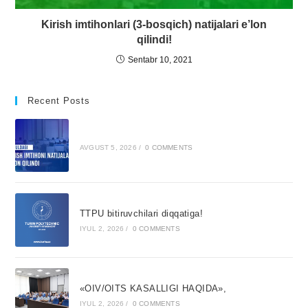
Kirish imtihonlari (3-bosqich) natijalari e’lon
qilindi!
Sentabr 10, 2021
Recent Posts
AVGUST 5, 2026
/
0 COMMENTS
TTPU bitiruvchilari diqqatiga!
IYUL 2, 2026
/
0 COMMENTS
«OIV/OITS KASALLIGI HAQIDA»,
IYUL 2, 2026
/
0 COMMENTS