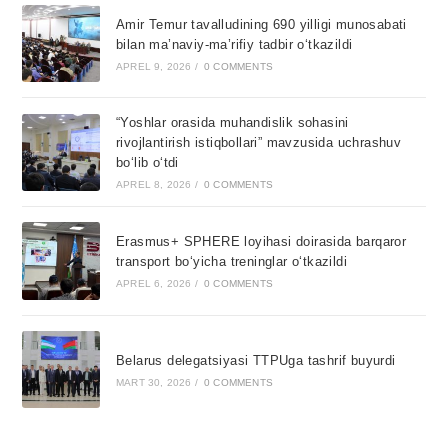
Amir Temur tavalludining 690 yilligi munosabati
bilan ma’naviy-ma’rifiy tadbir o‘tkazildi
APREL 9, 2026
/
0 COMMENTS
“Yoshlar orasida muhandislik sohasini
rivojlantirish istiqbollari” mavzusida uchrashuv
bo‘lib o‘tdi
APREL 8, 2026
/
0 COMMENTS
Erasmus+ SPHERE loyihasi doirasida barqaror
transport bo‘yicha treninglar o‘tkazildi
APREL 6, 2026
/
0 COMMENTS
Belarus delegatsiyasi TTPUga tashrif buyurdi
MART 30, 2026
/
0 COMMENTS