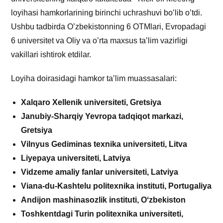
loyihasi hamkorlarining birinchi uchrashuvi bo’lib o’tdi.
Ushbu tadbirda O’zbekistonning 6 OTMlari, Evropadagi
6 universitet va Oliy va o’rta maxsus ta’lim vazirligi
vakillari ishtirok etdilar.
Loyiha doirasidagi hamkor taʼlim muassasalari:
Xalqaro Xellenik universiteti, Gretsiya
Janubiy-Sharqiy Yevropa tadqiqot markazi,
Gretsiya
Vilnyus Gediminas texnika universiteti, Litva
Liyepaya universiteti, Latviya
Vidzeme amaliy fanlar universiteti, Latviya
Viana-du-Kashtelu politexnika instituti, Portugaliya
Andijon mashinasozlik instituti, Oʻzbekiston
Toshkentdagi Turin politexnika universiteti,