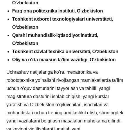
Oʻzbekiston
Fargʻona politexnika instituti, Oʻzbekiston
Toshkent axborot texnologiyalari universtiteti,
Oʻzbekiston
Qarshi muhandislik-iqtisodiyot instituti,
Oʻzbekiston
Toshkent davlat texnika universiteti, Oʻzbekiston
Oliy va oʻrta maxsus taʼlim vazirligi, Oʻzbekiston
Uchrashuv natijalariga ko’ra, mexatronika va
robototexnika yo’nalishi rivojlangan mamlakatlarda ta’lim
uchun o’quv dasturlarini tayyorlash va tahlili, yangi
magistratura dasturini ishlab chiqish, yangi kurslar
yaratish va O’zbekiston o’qituvchilari, ishchilari va
muhandislari uchun treninglarni tashkil etish, shuningdek
yangi vazifalarni belgilash masalalari muhokama qilindi.
va keyingi yig’ilishlarni tugatish vaqti.