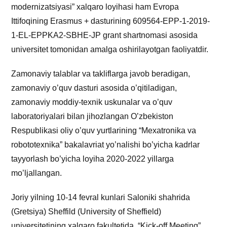
modernizatsiyasi” xalqaro loyihasi ham Evropa
Ittifoqining Erasmus + dasturining 609564-EPP-1-2019-
1-EL-EPPKA2-SBHE-JP grant shartnomasi asosida
universitet tomonidan amalga oshirilayotgan faoliyatdir.
Zamonaviy talablar va takliflarga javob beradigan,
zamonaviy o’quv dasturi asosida o’qitiladigan,
zamonaviy moddiy-texnik uskunalar va o’quv
laboratoriyalari bilan jihozlangan O’zbekiston
Respublikasi oliy o’quv yurtlarining “Mexatronika va
robototexnika” bakalavriat yo’nalishi bo’yicha kadrlar
tayyorlash bo’yicha loyiha 2020-2022 yillarga
mo’ljallangan.
Joriy yilning 10-14 fevral kunlari Saloniki shahrida
(Gretsiya) Sheffild (University of Sheffield)
universitetining xalqaro fakultetida “Kick-off Meeting”