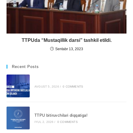
TTPUda “Mustaqillik darsi” tashkil etildi.
Sentabr 13, 2023
Recent Posts
AVGUST 5, 2026
/
0 COMMENTS
TTPU bitiruvchilari diqqatiga!
IYUL 2, 2026
/
0 COMMENTS