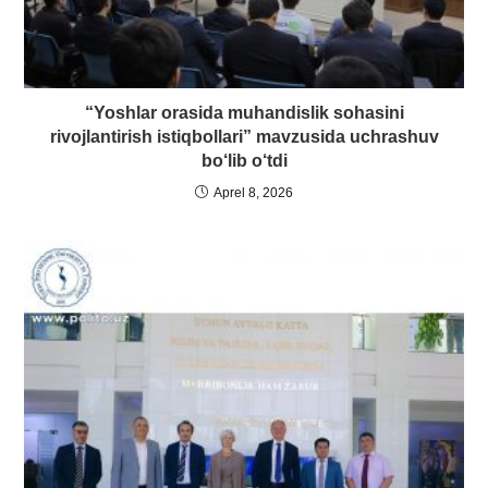
“Yoshlar orasida muhandislik sohasini
rivojlantirish istiqbollari” mavzusida uchrashuv
bo‘lib o‘tdi
Aprel 8, 2026