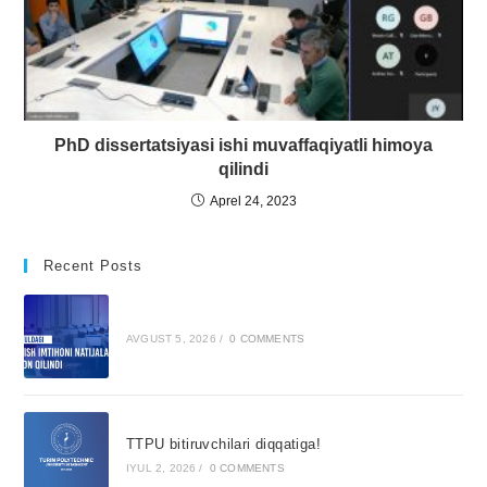
PhD dissertatsiyasi ishi muvaffaqiyatli himoya
qilindi
Aprel 24, 2023
Recent Posts
AVGUST 5, 2026
/
0 COMMENTS
TTPU bitiruvchilari diqqatiga!
IYUL 2, 2026
/
0 COMMENTS