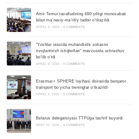
Amir Temur tavalludining 690 yilligi munosabati
bilan ma’naviy-ma’rifiy tadbir o‘tkazildi
APREL 9, 2026
/
0 COMMENTS
“Yoshlar orasida muhandislik sohasini
rivojlantirish istiqbollari” mavzusida uchrashuv
bo‘lib o‘tdi
APREL 8, 2026
/
0 COMMENTS
Erasmus+ SPHERE loyihasi doirasida barqaror
transport bo‘yicha treninglar o‘tkazildi
APREL 6, 2026
/
0 COMMENTS
Belarus delegatsiyasi TTPUga tashrif buyurdi
MART 30, 2026
/
0 COMMENTS