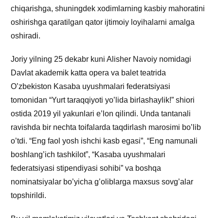
chiqarishga, shuningdek xodimlarning kasbiy mahoratini
oshirishga qaratilgan qator ijtimoiy loyihalarni amalga
oshiradi.
Joriy yilning 25 dekabr kuni Alisher Navoiy nomidagi
Davlat akademik katta opera va balet teatrida
O’zbekiston Kasaba uyushmalari federatsiyasi
tomonidan “Yurt taraqqiyoti yo’lida birlashaylik!” shiori
ostida 2019 yil yakunlari e’lon qilindi. Unda tantanali
ravishda bir nechta toifalarda taqdirlash marosimi bo’lib
o’tdi. “Eng faol yosh ishchi kasb egasi”, “Eng namunali
boshlang’ich tashkilot”, “Kasaba uyushmalari
federatsiyasi stipendiyasi sohibi” va boshqa
nominatsiyalar bo’yicha g’oliblarga maxsus sovg’alar
topshirildi.