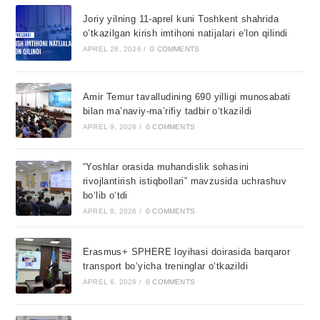
Joriy yilning 11-aprel kuni Toshkent shahrida
o’tkazilgan kirish imtihoni natijalari e’lon qilindi
APREL 28, 2026
/
0 COMMENTS
Amir Temur tavalludining 690 yilligi munosabati
bilan ma’naviy-ma’rifiy tadbir o‘tkazildi
APREL 9, 2026
/
0 COMMENTS
“Yoshlar orasida muhandislik sohasini
rivojlantirish istiqbollari” mavzusida uchrashuv
bo‘lib o‘tdi
APREL 8, 2026
/
0 COMMENTS
Erasmus+ SPHERE loyihasi doirasida barqaror
transport bo‘yicha treninglar o‘tkazildi
APREL 6, 2026
/
0 COMMENTS