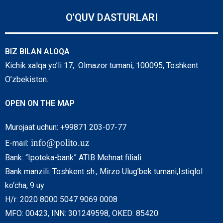
O'QUV DASTURLARI
BIZ BILAN ALOQA
Kichik xalqa yo’li 17, Olmazor tumani, 100095, Toshkent
O’zbekiston.
OPEN ON THE MAP
Murojaat uchun: +99871 203-07-77
info@polito.uz
E-mail:
Bank: “Ipoteka-bank” ATIB Mehnat filiali
Bank manzili: Toshkent sh., Mirzo Ulug’bek tumani,Istiqlol
ko‘cha, 9 uy
H/r: 2020 8000 5047 9069 0008
MFO: 00423, INN: 301249598, OKED: 85420