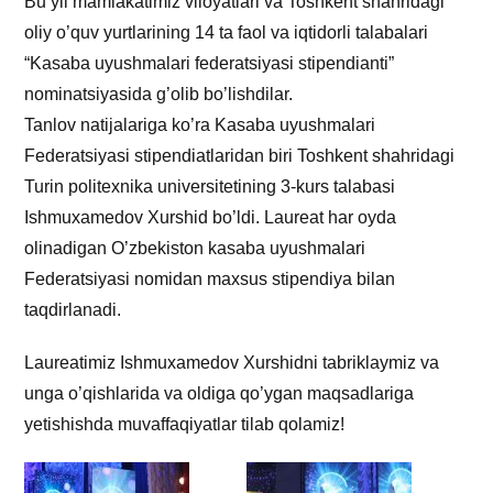
Bu yil mamlakatimiz viloyatlari va Toshkent shahridagi
oliy o’quv yurtlarining 14 ta faol va iqtidorli talabalari
“Kasaba uyushmalari federatsiyasi stipendianti”
nominatsiyasida g’olib bo’lishdilar.
Tanlov natijalariga ko’ra Kasaba uyushmalari
Federatsiyasi stipendiatlaridan biri Toshkent shahridagi
Turin politexnika universitetining 3-kurs talabasi
Ishmuxamedov Xurshid bo’ldi. Laureat har oyda
olinadigan O’zbekiston kasaba uyushmalari
Federatsiyasi nomidan maxsus stipendiya bilan
taqdirlanadi.
Laureatimiz Ishmuxamedov Xurshidni tabriklaymiz va
unga o’qishlarida va oldiga qo’ygan maqsadlariga
yetishishda muvaffaqiyatlar tilab qolamiz!