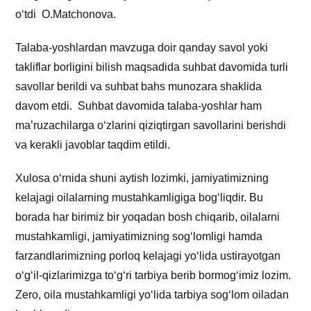
o‘tdi O.Matchonova.
Talaba-yoshlardan mavzuga doir qanday savol yoki
takliflar borligini bilish maqsadida suhbat davomida turli
savollar berildi va suhbat bahs munozara shaklida
davom etdi. Suhbat davomida talaba-yoshlar ham
ma’ruzachilarga o‘zlarini qiziqtirgan savollarini berishdi
va kerakli javoblar taqdim etildi.
Xulosa o‘rnida shuni aytish lozimki, jamiyatimizning
kelajagi oilalarning mustahkamligiga bog‘liqdir. Bu
borada har birimiz bir yoqadan bosh chiqarib, oilalarni
mustahkamligi, jamiyatimizning sog‘lomligi hamda
farzandlarimizning porloq kelajagi yo‘lida ustirayotgan
o‘g‘il-qizlarimizga to‘g‘ri tarbiya berib bormog‘imiz lozim.
Zero, oila mustahkamligi yo‘lida tarbiya sog‘lom oiladan