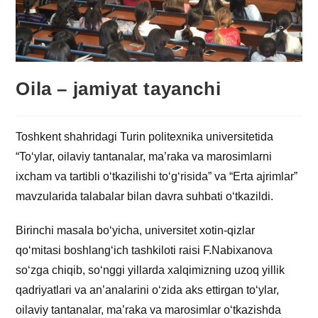
Oila – jamiyat tayanchi
Toshkent shahridagi Turin politexnika universitetida
“To‘ylar, oilaviy tantanalar, ma’raka va marosimlarni
ixcham va tartibli o‘tkazilishi to‘g‘risida” va “Erta ajrimlar”
mavzularida talabalar bilan davra suhbati o‘tkazildi.
Birinchi masala bo‘yicha, universitet xotin-qizlar
qo‘mitasi boshlang‘ich tashkiloti raisi F.Nabixanova
so‘zga chiqib, so‘nggi yillarda xalqimizning uzoq yillik
qadriyatlari va an’analarini o‘zida aks ettirgan to‘ylar,
oilaviy tantanalar, ma’raka va marosimlar o‘tkazishda