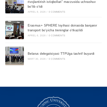
rivojlantirish istiqbollari” mavzusida uchrashuv
bo‘lib o‘tdi
APREL 8, 2026
/
0 COMMENTS
Erasmus+ SPHERE loyihasi doirasida barqaror
transport bo‘yicha treninglar o‘tkazildi
APREL 6, 2026
/
0 COMMENTS
Belarus delegatsiyasi TTPUga tashrif buyurdi
MART 30, 2026
/
0 COMMENTS