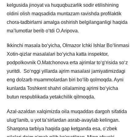
kelgusida jinoyat va huquqbuzarlik sodir etilishining
oldini olish maqsadida muntazam ravishda profilaktik
chora-tadbirlarni amalga oshirish belgilanganligi haqida
ma’lumotlar berib o‘tdi O.Aripova.
Ikkinchi masala bo‘yicha, Olmazor Ichki Ishlar Bo‘linmasi
Xotin-qizlar masalalari bo‘yicha katta inspektor,
podpolkovnik O.Matchonova erta ajrimlar to‘g‘risida so‘z
yuritdi. So‘nggi yillarda ajrim masalasi jamiyatimizdagi
eng dolzarb muammolardan biri bo‘lib qolmoqda. Ayni
kunlarda Toshkent shahri oilalarning ajrimi bo‘yicha
butun respublikada yetakchilik qilmoqda.
Azal-azaldan xalqimizda oila muqaddas dargoh sifatida
ulug‘lanib, u yot ta’sirlardan asrab-avaylab kelingan.
Sharqona tarbiya haqida gap ketganda esa, o‘zbek