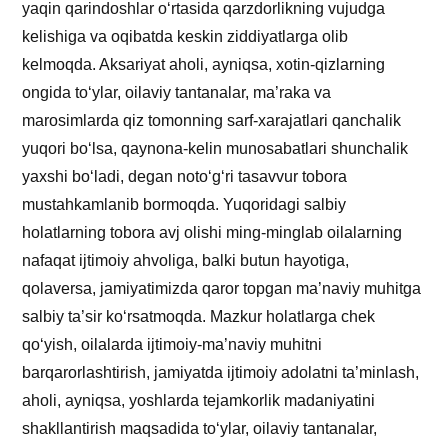
yaqin qarindoshlar o‘rtasida qarzdorlikning vujudga
kelishiga va oqibatda keskin ziddiyatlarga olib
kelmoqda. Aksariyat aholi, ayniqsa, xotin-qizlarning
ongida to‘ylar, oilaviy tantanalar, ma’raka va
marosimlarda qiz tomonning sarf-xarajatlari qanchalik
yuqori bo‘lsa, qaynona-kelin munosabatlari shunchalik
yaxshi bo‘ladi, degan noto‘g‘ri tasavvur tobora
mustahkamlanib bormoqda. Yuqoridagi salbiy
holatlarning tobora avj olishi ming-minglab oilalarning
nafaqat ijtimoiy ahvoliga, balki butun hayotiga,
qolaversa, jamiyatimizda qaror topgan ma’naviy muhitga
salbiy ta’sir ko‘rsatmoqda. Mazkur holatlarga chek
qo‘yish, oilalarda ijtimoiy-ma’naviy muhitni
barqarorlashtirish, jamiyatda ijtimoiy adolatni ta’minlash,
aholi, ayniqsa, yoshlarda tejamkorlik madaniyatini
shakllantirish maqsadida to‘ylar, oilaviy tantanalar,