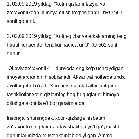
1. 02.09.2019 yildagi “Xotin qizlarni tazyiq va
zo‘ravonlikdan himoya qilish to‘g‘risida”gi O‘RQ-561-
sonli qonuni.
2. 02.09.2019 yildagi “Xotin-qizlar va erkaklarning teng
huquliligi gender tengligi haqida”gi O‘RQ-562 sonli
qonun.
“Oilaviy zo‘ravonlik” – dunyoda eng ko‘p uchraydigan
jinoyatlardan biri hisoblanadi. Aksariyat hollarda unda
ayollar jabr ko‘radi. Shu bois mamlakatlar, xalqaro
tashkilotlar xotin-qizlarning haq-huquqlarini himoya
qilishga alohida e’tibor qaratmoqda.
Insonga, shuningdek, xotin-qizlarga nisbatan
zo‘ravonlikning har qanday shakliga yo‘l qo‘ymaslik
qonunlarimizda mustahkamlab qo‘yilgan. Ammo