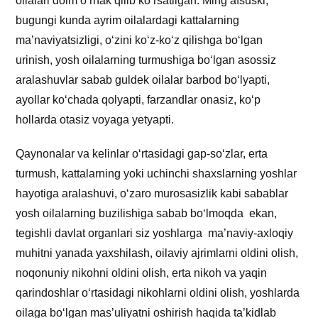
oilalari doim o‘rnak qilib ko‘rsatilgan. Ming afsuski,
bugungi kunda ayrim oilalardagi kattalarning
ma’naviyatsizligi, o‘zini ko‘z-ko‘z qilishga bo‘lgan
urinish, yosh oilalarning turmushiga bo‘lgan asossiz
aralashuvlar sabab guldek oilalar barbod bo‘lyapti,
ayollar ko‘chada qolyapti, farzandlar onasiz, ko‘p
hollarda otasiz voyaga yetyapti.
Qaynonalar va kelinlar o‘rtasidagi gap-so‘zlar, erta
turmush, kattalarning yoki uchinchi shaxslarning yoshlar
hayotiga aralashuvi, o‘zaro murosasizlik kabi sabablar
yosh oilalarning buzilishiga sabab bo‘lmoqda ekan,
tegishli davlat organlari siz yoshlarga ma’naviy-axloqiy
muhitni yanada yaxshilash, oilaviy ajrimlarni oldini olish,
noqonuniy nikohni oldini olish, erta nikoh va yaqin
qarindoshlar o‘rtasidagi nikohlarni oldini olish, yoshlarda
oilaga bo‘lgan mas’uliyatni oshirish haqida ta’kidlab