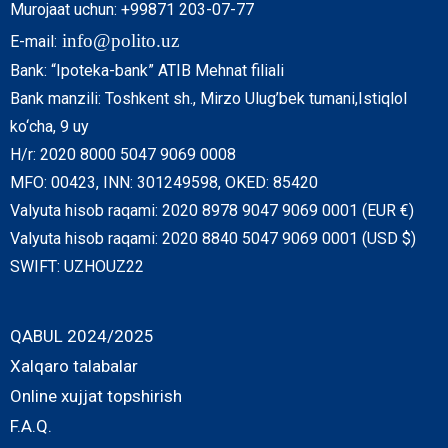
Murojaat uchun: +99871 203-07-77
info@polito.uz
E-mail:
Bank: “Ipoteka-bank” ATIB Mehnat filiali
Bank manzili: Toshkent sh., Mirzo Ulug’bek tumani,Istiqlol
ko‘cha, 9 uy
H/r: 2020 8000 5047 9069 0008
MFO: 00423, INN: 301249598, OKED: 85420
Valyuta hisob raqami: 2020 8978 9047 9069 0001 (EUR €)
Valyuta hisob raqami: 2020 8840 5047 9069 0001 (USD $)
SWIFT: UZHOUZ22
QABUL 2024/2025
Xalqaro talabalar
Online xujjat topshirish
F.A.Q.