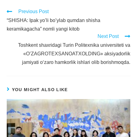
Previous Post
“SHISHA: Ipak yo’li bo’ylab qumdan shisha
keramikagacha” nomli yangi kitob
Next Post
Toshkent shaxridagi Turin Politexnika universiteti va
«O’ZAGROTEXSANOATXOLDING» aksiyadorlik
jamiyati o‘zaro hamkorlik ishlari olib borishmoqda.
YOU MIGHT ALSO LIKE