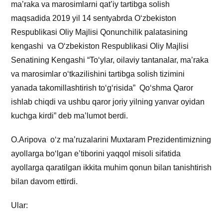
ma’raka va marosimlarni qat’iy tartibga solish
maqsadida 2019 yil 14 sentyabrda O‘zbekiston
Respublikasi Oliy Majlisi Qonunchilik palatasining
kengashi va O‘zbekiston Respublikasi Oliy Majlisi
Senatining Kengashi “To‘ylar, oilaviy tantanalar, ma’raka
va marosimlar o‘tkazilishini tartibga solish tizimini
yanada takomillashtirish to‘g‘risida” Qo‘shma Qaror
ishlab chiqdi va ushbu qaror joriy yilning yanvar oyidan
kuchga kirdi” deb ma’lumot berdi.
O.Aripova o‘z ma’ruzalarini Muxtaram Prezidentimizning
ayollarga bo‘lgan e’tiborini yaqqol misoli sifatida
ayollarga qaratilgan ikkita muhim qonun bilan tanishtirish
bilan davom ettirdi.
Ular: