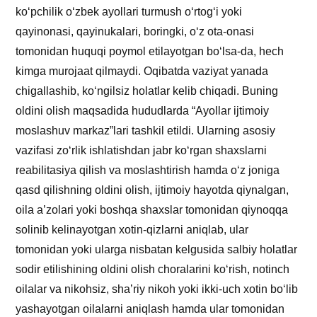
ko‘pchilik o‘zbek ayollari turmush o‘rtog‘i yoki
qayinonasi, qayinukalari, boringki, o‘z ota-onasi
tomonidan huquqi poymol etilayotgan bo‘lsa-da, hech
kimga murojaat qilmaydi. Oqibatda vaziyat yanada
chigallashib, ko‘ngilsiz holatlar kelib chiqadi. Buning
oldini olish maqsadida hududlarda “Ayollar ijtimoiy
moslashuv markaz”lari tashkil etildi. Ularning asosiy
vazifasi zo‘rlik ishlatishdan jabr ko‘rgan shaxslarni
reabilitasiya qilish va moslashtirish hamda o‘z joniga
qasd qilishning oldini olish, ijtimoiy hayotda qiynalgan,
oila a’zolari yoki boshqa shaxslar tomonidan qiynoqqa
solinib kelinayotgan xotin-qizlarni aniqlab, ular
tomonidan yoki ularga nisbatan kelgusida salbiy holatlar
sodir etilishining oldini olish choralarini ko‘rish, notinch
oilalar va nikohsiz, sha’riy nikoh yoki ikki-uch xotin bo‘lib
yashayotgan oilalarni aniqlash hamda ular tomonidan