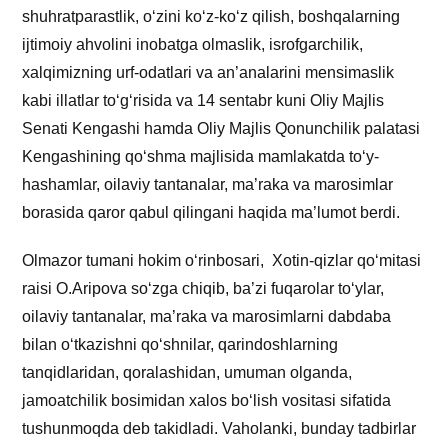
shuhratparastlik, o‘zini ko‘z-ko‘z qilish, boshqalarning
ijtimoiy ahvolini inobatga olmaslik, isrofgarchilik,
xalqimizning urf-odatlari va an’analarini mensimaslik
kabi illatlar to‘g‘risida va 14 sentabr kuni Oliy Majlis
Senati Kengashi hamda Oliy Majlis Qonunchilik palatasi
Kengashining qo‘shma majlisida mamlakatda to‘y-
hashamlar, oilaviy tantanalar, ma’raka va marosimlar
borasida qaror qabul qilingani haqida ma’lumot berdi.
Olmazor tumani hokim o‘rinbosari, Xotin-qizlar qo‘mitasi
raisi O.Aripova so‘zga chiqib, ba’zi fuqarolar to‘ylar,
oilaviy tantanalar, ma’raka va marosimlarni dabdaba
bilan o‘tkazishni qo‘shnilar, qarindoshlarning
tanqidlaridan, qoralashidan, umuman olganda,
jamoatchilik bosimidan xalos bo‘lish vositasi sifatida
tushunmoqda deb takidladi. Vaholanki, bunday tadbirlar