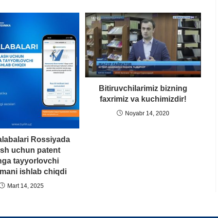
Bitiruvchilarimiz bizning
faxrimiz va kuchimizdir!
Noyabr 14, 2020
labalari Rossiyada
ash uchun patent
hga tayyorlovchi
rmani ishlab chiqdi
Mart 14, 2025