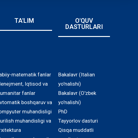
TA'LIM
O'QUV
DASTURLARI
abiiy-matematik fanlar
Bakalavr (Italian
enejment, Iqtisod va
yo'nalishi)
umanitar fanlar
Bakalavr (O'zbek
vtomatik boshqaruv va
yo'nalishi)
ompyuter muhandisligi
PhD
urilish muhandisligi va
Tayyorlov dasturi
rxitektura
Qisqa muddatli