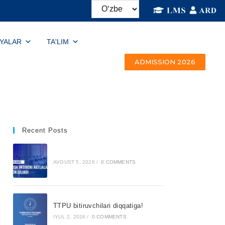
IYALAR
TA'LIM
ADMISSION 2026
Recent Posts
AVGUST 5, 2026
/
0 COMMENTS
TTPU bitiruvchilari diqqatiga!
IYUL 2, 2026
/
0 COMMENTS