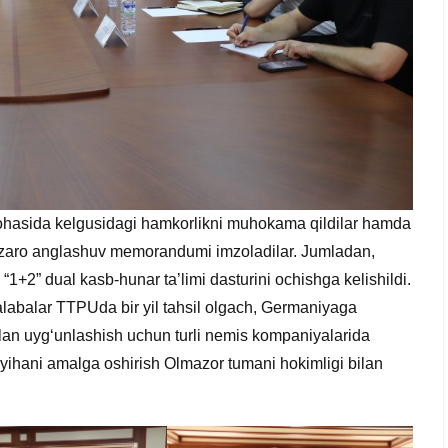
 sohasida kelgusidagi hamkorlikni muhokama qildilar hamda
 o‘zaro anglashuv memorandumi imzoladilar. Jumladan,
1+2” dual kasb-hunar ta’limi dasturini ochishga kelishildi.
alabalar TTPUda bir yil tahsil olgach, Germaniyaga
bilan uyg‘unlashish uchun turli nemis kompaniyalarida
 loyihani amalga oshirish Olmazor tumani hokimligi bilan