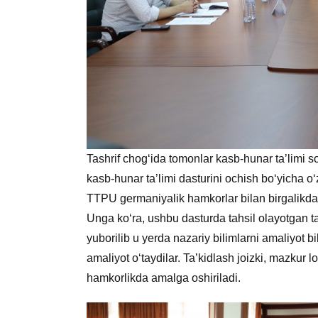
Tashrif chog‘ida tomonlar kasb-hunar ta’limi
kasb-hunar ta’limi dasturini ochish bo‘yicha
TTPU germaniyalik hamkorlar bilan birgalikda “
Unga ko‘ra, ushbu dasturda tahsil olayotgan t
yuborilib u yerda nazariy bilimlarni amaliyot 
amaliyot o‘taydilar. Ta’kidlash joizki, mazkur
hamkorlikda amalga oshiriladi.