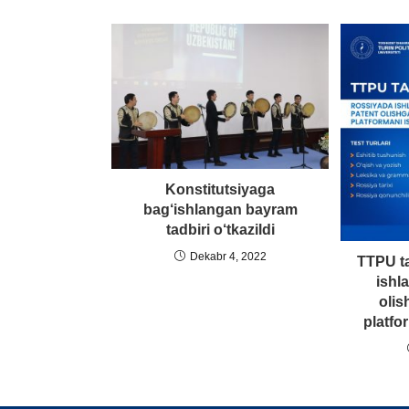
Konstitutsiyaga
bag‘ishlangan bayram
tadbiri o‘tkazildi
Dekabr 4, 2022
TTPU ta
ishl
olis
platfo