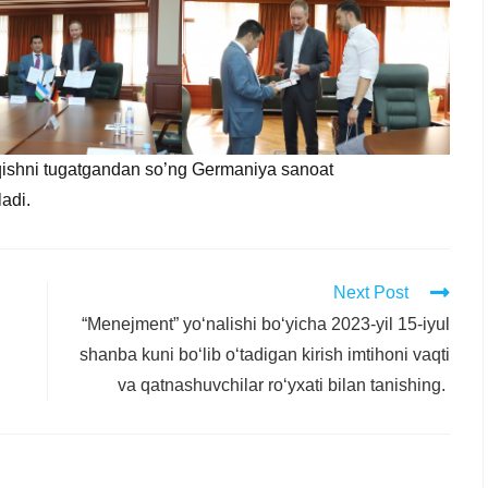
qishni tugatgandan so’ng Germaniya sanoat
adi.
Next Post
“Menejment” yoʻnalishi boʻyicha 2023-yil 15-iyul
shanba kuni boʻlib oʻtadigan kirish imtihoni vaqti
va qatnashuvchilar roʻyxati bilan tanishing.