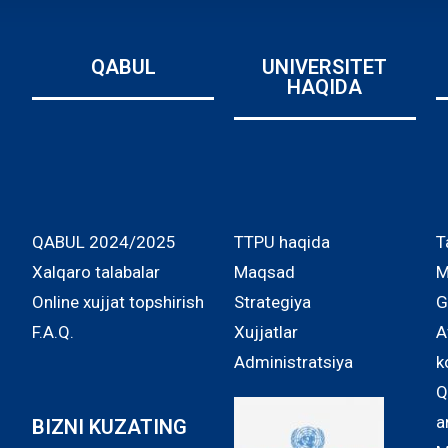
QABUL
UNIVERSITET
HAQIDA
QABUL 2024/2025
TTPU haqida
T
Xalqaro talabalar
Maqsad
M
Online xujjat topshirish
Strategiya
G
F.A.Q.
Xujjatlar
A
Administratsiya
k
Q
a
BIZNI KUZATING