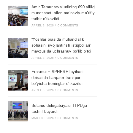
Amir Temur tavalludining 690 yilligi
munosabati bilan ma’naviy-ma’rifiy
tadbir o‘tkazildi
APREL 9, 2026
/
0 COMMENTS
“Yoshlar orasida muhandislik
sohasini rivojlantirish istiqbollari”
mavzusida uchrashuv bo‘lib o‘tdi
APREL 8, 2026
/
0 COMMENTS
Erasmus+ SPHERE loyihasi
doirasida barqaror transport
bo‘yicha treninglar o‘tkazildi
APREL 6, 2026
/
0 COMMENTS
Belarus delegatsiyasi TTPUga
tashrif buyurdi
MART 30, 2026
/
0 COMMENTS