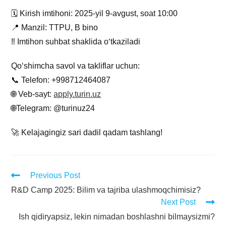
🗓 Kirish imtihoni: 2025-yil 9-avgust, soat 10:00
📍 Manzil: TTPU, B bino
‼️ Imtihon suhbat shaklida o‘tkaziladi
Qo‘shimcha savol va takliflar uchun:
📞 Telefon: +998712464087
🌐 Veb-sayt:
apply.turin.uz
🌐Telegram: @turinuz24
🚀 Kelajagingiz sari dadil qadam tashlang!
Previous Post
R&D Camp 2025: Bilim va tajriba ulashmoqchimisiz?
Next Post
Ish qidiryapsiz, lekin nimadan boshlashni bilmaysizmi?