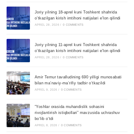
Joriy yilning 18-aprel kuni Toshkent shahrida
o’tkazilgan kirish imtihoni natijalari e’lon qilindi
APREL 28, 2026
/
0 COMMENTS
Joriy yilning 11-aprel kuni Toshkent shahrida
o’tkazilgan kirish imtihoni natijalari e’lon qilindi
APREL 28, 2026
/
0 COMMENTS
Amir Temur tavalludining 690 yilligi munosabati
bilan ma’naviy-ma’rifiy tadbir o‘tkazildi
APREL 9, 2026
/
0 COMMENTS
“Yoshlar orasida muhandislik sohasini
rivojlantirish istiqbollari” mavzusida uchrashuv
bo‘lib o‘tdi
APREL 8, 2026
/
0 COMMENTS