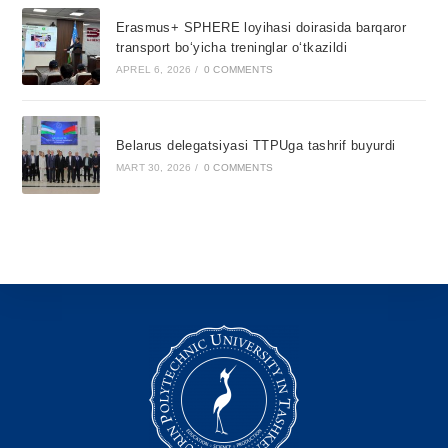
Erasmus+ SPHERE loyihasi doirasida barqaror
transport bo‘yicha treninglar o‘tkazildi
APREL 6, 2026
/
0 COMMENTS
Belarus delegatsiyasi TTPUga tashrif buyurdi
MART 30, 2026
/
0 COMMENTS