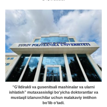
“G‘ildirakli va gusenitsali mashinalar va ularni
ishlatish” mutaxassisligi bo‘yicha doktorantlar va
mustaqil izlanuvchilar uchun malakaviy imtihon
bo‘lib o‘tadi.