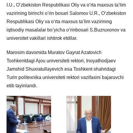
I.U., O’zbekiston Respublikasi Oliy va o’rta maxsus ta’lim
vazirining birinchi o’rin bosari Salomov U.R., O‘zbekiston
Respublikasi Oliy va o‘rta maxsus ta’lim vazirining
iqtisodiy masalalar boʼyicha o‘rinbosari S.Buzruxonov va
universitet vakillari ishtirok etdilar.
Marosim davomida Muratov Gayrat Azatovich
Toshkentdagi Ajou universiteti rektori, Inoyathodjaev
Jamshid Shuxratullayevich esa Toshkent shahridagi
Turin politexnika universiteti rektori vazifasini bajaruvchi
etib tayinlandi.