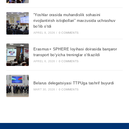
“Yoshlar orasida muhandislik sohasini
rivojlantirish istiqbollari” mavzusida uchrashuv
bo‘lib o‘tdi
APREL 8, 2026
/
0 COMMENTS
Erasmus+ SPHERE loyihasi doirasida barqaror
transport bo‘yicha treninglar o‘tkazildi
APREL 6, 2026
/
0 COMMENTS
Belarus delegatsiyasi TTPUga tashrif buyurdi
MART 30, 2026
/
0 COMMENTS