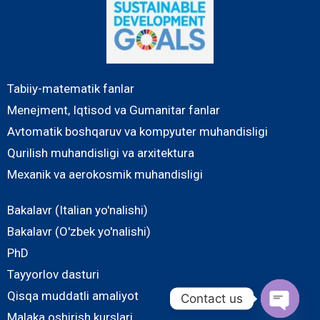
Tabiiy-matematik fanlar
Menejment, Iqtisod va Gumanitar fanlar
Avtomatik boshqaruv va kompyuter muhandisligi
Qurilish muhandisligi va arxitektura
Mexanik va aerokosmik muhandisligi
Bakalavr (Italian yo'nalishi)
Bakalavr (O'zbek yo'nalishi)
PhD
Tayyorlov dasturi
Qisqa muddatli amaliyot
Contact us
Malaka oshirish kurslari