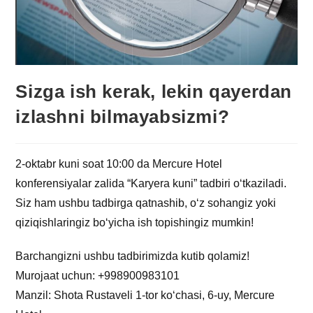
Sizga ish kerak, lekin qayerdan
izlashni bilmayabsizmi?
2-oktabr kuni soat 10:00 da Mercure Hotel
konferensiyalar zalida “Karyera kuni” tadbiri o‘tkaziladi.
Siz ham ushbu tadbirga qatnashib, o‘z sohangiz yoki
qiziqishlaringiz bo‘yicha ish topishingiz mumkin!
Barchangizni ushbu tadbirimizda kutib qolamiz!
Murojaat uchun: +998900983101
Manzil: Shota Rustaveli 1-tor ko‘chasi, 6-uy, Mercure