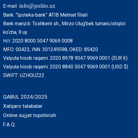
info@polito.uz
E-mail:
Bank: “Ipoteka-bank” ATIB Mehnat filiali
Bank manzili: Toshkent sh., Mirzo Ulug’bek tumani,Istiqlol
ko‘cha, 9 uy
H/r: 2020 8000 5047 9069 0008
MFO: 00423, INN: 301249598, OKED: 85420
Valyuta hisob raqami: 2020 8978 9047 9069 0001 (EUR €)
Valyuta hisob raqami: 2020 8840 5047 9069 0001 (USD $)
SWIFT: UZHOUZ22
QABUL 2024/2025
Xalqaro talabalar
Online xujjat topshirish
F.A.Q.