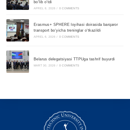
bo‘lib o‘tdi
APREL 8, 2026
/
0 COMMENTS
Erasmus+ SPHERE loyihasi doirasida barqaror
transport bo‘yicha treninglar o‘tkazildi
APREL 6, 2026
/
0 COMMENTS
Belarus delegatsiyasi TTPUga tashrif buyurdi
MART 30, 2026
/
0 COMMENTS