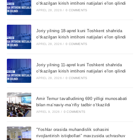
o’tkazilgan kirish imtihoni natijalari e’lon qilindi
APREL 28, 2026
/
0 COMMENTS
Joriy yilning 18-aprel kuni Toshkent shahrida
o’tkazilgan kirish imtihoni natijalari e’lon qilindi
APREL 28, 2026
/
0 COMMENTS
Joriy yilning 11-aprel kuni Toshkent shahrida
o’tkazilgan kirish imtihoni natijalari e’lon qilindi
APREL 28, 2026
/
0 COMMENTS
Amir Temur tavalludining 690 yilligi munosabati
bilan ma’naviy-ma’rifiy tadbir o‘tkazildi
APREL 9, 2026
/
0 COMMENTS
“Yoshlar orasida muhandislik sohasini
rivojlantirish istiqbollari” mavzusida uchrashuv