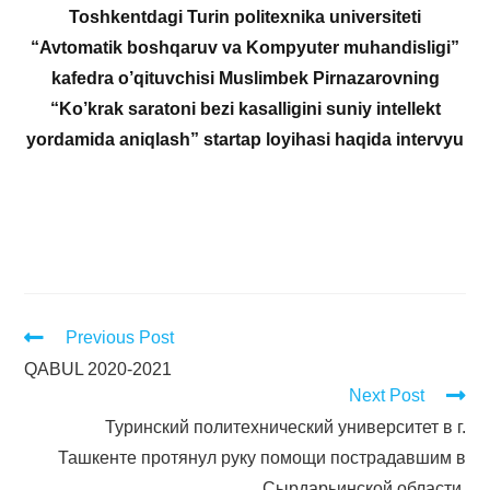
Toshkentdagi Turin politexnika universiteti
“Avtomatik boshqaruv va Kompyuter muhandisligi”
kafedra o’qituvchisi Muslimbek Pirnazarovning
“Ko’krak saratoni bezi kasalligini suniy intellekt
yordamida aniqlash” startap loyihasi haqida intervyu
Previous Post
QABUL 2020-2021
Next Post
Туринский политехнический университет в г.
Ташкенте протянул руку помощи пострадавшим в
Сырдарьинской области.