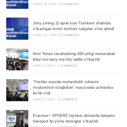
APREL 28, 2026
/
0 COMMENTS
Joriy yilning 11-aprel kuni Toshkent shahrida
o’tkazilgan kirish imtihoni natijalari e’lon qilindi
APREL 28, 2026
/
0 COMMENTS
Amir Temur tavalludining 690 yilligi munosabati
bilan ma’naviy-ma’rifiy tadbir o‘tkazildi
APREL 9, 2026
/
0 COMMENTS
“Yoshlar orasida muhandislik sohasini
rivojlantirish istiqbollari” mavzusida uchrashuv
bo‘lib o‘tdi
APREL 8, 2026
/
0 COMMENTS
Erasmus+ SPHERE loyihasi doirasida barqaror
transport bo‘yicha treninglar o‘tkazildi