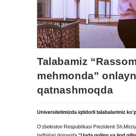
Talabamiz “Rassom
mehmonda” onlayn-
qatnashmoqda
Universitetimizda iqtidorli talabalarimiz ko‘p
O‘zbekiston Respublikasi Prezidenti Sh.Mirziy
tadbirlari doirasida
“Uyda qoling va ijod qili