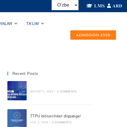
IYALAR
TA'LIM
ADMISSION 2026
Recent Posts
AVGUST 5, 2026
/
0 COMMENTS
TTPU bitiruvchilari diqqatiga!
IYUL 2, 2026
/
0 COMMENTS