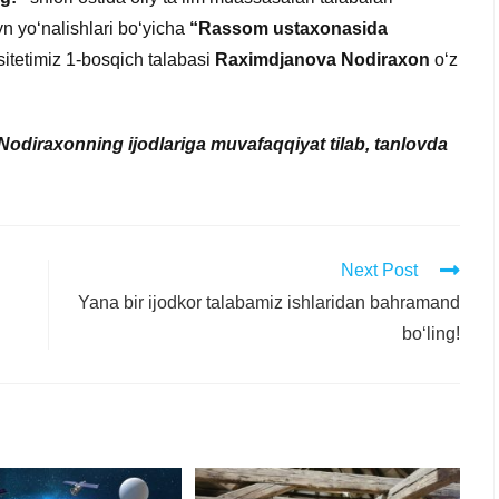
yn yo‘nalishlari bo‘yicha
“Rassom ustaxonasida
sitetimiz 1-bosqich talabasi
Raximdjanova Nodiraxon
o‘z
 Nodiraxonning ijodlariga muvafaqqiyat tilab, tanlovda
Next Post
Yana bir ijodkor talabamiz ishlaridan bahramand
bo‘ling!