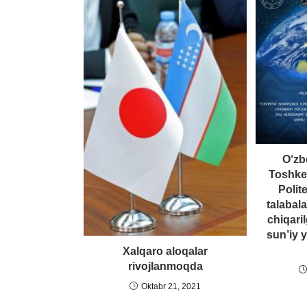
O‘zb
Toshken
Polit
talabal
chiqari
sun’iy 
Xalqaro aloqalar
rivojlanmoqda
Oktabr 21, 2021