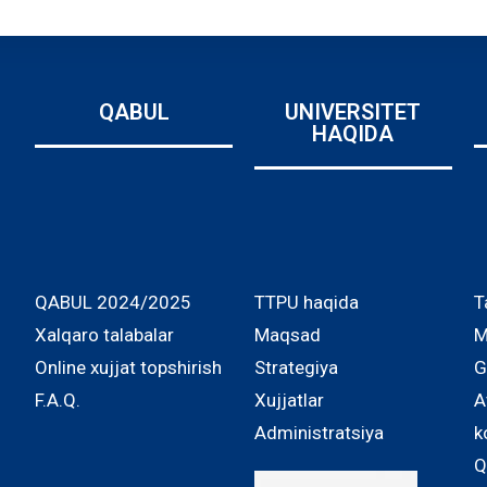
QABUL
UNIVERSITET
HAQIDA
QABUL 2024/2025
TTPU haqida
T
Xalqaro talabalar
Maqsad
M
Online xujjat topshirish
Strategiya
G
F.A.Q.
Xujjatlar
A
Administratsiya
k
Q