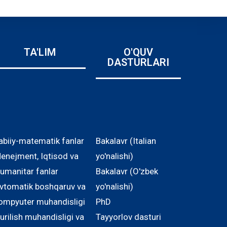
TA'LIM
O'QUV
DASTURLARI
abiiy-matematik fanlar
Bakalavr (Italian
enejment, Iqtisod va
yo'nalishi)
umanitar fanlar
Bakalavr (O'zbek
vtomatik boshqaruv va
yo'nalishi)
ompyuter muhandisligi
PhD
urilish muhandisligi va
Tayyorlov dasturi