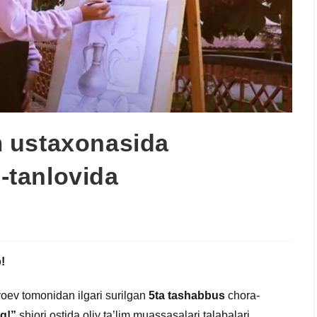
 ustaxonasida
tanlovida
!
oev tomonidan ilgari surilgan
5ta tashabbus
chora-
ng!”
shiori ostida oliy ta’lim muassasalari talabalari