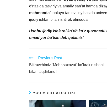
o‘rtasida tasviriy va amaliy san’at hamda diza
mehmonda”
onlayn-tanlovi loyihasida univer
ijodiy ishlari bilan ishtirok etmoqda.
Ushbu ijodiy ishlarni ko‘rib ko‘z quvonadi!
omad yor bo‘lsin deb qolamiz!
Previous Post
Bitiruvchimiz “Mehr-saxovat” ko’krak nishoni
bilan taqdirlandi!
YOU MIGHT ALSO LIKE