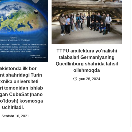
TTPU arxitektura yo‘nalishi
talabalari Germaniyaning
Quedlinburg shahrida tahsil
ekistonda ilk bor
olishmoqda
t shahridagi Turin
Iyun 28, 2024
exnika universiteti
ari tomonidan ishlab
lgan CubeSat (nano
yo‘ldosh) kosmosga
uchiriladi.
Sentabr 16, 2021