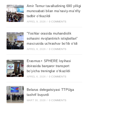
Amir Temur tavalludining 690 yilligi
munosabati bilan ma’naviy-ma’rifiy
tadbir o‘tkazildi
APREL 9, 2026
/
0 COMMENTS
“Yoshlar orasida muhandislik
sohasini rivojlantirish istiqbollari”
mavzusida uchrashuv bo‘lib o‘tdi
APREL 8, 2026
/
0 COMMENTS
Erasmus+ SPHERE loyihasi
doirasida barqaror transport
bo‘yicha treninglar o‘tkazildi
APREL 6, 2026
/
0 COMMENTS
Belarus delegatsiyasi TTPUga
tashrif buyurdi
MART 30, 2026
/
0 COMMENTS