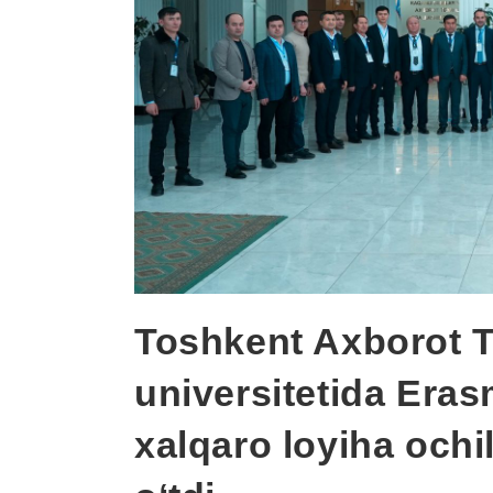
Toshkent Axborot T
universitetida Eras
xalqaro loyiha ochi