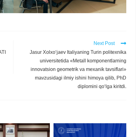
Next Post
ATI
Jasur Xolxo‘jaev Italiyaning Turin politexnika
universitetida «Metall komponentlarning
innovatsion geometrik va mexanik tavsiflari»
mavzusidagi ilmiy ishini himoya qilib, PhD
diplomini qo‘lga kiritdi.