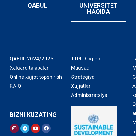
QABUL
UNIVERSITET
HAQIDA
QABUL 2024/2025
TTPU haqida
T
Xalqaro talabalar
Maqsad
M
Online xujjat topshirish
Strategiya
G
F.A.Q.
Xujjatlar
A
Administratsiya
k
Q
a
BIZNI KUZATING
M
m