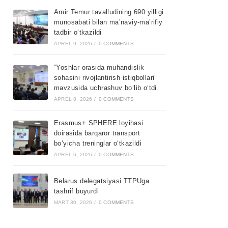
Amir Temur tavalludining 690 yilligi
munosabati bilan ma’naviy-ma’rifiy
tadbir o‘tkazildi
APREL 9, 2026
/
0 COMMENTS
“Yoshlar orasida muhandislik
sohasini rivojlantirish istiqbollari”
mavzusida uchrashuv bo‘lib o‘tdi
APREL 8, 2026
/
0 COMMENTS
Erasmus+ SPHERE loyihasi
doirasida barqaror transport
bo‘yicha treninglar o‘tkazildi
APREL 6, 2026
/
0 COMMENTS
Belarus delegatsiyasi TTPUga
tashrif buyurdi
MART 30, 2026
/
0 COMMENTS