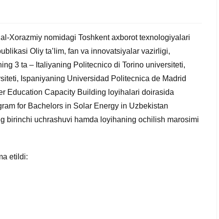
al-Xorazmiy nomidagi Toshkent axborot texnologiyalari
likasi Oliy ta’lim, fan va innovatsiyalar vazirligi,
ng 3 ta – Italiyaning Politecnico di Torino universiteti,
iteti, Ispaniyaning Universidad Politecnica de Madrid
 Education Capacity Building loyihalari doirasida
gram for Bachelors in Solar Energy in Uzbekistan
ng birinchi uchrashuvi hamda loyihaning ochilish marosimi
 etildi: