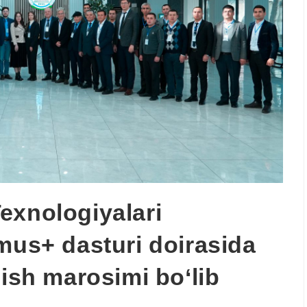
exnologiyalari
mus+ dasturi doirasida
lish marosimi bo‘lib