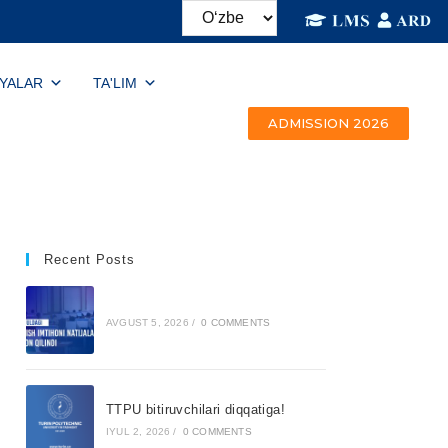
IYALAR
TA'LIM
ADMISSION 2026
Recent Posts
AVGUST 5, 2026
/
0 COMMENTS
TTPU bitiruvchilari diqqatiga!
IYUL 2, 2026
/
0 COMMENTS