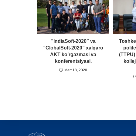
“IndiaSoft-2020” va
Toshken
”GlobalSoft-2020” xalqaro
polit
AKT ko’rgazmasi va
(TTPU) 
konferentsiyasi.
kollej
Mart 18, 2020