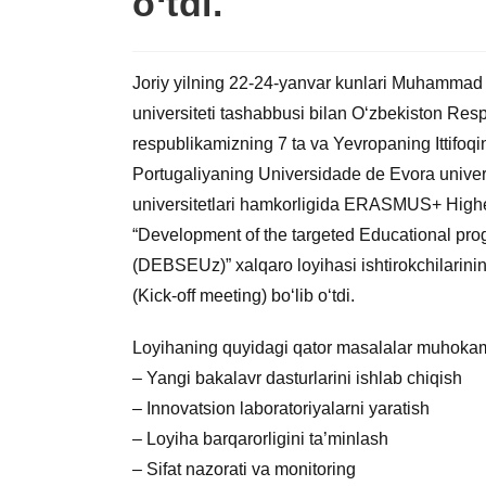
o‘tdi.
Joriy yilning 22-24-yanvar kunlari Muhammad 
universiteti tashabbusi bilan O‘zbekiston Respub
respublikamizning 7 ta va Yevropaning Ittifoqini
Portugaliyaning Universidade de Evora univers
universitetlari hamkorligida ERASMUS+ Higher
“Development of the targeted Educational pro
(DEBSEUz)” xalqaro loyihasi ishtirokchilarini
(Kick-off meeting) bo‘lib o‘tdi.
Loyihaning quyidagi qator masalalar muhokama
– Yangi bakalavr dasturlarini ishlab chiqish
– Innovatsion laboratoriyalarni yaratish
– Loyiha barqarorligini ta’minlash
– Sifat nazorati va monitoring