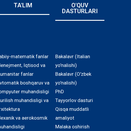
TA'LIM
O'QUV
DASTURLARI
abiiy-matematik fanlar
Bakalavr (Italian
enejment, Iqtisod va
yo'nalishi)
umanitar fanlar
Bakalavr (O'zbek
vtomatik boshqaruv va
yo'nalishi)
ompyuter muhandisligi
PhD
urilish muhandisligi va
Tayyorlov dasturi
rxitektura
Qisqa muddatli
exanik va aerokosmik
amaliyot
uhandisligi
Malaka oshirish