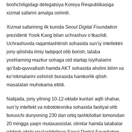
boshchiligidagi delegatsiya Koreya Respublikasiga
xizmat safarini amalga oshirdi.
Xizmat safarining ilk kunida
Seoul Digital Foundation
prezidenti Yosik Kang bilan uchrashuv oʻtkazildi.
Uchrashuvda raqamlashtirish sohasida sun‘iy intellektni
joriy qilishda ilmiy tadqiqot olib borish, talaba
yoshlarning mazkur sohaga oid startap loyihalarini
qo‘llab-quvvatlash hamda AKT sohasida aholini bilim va
ko‘nikmalarini oshirish borasida hamkorlik qilish
masalalari muhokama etildi.
Natijada, joriy yilning 10-12-oktabr kunlari aqlli shahar,
sun’iy intellekt va robototexnika sohasida faoliyat olib
boruvchi dunyoning 230 dan ortiq tashkilotlari tomonidan
20 mingga yaqin mutaxassislar, olimlar hamda talabalar
ishtirok etishi rejalashtirilgan Seoul Digital Foundation