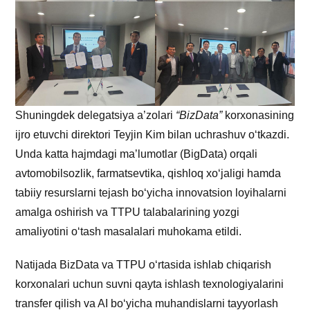
Shuningdek delegatsiya a’zolari
“
BizData
”
korxonasining
ijro etuvchi direktori Teyjin Kim bilan uchrashuv oʻtkazdi.
Unda katta hajmdagi maʼlumotlar (BigData) orqali
avtomobilsozlik, farmatsevtika, qishloq xoʻjaligi hamda
tabiiy resurslarni tejash boʻyicha innovatsion loyihalarni
amalga oshirish va TTPU talabalarining yozgi
amaliyotini oʻtash masalalari muhokama etildi.
Natijada BizData va TTPU oʻrtasida ishlab chiqarish
korxonalari uchun suvni qayta ishlash texnologiyalarini
transfer qilish va AI boʻyicha muhandislarni tayyorlash