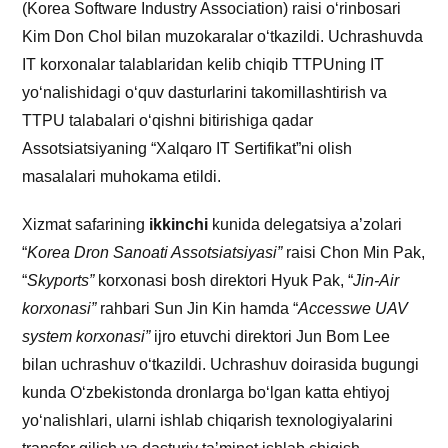
(Korea Software Industry Association) raisi oʻrinbosari
Kim Don Chol bilan muzokaralar oʻtkazildi. Uchrashuvda
IT korxonalar talablaridan kelib chiqib TTPUning IT
yoʻnalishidagi o‘quv dasturlarini takomillashtirish va
TTPU talabalari o‘qishni bitirishiga qadar
Assotsiatsiyaning “Xalqaro IT Sertifikat”ni olish
masalalari muhokama etildi.
Xizmat safarining
ikkinchi
kunida delegatsiya a’zolari
“
Korea Dron Sanoati Assotsiatsiyasi”
raisi Chon Min Pak,
“
Skyports”
korxonasi bosh direktori Hyuk Pak, “
Jin-Air
korxonasi”
rahbari Sun Jin Kin hamda “
Accesswe UAV
system korxonasi”
ijro etuvchi direktori Jun Bom Lee
bilan uchrashuv oʻtkazildi. Uchrashuv doirasida bugungi
kunda Oʻzbekistonda dronlarga boʻlgan katta ehtiyoj
yoʻnalishlari, ularni ishlab chiqarish texnologiyalarini