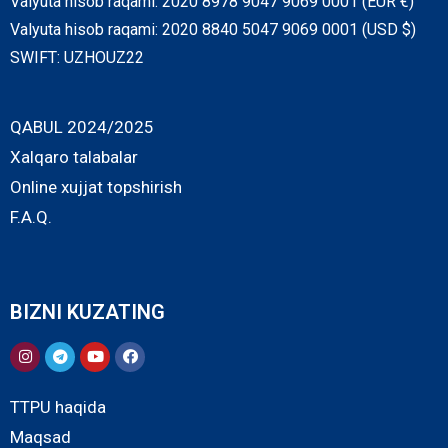
Valyuta hisob raqami: 2020 8978 9047 9069 0001 (EUR €)
Valyuta hisob raqami: 2020 8840 5047 9069 0001 (USD $)
SWIFT: UZHOUZ22
QABUL 2024/2025
Xalqaro talabalar
Online xujjat topshirish
F.A.Q.
BIZNI KUZATING
TTPU haqida
Maqsad