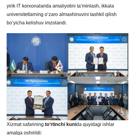
yirik IT korxonalarida amaliyotini taʼminlash, ikkala
universitetlarning oʻzaro almashinuvini tashkil qilish
boʻyicha kelishuv imzolandi.
Xizmat safarining
toʻrtinchi kuni
da quyidagi ishlar
amalga oshirildi: