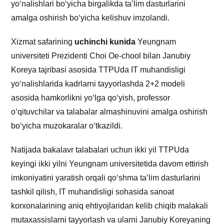
yoʻnalishlari boʻyicha birgalikda taʼlim dasturlarini
amalga oshirish boʻyicha kelishuv imzolandi.
Xizmat safarining
uchinchi kunida
Yeungnam
universiteti Prezidenti Choi Oe-chool bilan Janubiy
Koreya tajribasi asosida TTPUda IT muhandisligi
yoʻnalishlarida kadrlarni tayyorlashda 2+2 modeli
asosida hamkorlikni yo‘lga qo‘yish, professor
o‘qituvchilar va talabalar almashinuvini amalga oshirish
bo‘yicha muzokaralar o‘tkazildi.
Natijada bakalavr talabalari uchun ikki yil TTPUda
keyingi ikki yilni Yeungnam universitetida davom ettirish
imkoniyatini yaratish orqali qoʻshma taʼlim dasturlarini
tashkil qilish, IT muhandisligi sohasida sanoat
korxonalarining aniq ehtiyojlaridan kelib chiqib malakali
mutaxassislarni tayyorlash va ularni Janubiy Koreyaning