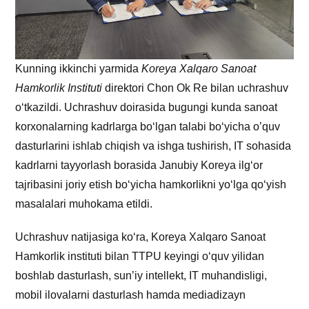
Kunning ikkinchi yarmida
Koreya Xalqaro Sanoat
Hamkorlik Instituti
direktori Chon Ok Re bilan uchrashuv
o‘tkazildi. Uchrashuv doirasida bugungi kunda sanoat
korxonalarning kadrlarga boʻlgan talabi boʻyicha oʼquv
dasturlarini ishlab chiqish va ishga tushirish, IT sohasida
kadrlarni tayyorlash borasida Janubiy Koreya ilg‘or
tajribasini joriy etish boʻyicha hamkorlikni yoʻlga qo‘yish
masalalari muhokama etildi.
Uchrashuv natijasiga ko‘ra, Koreya Xalqaro Sanoat
Hamkorlik instituti bilan TTPU keyingi oʻquv yilidan
boshlab dasturlash, sunʼiy intellekt, IT muhandisligi,
mobil ilovalarni dasturlash hamda mediadizayn