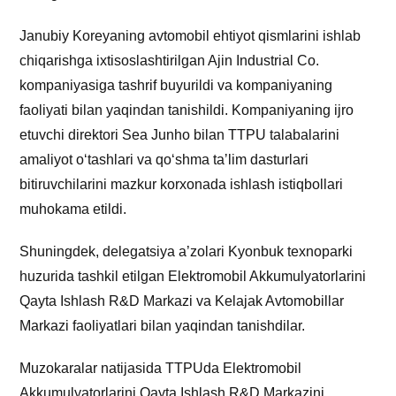
Janubiy Koreyaning avtomobil ehtiyot qismlarini ishlab
chiqarishga ixtisoslashtirilgan Ajin Industrial Co.
kompaniyasiga tashrif buyurildi va kompaniyaning
faoliyati bilan yaqindan tanishildi. Kompaniyaning ijro
etuvchi direktori Sea Junho bilan TTPU talabalarini
amaliyot o‘tashlari va qo‘shma taʼlim dasturlari
bitiruvchilarini mazkur korxonada ishlash istiqbollari
muhokama etildi.
Shuningdek, delegatsiya a’zolari Kyonbuk texnoparki
huzurida tashkil etilgan Elektromobil Akkumulyatorlarini
Qayta Ishlash R&D Markazi va Kelajak Avtomobillar
Markazi faoliyatlari bilan yaqindan tanishdilar.
Muzokaralar natijasida TTPUda Elektromobil
Akkumulyatorlarini Qayta Ishlash R&D Markazini