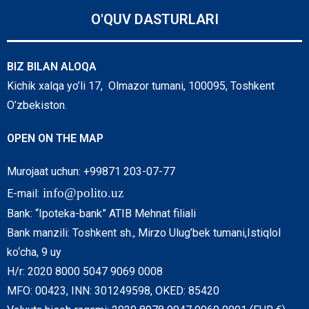
O'QUV DASTURLARI
BIZ BILAN ALOQA
Kichik xalqa yo’li 17, Olmazor tumani, 100095, Toshkent
O’zbekiston.
OPEN ON THE MAP
Murojaat uchun: +99871 203-07-77
info@polito.uz
E-mail:
Bank: “Ipoteka-bank” ATIB Mehnat filiali
Bank manzili: Toshkent sh., Mirzo Ulug’bek tumani,Istiqlol
ko‘cha, 9 uy
H/r: 2020 8000 5047 9069 0008
MFO: 00423, INN: 301249598, OKED: 85420