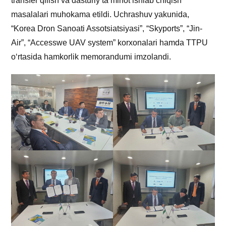
transfer qilish va dasturiy taʼminot ishlab chiqish
masalalari muhokama etildi. Uchrashuv yakunida,
“Korea Dron Sanoati Assotsiatsiyasi”, “Skyports”, “Jin-
Air”, “Accesswe UAV system” korxonalari hamda TTPU
oʻrtasida hamkorlik memorandumi imzolandi.