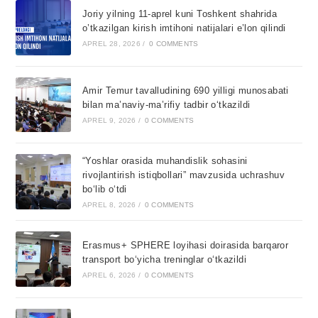
Joriy yilning 11-aprel kuni Toshkent shahrida
o’tkazilgan kirish imtihoni natijalari e’lon qilindi
APREL 28, 2026
/
0 COMMENTS
Amir Temur tavalludining 690 yilligi munosabati
bilan ma’naviy-ma’rifiy tadbir o‘tkazildi
APREL 9, 2026
/
0 COMMENTS
“Yoshlar orasida muhandislik sohasini
rivojlantirish istiqbollari” mavzusida uchrashuv
bo‘lib o‘tdi
APREL 8, 2026
/
0 COMMENTS
Erasmus+ SPHERE loyihasi doirasida barqaror
transport bo‘yicha treninglar o‘tkazildi
APREL 6, 2026
/
0 COMMENTS