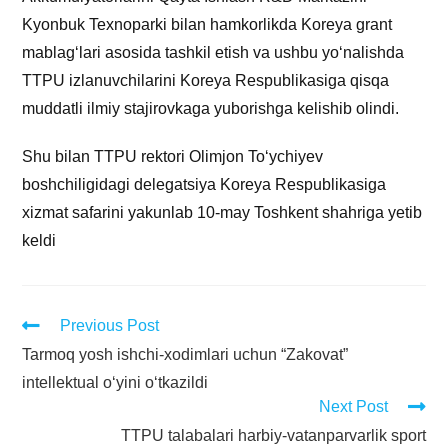
Kyonbuk Texnoparki bilan hamkorlikda Koreya grant
mablagʻlari asosida tashkil etish va ushbu yoʻnalishda
TTPU izlanuvchilarini Koreya Respublikasiga qisqa
muddatli ilmiy stajirovkaga yuborishga kelishib olindi.
Shu bilan TTPU rektori Olimjon Toʻychiyev
boshchiligidagi delegatsiya Koreya Respublikasiga
xizmat safarini yakunlab 10-may Toshkent shahriga yetib
keldi
Previous Post
Tarmoq yosh ishchi-xodimlari uchun “Zakovat”
intellektual o‘yini o‘tkazildi
Next Post
TTPU talabalari harbiy-vatanparvarlik sport