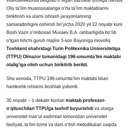
videoselektorda belgilab o‘tilgan vazifalar ijrosiga hamda
Oliy ta’lim muassasalariga o‘rta ta’lim maktablarini
biriktirish va ularni ishlash jarayonlarining
samaradorligini oshirish bo‘yicha 2020 yil 22 noyabr kuni
Bosh Vazir o‘rinbosari Musaev B.A. rahbarligida bo‘lib
o‘tgan Ishchi guruh majlisi 3-son Bayoniga muvofiq
Toshkent shahridagi Turin Politexnika Universitetiga
(TTPU) Olmazor tumanidagi 196-umumta’lim maktabi
otalig‘iga olish uchun biriktirib berildi.
Shu asnoda, TTPU 196-umumta’lim maktabi bilan
hamkorlik ishlarini boshlab yubordi.
30 noyabr – 1 dekabr kunlari
maktab professor-
o‘qituvchilari TTPUga tashrif buyurishdi
va ularga
universitet mas’ul xodimlari tomonidan universitet
faoliyati, ta’lim tizimi va dars o‘tish metodikalari xaqida