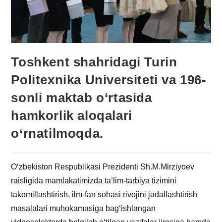
Toshkent shahridagi Turin
Politexnika Universiteti va 196-
sonli maktab o‘rtasida
hamkorlik aloqalari
o‘rnatilmoqda.
O‘zbekiston Respublikasi Prezidenti Sh.M.Mirziyoev
raisligida mamlakatimizda ta’lim-tarbiya tizimini
takomillashtirish, ilm-fan sohasi rivojini jadallashtirish
masalalari muhokamasiga bag‘ishlangan