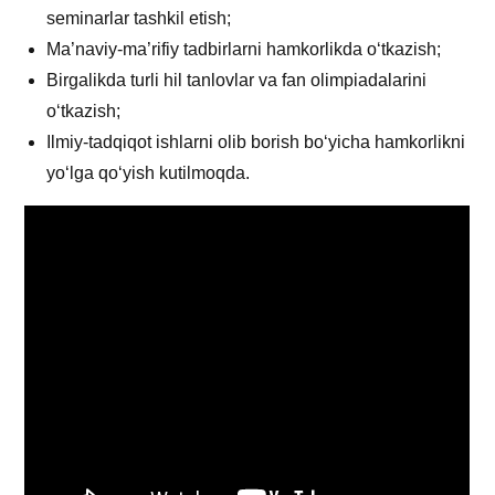
seminarlar tashkil etish;
Ma’naviy-ma’rifiy tadbirlarni hamkorlikda o‘tkazish;
Birgalikda turli hil tanlovlar va fan olimpiadalarini
o‘tkazish;
Ilmiy-tadqiqot ishlarni olib borish bo‘yicha hamkorlikni
yo‘lga qo‘yish kutilmoqda.