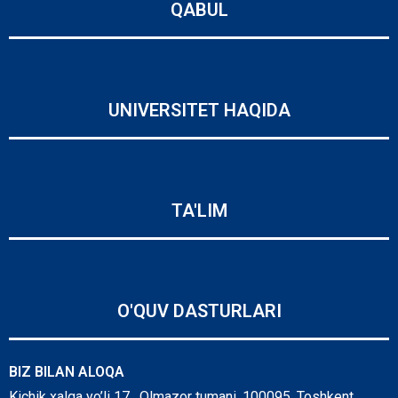
QABUL
UNIVERSITET HAQIDA
TA'LIM
O'QUV DASTURLARI
BIZ BILAN ALOQA
Kichik xalqa yo’li 17, Olmazor tumani, 100095, Toshkent