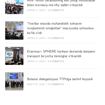
Amir Temur tavalludining 690 yilligi munosabati
bilan ma’naviy-ma’rifiy tadbir o‘tkazildi
APREL 9, 2026
/
0 COMMENTS
“Yoshlar orasida muhandislik sohasini
rivojlantirish istiqbollari” mavzusida uchrashuv
bo‘lib o‘tdi
APREL 8, 2026
/
0 COMMENTS
Erasmus+ SPHERE loyihasi doirasida barqaror
transport bo‘yicha treninglar o‘tkazildi
APREL 6, 2026
/
0 COMMENTS
Belarus delegatsiyasi TTPUga tashrif buyurdi
MART 30, 2026
/
0 COMMENTS