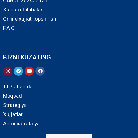
QABUL 2024/2025
Xalqaro talabalar
Online xujjat topshirish
F.A.Q.
BIZNI KUZATING
TTPU haqida
Maqsad
Strategiya
Xujjatlar
Administratsiya