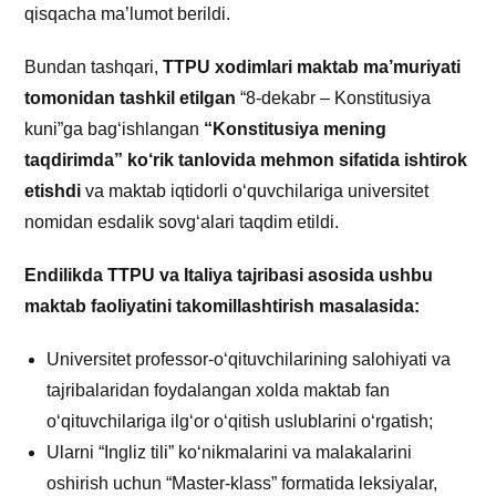
qisqacha ma’lumot berildi.
Bundan tashqari,
TTPU xodimlari maktab ma’muriyati
tomonidan tashkil etilgan
“8-dekabr – Konstitusiya
kuni”ga bag‘ishlangan
“Konstitusiya mening
taqdirimda” ko‘rik tanlovida mehmon sifatida ishtirok
etishdi
va maktab iqtidorli o‘quvchilariga universitet
nomidan esdalik sovg‘alari taqdim etildi.
Endilikda TTPU va Italiya tajribasi asosida ushbu
maktab faoliyatini takomillashtirish masalasida:
Universitet professor-o‘qituvchilarining salohiyati va
tajribalaridan foydalangan xolda maktab fan
o‘qituvchilariga ilg‘or o‘qitish uslublarini o‘rgatish;
Ularni “Ingliz tili” ko‘nikmalarini va malakalarini
oshirish uchun “Master-klass” formatida leksiyalar,