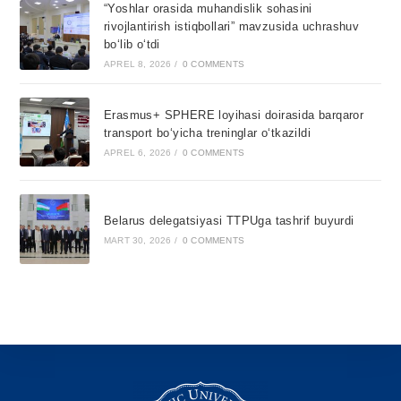
“Yoshlar orasida muhandislik sohasini
rivojlantirish istiqbollari” mavzusida uchrashuv
bo‘lib o‘tdi
APREL 8, 2026
/
0 COMMENTS
Erasmus+ SPHERE loyihasi doirasida barqaror
transport bo‘yicha treninglar o‘tkazildi
APREL 6, 2026
/
0 COMMENTS
Belarus delegatsiyasi TTPUga tashrif buyurdi
MART 30, 2026
/
0 COMMENTS