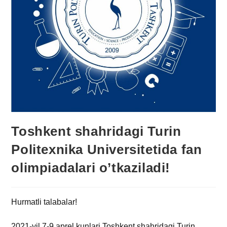
Toshkent shahridagi Turin
Politexnika Universitetida fan
olimpiadalari o’tkaziladi!
Hurmatli talabalar!
2021-yil 7-9 aprel kunlari Toshkent shahridagi Turin