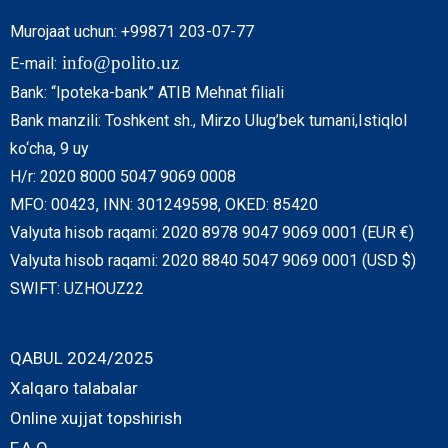
Murojaat uchun: +99871 203-07-77
info@polito.uz
E-mail:
Bank: “Ipoteka-bank” ATIB Mehnat filiali
Bank manzili: Toshkent sh., Mirzo Ulug’bek tumani,Istiqlol
ko‘cha, 9 uy
H/r: 2020 8000 5047 9069 0008
MFO: 00423, INN: 301249598, OKED: 85420
Valyuta hisob raqami: 2020 8978 9047 9069 0001 (EUR €)
Valyuta hisob raqami: 2020 8840 5047 9069 0001 (USD $)
SWIFT: UZHOUZ22
QABUL 2024/2025
Xalqaro talabalar
Online xujjat topshirish
F.A.Q.