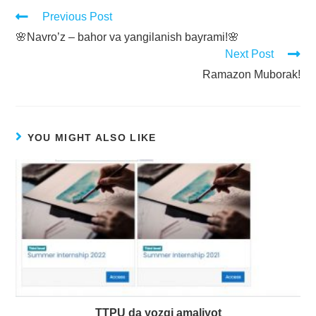
Previous Post
🌸Navro’z – bahor va yangilanish bayrami!🌸
Next Post
Ramazon Muborak!
YOU MIGHT ALSO LIKE
TTPU da yozgi amaliyot