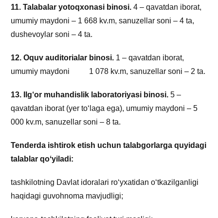
11. Talabalar yotoqxonasi binosi.
4 – qavatdan iborat,
umumiy maydoni – 1 668 kv.m, sanuzellar soni – 4 ta,
dushevoylar soni – 4 ta.
12. Oquv auditorialar binosi.
1 – qavatdan iborat,
umumiy maydoni 1 078 kv.m, sanuzellar soni – 2 ta.
13. Ilg‘or muhandislik laboratoriyasi binosi.
5 –
qavatdan iborat (yer to‘laga ega), umumiy maydoni – 5
000 kv.m, sanuzellar soni – 8 ta.
Tenderda ishtirok etish uchun talabgorlarga quyidagi
talablar qoʻyiladi:
tashkilotning Davlat idoralari roʻyxatidan oʻtkazilganligi
haqidagi guvohnoma mavjudligi;