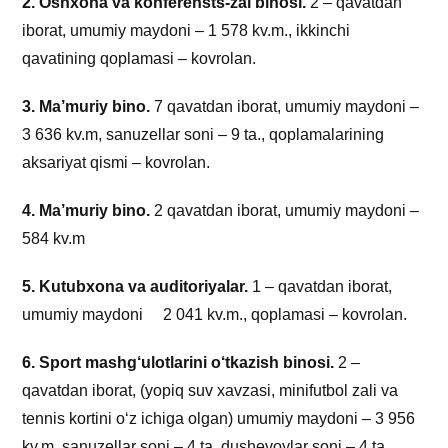
2. Oshxona va konferensts-zal binosi.
2 – qavatdan
iborat, umumiy maydoni – 1 578 kv.m., ikkinchi
qavatining qoplamasi – kovrolan.
3. Ma’muriy bino.
7 qavatdan iborat, umumiy maydoni –
3 636 kv.m, sanuzellar soni – 9 ta., qoplamalarining
aksariyat qismi – kovrolan.
4.
Ma’muriy bino.
2 qavatdan iborat, umumiy maydoni –
584 kv.m
5. Kutubxona va auditoriyalar.
1 – qavatdan iborat,
umumiy maydoni 2 041 kv.m., qoplamasi – kovrolan.
6. Sport mashg‘ulotlarini o‘tkazish binosi.
2 –
qavatdan iborat, (yopiq suv xavzasi, minifutbol zali va
tennis kortini o‘z ichiga olgan) umumiy maydoni – 3 956
kv.m, sanuzellar soni – 4 ta, dushevoylar soni – 4 ta.