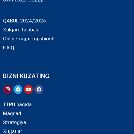
QABUL 2024/2025
Xalqaro talabalar
Online xujjat topshirish
F.A.Q.
BIZNI KUZATING
TTPU haqida
Maqsad
Strategiya
Xujjatlar