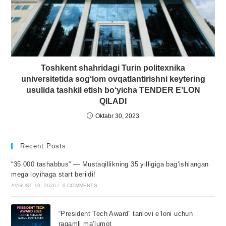
Toshkent shahridagi Turin politexnika
universitetida sogʻlom ovqatlantirishni keytering
usulida tashkil etish boʻyicha TENDER EʼLON
QILADI
Oktabr 30, 2023
Recent Posts
“35 000 tashabbus” — Mustaqillikning 35 yilligiga bagʻishlangan
mega loyihaga start berildi!
AVGUST 10, 2026
/
0 COMMENTS
“President Tech Award” tanlovi e’loni uchun
raqamli ma’lumot