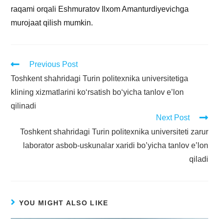
raqami orqali Eshmuratov Ilxom Amanturdiyevichga
murojaat qilish mumkin.
Previous Post
Toshkent shahridagi Turin politexnika universitetiga
klining xizmatlarini ko‘rsatish bo‘yicha tanlov e’lon
qilinadi
Next Post
Toshkent shahridagi Turin politexnika universiteti zarur
laborator asbob-uskunalar xaridi bo’yicha tanlov e’lon
qiladi
YOU MIGHT ALSO LIKE