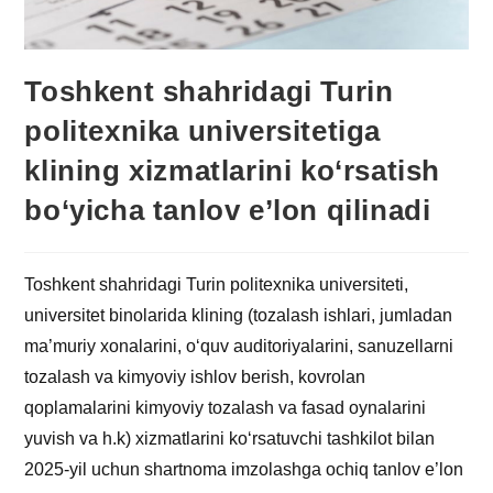
Toshkent shahridagi Turin
politexnika universitetiga
klining xizmatlarini ko‘rsatish
bo‘yicha tanlov e’lon qilinadi
Toshkent shahridagi Turin politexnika universiteti,
universitet binolarida klining (tozalash ishlari, jumladan
ma’muriy xonalarini, o‘quv auditoriyalarini, sanuzellarni
tozalash va kimyoviy ishlov berish, kovrolan
qoplamalarini kimyoviy tozalash va fasad oynalarini
yuvish va h.k) xizmatlarini ko‘rsatuvchi tashkilot bilan
2025-yil uchun shartnoma imzolashga ochiq tanlov e’lon