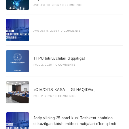
AVGUST 10, 2026
/
0 COMMENTS
AVGUST 5, 2026
/
0 COMMENTS
TTPU bitiruvchilari diqqatiga!
IYUL 2, 2026
/
0 COMMENTS
«OIV/OITS KASALLIGI HAQIDA»,
IYUL 2, 2026
/
0 COMMENTS
Joriy yilning 25-aprel kuni Toshkent shahrida
o’tkazilgan kirish imtihoni natijalari e’lon qilindi