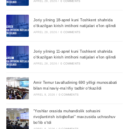
APREL 28, 2026
/
0 COMMENTS
Joriy yilning 18-aprel kuni Toshkent shahrida
o’tkazilgan kirish imtihoni natijalari e’lon qilindi
APREL 28, 2026
/
0 COMMENTS
Joriy yilning 11-aprel kuni Toshkent shahrida
o’tkazilgan kirish imtihoni natijalari e’lon qilindi
APREL 28, 2026
/
0 COMMENTS
Amir Temur tavalludining 690 yilligi munosabati
bilan ma’naviy-ma’rifiy tadbir o‘tkazildi
APREL 9, 2026
/
0 COMMENTS
“Yoshlar orasida muhandislik sohasini
rivojlantirish istiqbollari” mavzusida uchrashuv
bo‘lib o‘tdi
APREL 8, 2026
/
0 COMMENTS