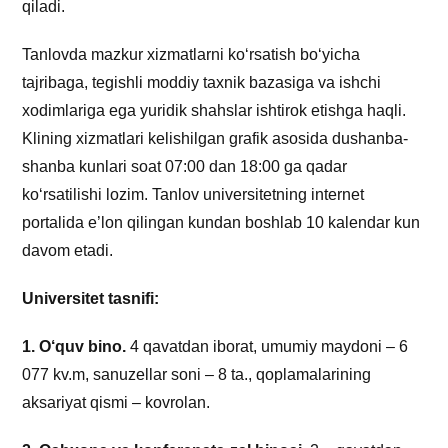
qiladi.
Tanlovda mazkur xizmatlarni ko‘rsatish bo‘yicha
tajribaga, tegishli moddiy taxnik bazasiga va ishchi
xodimlariga ega yuridik shahslar ishtirok etishga haqli.
Klining xizmatlari kelishilgan grafik asosida dushanba-
shanba kunlari soat 07:00 dan 18:00 ga qadar
ko‘rsatilishi lozim. Tanlov universitetning internet
portalida e’lon qilingan kundan boshlab 10 kalendar kun
davom etadi.
Universitet tasnifi:
1. O‘quv bino.
4 qavatdan iborat, umumiy maydoni – 6
077 kv.m, sanuzellar soni – 8 ta., qoplamalarining
aksariyat qismi – kovrolan.