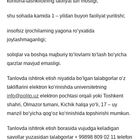
korxona-tashkilotning faoliyat turi mosligi;
shu sohada kamida 1 – yildan buyon faoliyat yuritishi;
insofsiz ijrochilarning yagona roʻyxatida
joylashmaganligi;
soliqlar va boshqa majburiy toʻlovlarni toʻlash boʻyicha
qarzlar mavjud emasligi.
Tanlovda ishtirok etish niyatida bo‘lgan talabgorlar o‘z
takliflarini elektron ko‘rinishda universitetning
info@polito.uz
elektron pochtasi orqali yoki Toshkent
shahri, Olmazor tumani, Kichik halqa yo‘li, 17 – uy
manzil bo‘yicha qog‘oz ko‘rinishida topshirishi mumkun.
Tanlovda ishtirok etish borasida vujudga keladigan
savollar yuzasidan talabgorlar + 99898 809 02 11 telefon