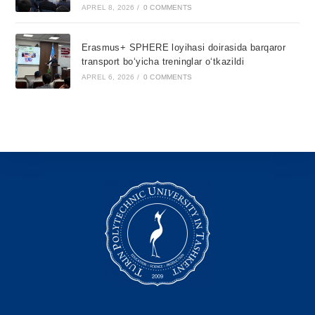
APREL 8, 2026
/
0 COMMENTS
Erasmus+ SPHERE loyihasi doirasida barqaror
transport bo‘yicha treninglar o‘tkazildi
APREL 6, 2026
/
0 COMMENTS