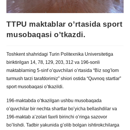
TTPU maktablar o’rtasida sport
musobaqasi o’tkazdi.
Toshkent shahridagi Turin Politexnika Universitetiga
biriktirilgan 14, 78, 129, 203, 312 va 196-sonli
maktablarning 5-sinf o’quvchilari o’rtasida “Biz sog’lom
turmush tarzi tarafdorimiz” shiori ostida “Quvnoq startlar”
sport musobaqasi o’tkazildi.
196-maktabda o’tkazilgan ushbu musobaqada
o’quvchilar bir nechta shartlar bo’yicha bellashdilar va
196-maktab a’zolari faxrli birinchi o’ringa sazovor
bo’lishdi. Tadbir yakunida g’olib bolgan ishtirokchilarga