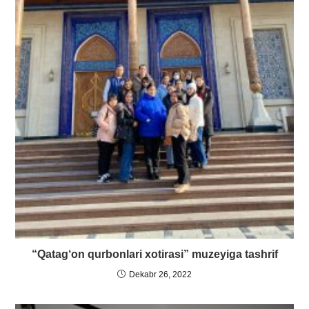
“Qatag‘on qurbonlari xotirasi” muzeyiga tashrif
Dekabr 26, 2022