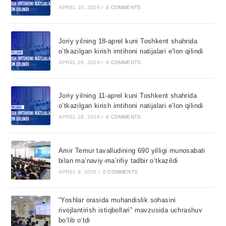
APREL 28, 2026
/
0 COMMENTS
Joriy yilning 18-aprel kuni Toshkent shahrida
o’tkazilgan kirish imtihoni natijalari e’lon qilindi
APREL 28, 2026
/
0 COMMENTS
Joriy yilning 11-aprel kuni Toshkent shahrida
o’tkazilgan kirish imtihoni natijalari e’lon qilindi
APREL 28, 2026
/
0 COMMENTS
Amir Temur tavalludining 690 yilligi munosabati
bilan ma’naviy-ma’rifiy tadbir o‘tkazildi
APREL 9, 2026
/
0 COMMENTS
“Yoshlar orasida muhandislik sohasini
rivojlantirish istiqbollari” mavzusida uchrashuv
bo‘lib o‘tdi