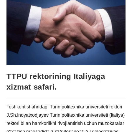
TTPU rektorining Italiyaga
xizmat safari.
Toshkent shahridagi Turin politexnika universiteti rektori
J.Sh.Inoyatxodjayev Turin politexnika universiteti (Italiya)
rektori bilan hamkorlikni rivojlantirish uchun muzokaralar
o‘tkazish maqsadida “O‘zAvtosanoat” AJ delegatsiyasi