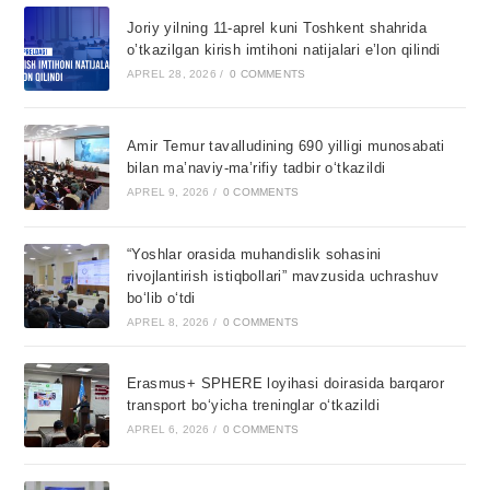
Joriy yilning 11-aprel kuni Toshkent shahrida
o’tkazilgan kirish imtihoni natijalari e’lon qilindi
APREL 28, 2026
/
0 COMMENTS
Amir Temur tavalludining 690 yilligi munosabati
bilan ma’naviy-ma’rifiy tadbir o‘tkazildi
APREL 9, 2026
/
0 COMMENTS
“Yoshlar orasida muhandislik sohasini
rivojlantirish istiqbollari” mavzusida uchrashuv
bo‘lib o‘tdi
APREL 8, 2026
/
0 COMMENTS
Erasmus+ SPHERE loyihasi doirasida barqaror
transport bo‘yicha treninglar o‘tkazildi
APREL 6, 2026
/
0 COMMENTS