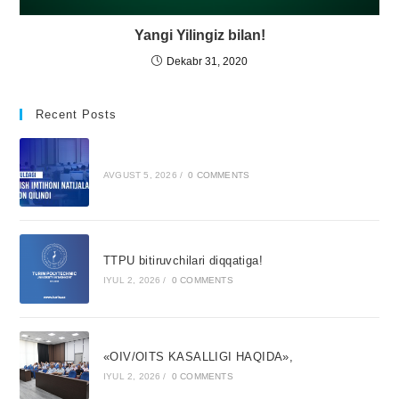
Yangi Yilingiz bilan!
Dekabr 31, 2020
Recent Posts
AVGUST 5, 2026
/
0 COMMENTS
TTPU bitiruvchilari diqqatiga!
IYUL 2, 2026
/
0 COMMENTS
«OIV/OITS KASALLIGI HAQIDA»,
IYUL 2, 2026
/
0 COMMENTS