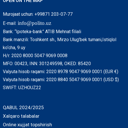
OPEN ON THE MAP
Murojaat uchun: +99871 203-07-77
info@polito.uz
E-mail:
Bank: “Ipoteka-bank” ATIB Mehnat filiali
Bank manzili: Toshkent sh., Mirzo Ulug’bek tumani,Istiqlol
ko‘cha, 9 uy
H/r: 2020 8000 5047 9069 0008
MFO: 00423, INN: 301249598, OKED: 85420
Valyuta hisob raqami: 2020 8978 9047 9069 0001 (EUR €)
Valyuta hisob raqami: 2020 8840 5047 9069 0001 (USD $)
SWIFT: UZHOUZ22
QABUL 2024/2025
Xalqaro talabalar
Online xujjat topshirish