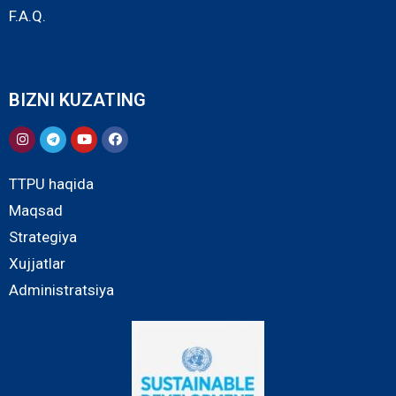
F.A.Q.
BIZNI KUZATING
TTPU haqida
Maqsad
Strategiya
Xujjatlar
Administratsiya