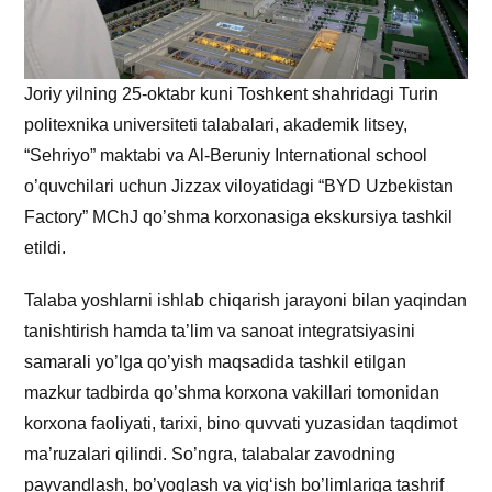
Joriy yilning 25-oktabr kuni Toshkent shahridagi Turin
politexnika universiteti talabalari, akademik litsey,
“Sehriyo” maktabi va Al-Beruniy International school
o’quvchilari uchun Jizzax viloyatidagi “BYD Uzbekistan
Factory” MChJ qo’shma korxonasiga ekskursiya tashkil
etildi.
Talaba yoshlarni ishlab chiqarish jarayoni bilan yaqindan
tanishtirish hamda ta’lim va sanoat integratsiyasini
samarali yo’lga qo’yish maqsadida tashkil etilgan
mazkur tadbirda qo’shma korxona vakillari tomonidan
korxona faoliyati, tarixi, bino quvvati yuzasidan taqdimot
ma’ruzalari qilindi. So’ngra, talabalar zavodning
payvandlash, bo’yoqlash va yig‘ish bo’limlariga tashrif