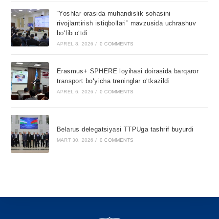
“Yoshlar orasida muhandislik sohasini
rivojlantirish istiqbollari” mavzusida uchrashuv
bo‘lib o‘tdi
APREL 8, 2026
/
0 COMMENTS
Erasmus+ SPHERE loyihasi doirasida barqaror
transport bo‘yicha treninglar o‘tkazildi
APREL 6, 2026
/
0 COMMENTS
Belarus delegatsiyasi TTPUga tashrif buyurdi
MART 30, 2026
/
0 COMMENTS