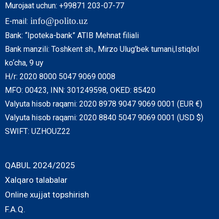
Murojaat uchun: +99871 203-07-77
info@polito.uz
E-mail:
Bank: “Ipoteka-bank” ATIB Mehnat filiali
Bank manzili: Toshkent sh., Mirzo Ulug’bek tumani,Istiqlol
ko‘cha, 9 uy
H/r: 2020 8000 5047 9069 0008
MFO: 00423, INN: 301249598, OKED: 85420
Valyuta hisob raqami: 2020 8978 9047 9069 0001 (EUR €)
Valyuta hisob raqami: 2020 8840 5047 9069 0001 (USD $)
SWIFT: UZHOUZ22
QABUL 2024/2025
Xalqaro talabalar
Online xujjat topshirish
F.A.Q.