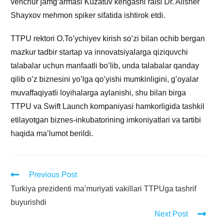
venchur jamgʻarmasi Kuzatuv kengashi raisi Dr. Alisher
Shayxov mehmon spiker sifatida ishtirok etdi.
TTPU rektori O.To’ychiyev kirish so’zi bilan ochib bergan
mazkur tadbir startap va innovatsiyalarga qiziquvchi
talabalar uchun manfaatli bo’lib, unda talabalar qanday
qilib o’z biznesini yo’lga qo’yishi mumkinligini, g’oyalar
muvaffaqiyatli loyihalarga aylanishi, shu bilan birga
TTPU va Swift Launch kompaniyasi hamkorligida tashkil
etilayotgan biznes-inkubatorining imkoniyatlari va tartibi
haqida ma’lumot berildi.
Previous Post
Turkiya prezidenti ma’muriyati vakillari TTPUga tashrif
buyurishdi
Next Post