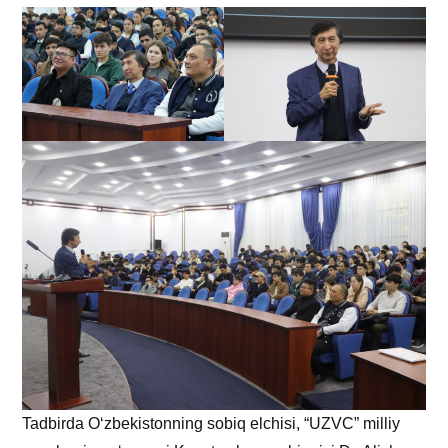
Tadbirda Oʻzbekistonning sobiq elchisi, “UZVC” milliy