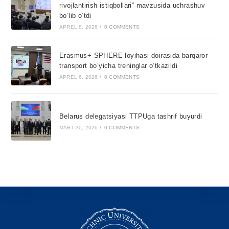
rivojlantirish istiqbollari” mavzusida uchrashuv
bo‘lib o‘tdi
APREL 8, 2026
/
0 COMMENTS
Erasmus+ SPHERE loyihasi doirasida barqaror
transport bo‘yicha treninglar o‘tkazildi
APREL 6, 2026
/
0 COMMENTS
Belarus delegatsiyasi TTPUga tashrif buyurdi
MART 30, 2026
/
0 COMMENTS