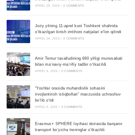
APREL 28, 2026
/
0 COMMENTS
Joriy yilning 11-aprel kuni Toshkent shahrida
o’tkazilgan kirish imtihoni natijalari e’lon qilindi
APREL 28, 2026
/
0 COMMENTS
Amir Temur tavalludining 690 yilligi munosabati
bilan ma’naviy-ma’rifiy tadbir o‘tkazildi
APREL 9, 2026
/
0 COMMENTS
“Yoshlar orasida muhandislik sohasini
rivojlantirish istiqbollari” mavzusida uchrashuv
bo‘lib o‘tdi
APREL 8, 2026
/
0 COMMENTS
Erasmus+ SPHERE loyihasi doirasida barqaror
transport bo‘yicha treninglar o‘tkazildi