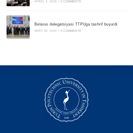
APREL 6, 2026
/
0 COMMENTS
Belarus delegatsiyasi TTPUga tashrif buyurdi
MART 30, 2026
/
0 COMMENTS