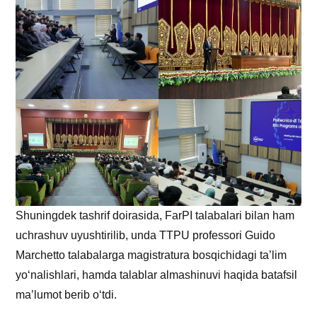
Shuningdek tashrif doirasida, FarPI talabalari bilan ham
uchrashuv uyushtirilib, unda TTPU professori Guido
Marchetto talabalarga magistratura bosqichidagi ta’lim
yo‘nalishlari, hamda talablar almashinuvi haqida batafsil
ma’lumot berib o‘tdi.