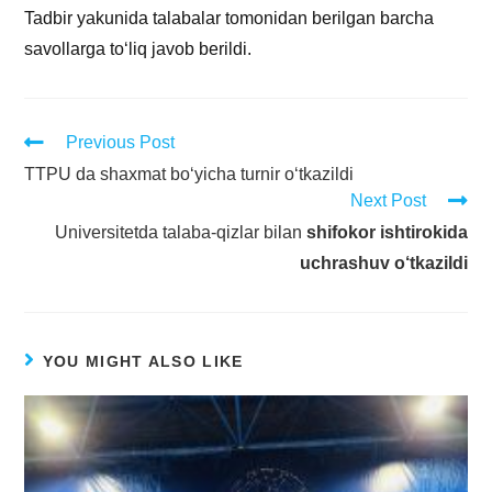
Tadbir yakunida talabalar tomonidan berilgan barcha
savollarga to‘liq javob berildi.
Previous Post
TTPU da shaxmat bo‘yicha turnir o‘tkazildi
Next Post
Universitetda talaba-qizlar bilan
shifokor ishtirokida
uchrashuv o‘tkazildi
YOU MIGHT ALSO LIKE