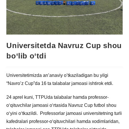
Universitetda Navruz Cup shou
bo‘lib o‘tdi
Universitetimizda an’anaviy o’tkaziladigan bu yilgi
“Navro’z Cup”da 16 ta talabalar jamoasi ishtirok etdi.
24 aprel kuni, TTPUda talabalar hamda professor-
o‘qituvchilar jamoasi o‘rtasida Navruz Cup futbol shou
o‘yini o‘tkazildi. Professorlar jamoasi universitetning turli
kafedralari professor-o‘qituvchilari hamda xodimlaridan,