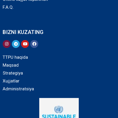
F.A.Q.
BIZNI KUZATING
TTPU haqida
Maqsad
Strategiya
Xujjatlar
Administratsiya