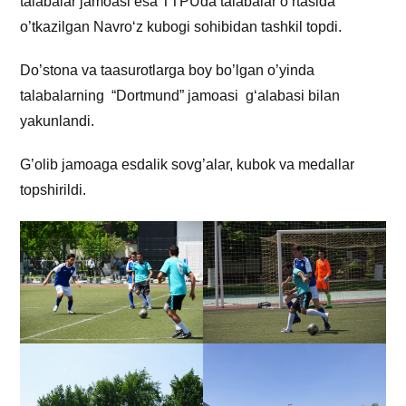
talabalar jamoasi esa TTPUda talabalar o‘rtasida
o’tkazilgan Navro‘z kubogi sohibidan tashkil topdi.
Do’stona va taasurotlarga boy bo’lgan o’yinda
talabalarning “Dortmund” jamoasi g‘alabasi bilan
yakunlandi.
G’olib jamoaga esdalik sovg’alar, kubok va medallar
topshirildi.