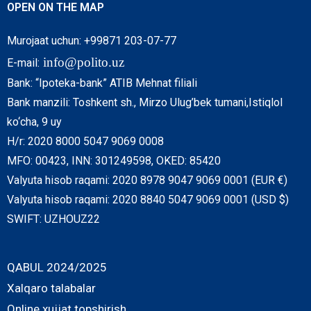
OPEN ON THE MAP
Murojaat uchun: +99871 203-07-77
info@polito.uz
E-mail:
Bank: “Ipoteka-bank” ATIB Mehnat filiali
Bank manzili: Toshkent sh., Mirzo Ulug’bek tumani,Istiqlol
ko‘cha, 9 uy
H/r: 2020 8000 5047 9069 0008
MFO: 00423, INN: 301249598, OKED: 85420
Valyuta hisob raqami: 2020 8978 9047 9069 0001 (EUR €)
Valyuta hisob raqami: 2020 8840 5047 9069 0001 (USD $)
SWIFT: UZHOUZ22
QABUL 2024/2025
Xalqaro talabalar
Online xujjat topshirish