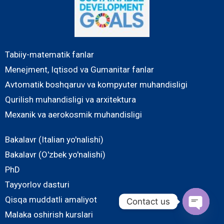
Tabiiy-matematik fanlar
Menejment, Iqtisod va Gumanitar fanlar
Avtomatik boshqaruv va kompyuter muhandisligi
Qurilish muhandisligi va arxitektura
Mexanik va aerokosmik muhandisligi
Bakalavr (Italian yo'nalishi)
Bakalavr (O'zbek yo'nalishi)
PhD
Tayyorlov dasturi
Qisqa muddatli amaliyot
Contact us
Malaka oshirish kurslari
O