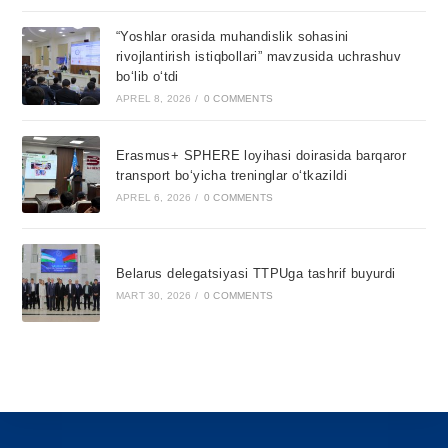
“Yoshlar orasida muhandislik sohasini
rivojlantirish istiqbollari” mavzusida uchrashuv
bo‘lib o‘tdi
APREL 8, 2026
/
0 COMMENTS
Erasmus+ SPHERE loyihasi doirasida barqaror
transport bo‘yicha treninglar o‘tkazildi
APREL 6, 2026
/
0 COMMENTS
Belarus delegatsiyasi TTPUga tashrif buyurdi
MART 30, 2026
/
0 COMMENTS