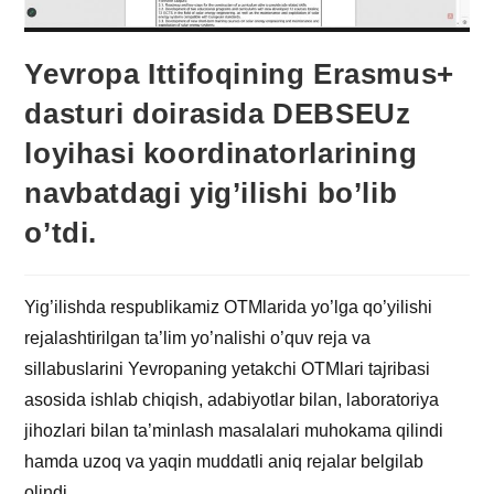
Yevropa Ittifoqining Erasmus+
dasturi doirasida DEBSEUz
loyihasi koordinatorlarining
navbatdagi yig’ilishi bo’lib
o’tdi.
Yig’ilishda respublikamiz OTMlarida yo’lga qo’yilishi
rejalashtirilgan ta’lim yo’nalishi o’quv reja va
sillabuslarini Yevropaning yetakchi OTMlari tajribasi
asosida ishlab chiqish, adabiyotlar bilan, laboratoriya
jihozlari bilan ta’minlash masalalari muhokama qilindi
hamda uzoq va yaqin muddatli aniq rejalar belgilab
olindi.