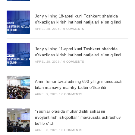
Joriy yilning 18-aprel kuni Toshkent shahrida
o’tkazilgan kirish imtihoni natijalari e’lon qilindi
APREL 28, 2026
/
0 COMMENTS
Joriy yilning 11-aprel kuni Toshkent shahrida
o’tkazilgan kirish imtihoni natijalari e’lon qilindi
APREL 28, 2026
/
0 COMMENTS
Amir Temur tavalludining 690 yilligi munosabati
bilan ma’naviy-ma’rifiy tadbir o‘tkazildi
APREL 9, 2026
/
0 COMMENTS
“Yoshlar orasida muhandislik sohasini
rivojlantirish istiqbollari” mavzusida uchrashuv
bo‘lib o‘tdi
APREL 8, 2026
/
0 COMMENTS