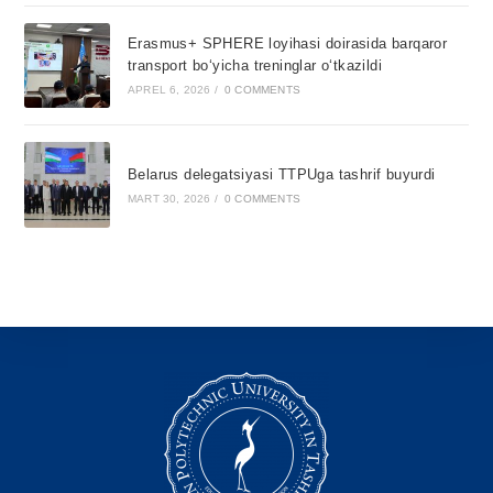
Erasmus+ SPHERE loyihasi doirasida barqaror
transport bo‘yicha treninglar o‘tkazildi
APREL 6, 2026
/
0 COMMENTS
Belarus delegatsiyasi TTPUga tashrif buyurdi
MART 30, 2026
/
0 COMMENTS