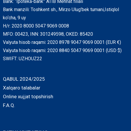
Bank: “Ipoteka-bank” ATIB Mehnat filiali
Bank manzili: Toshkent sh., Mirzo Ulug’bek tumani,Istiqlol
ko‘cha, 9 uy
H/r: 2020 8000 5047 9069 0008
MFO: 00423, INN: 301249598, OKED: 85420
Valyuta hisob raqami: 2020 8978 9047 9069 0001 (EUR €)
Valyuta hisob raqami: 2020 8840 5047 9069 0001 (USD $)
SWIFT: UZHOUZ22
QABUL 2024/2025
Xalqaro talabalar
Online xujjat topshirish
F.A.Q.