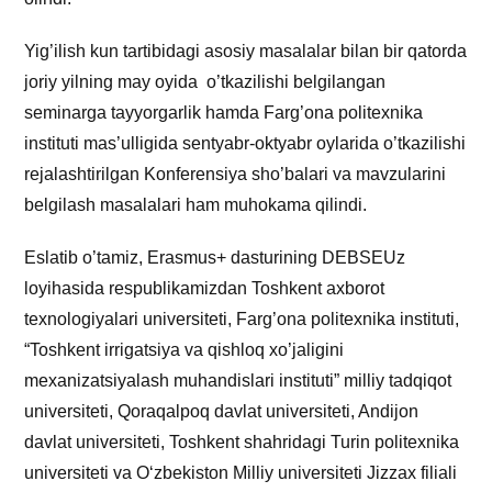
Yig’ilish kun tartibidagi asosiy masalalar bilan bir qatorda
joriy yilning may oyida o’tkazilishi belgilangan
seminarga tayyorgarlik hamda Farg’ona politexnika
instituti mas’ulligida sentyabr-oktyabr oylarida o’tkazilishi
rejalashtirilgan Konferensiya sho’balari va mavzularini
belgilash masalalari ham muhokama qilindi.
Eslatib o’tamiz, Erasmus+ dasturining DEBSEUz
loyihasida respublikamizdan Toshkent axborot
texnologiyalari universiteti, Farg’ona politexnika instituti,
“Toshkent irrigatsiya va qishloq xo’jaligini
mexanizatsiyalash muhandislari instituti” milliy tadqiqot
universiteti, Qoraqalpoq davlat universiteti, Andijon
davlat universiteti, Toshkent shahridagi Turin politexnika
universiteti va Oʻzbekiston Milliy universiteti Jizzax filiali