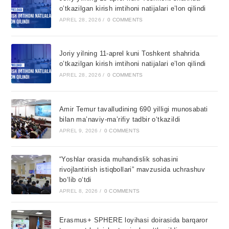
o’tkazilgan kirish imtihoni natijalari e’lon qilindi
APREL 28, 2026
/
0 COMMENTS
Joriy yilning 11-aprel kuni Toshkent shahrida
o’tkazilgan kirish imtihoni natijalari e’lon qilindi
APREL 28, 2026
/
0 COMMENTS
Amir Temur tavalludining 690 yilligi munosabati
bilan ma’naviy-ma’rifiy tadbir o‘tkazildi
APREL 9, 2026
/
0 COMMENTS
“Yoshlar orasida muhandislik sohasini
rivojlantirish istiqbollari” mavzusida uchrashuv
bo‘lib o‘tdi
APREL 8, 2026
/
0 COMMENTS
Erasmus+ SPHERE loyihasi doirasida barqaror