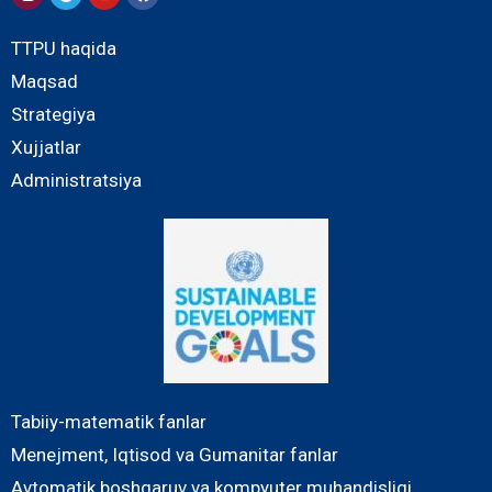
TTPU haqida
Maqsad
Strategiya
Xujjatlar
Administratsiya
Tabiiy-matematik fanlar
Menejment, Iqtisod va Gumanitar fanlar
Avtomatik boshqaruv va kompyuter muhandisligi