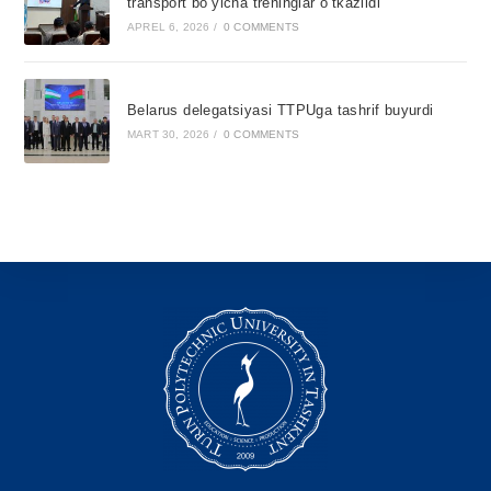
transport bo‘yicha treninglar o‘tkazildi
APREL 6, 2026
/
0 COMMENTS
Belarus delegatsiyasi TTPUga tashrif buyurdi
MART 30, 2026
/
0 COMMENTS