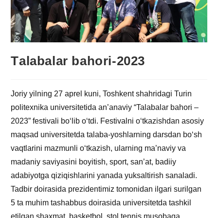
Тalabalar bahori-2023
Joriy yilning 27 aprel kuni, Toshkent shahridagi Turin
politexnika universitetida an’anaviy “Talabalar bahori –
2023” festivali bo‘lib o‘tdi. Festivalni o‘tkazishdan asosiy
maqsad universitetda talaba-yoshlarning darsdan bo‘sh
vaqtlarini mazmunli o‘tkazish, ularning ma’naviy va
madaniy saviyasini boyitish, sport, san’at, badiiy
adabiyotga qiziqishlarini yanada yuksaltirish sanaladi.
Tadbir doirasida prezidentimiz tomonidan ilgari surilgan
5 ta muhim tashabbus doirasida universitetda tashkil
etilgan shaxmat, basketbol, stol tennis musobaqa