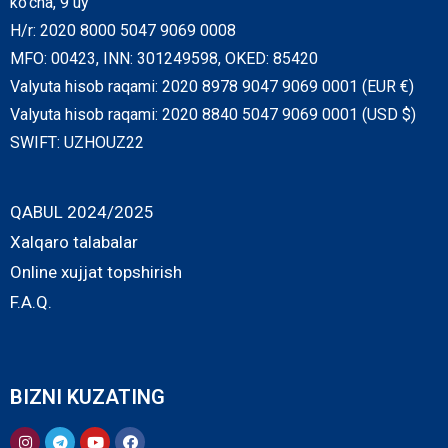
ko‘cha, 9 uy
H/r: 2020 8000 5047 9069 0008
MFO: 00423, INN: 301249598, OKED: 85420
Valyuta hisob raqami: 2020 8978 9047 9069 0001 (EUR €)
Valyuta hisob raqami: 2020 8840 5047 9069 0001 (USD $)
SWIFT: UZHOUZ22
QABUL 2024/2025
Xalqaro talabalar
Online xujjat topshirish
F.A.Q.
BIZNI KUZATING