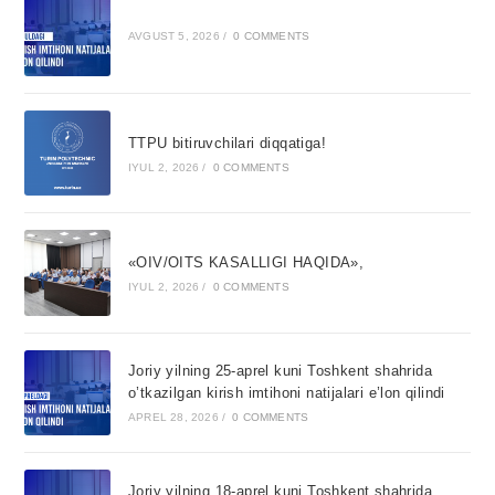
AVGUST 5, 2026
/
0 COMMENTS
TTPU bitiruvchilari diqqatiga!
IYUL 2, 2026
/
0 COMMENTS
«OIV/OITS KASALLIGI HAQIDA»,
IYUL 2, 2026
/
0 COMMENTS
Joriy yilning 25-aprel kuni Toshkent shahrida
o’tkazilgan kirish imtihoni natijalari e’lon qilindi
APREL 28, 2026
/
0 COMMENTS
Joriy yilning 18-aprel kuni Toshkent shahrida