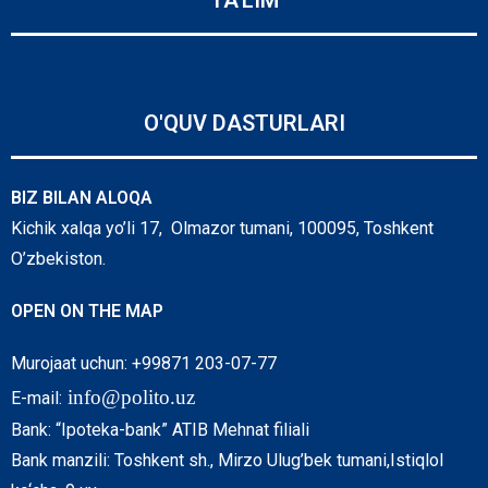
TA'LIM
O'QUV DASTURLARI
BIZ BILAN ALOQA
Kichik xalqa yo’li 17, Olmazor tumani, 100095, Toshkent
O’zbekiston.
OPEN ON THE MAP
Murojaat uchun: +99871 203-07-77
info@polito.uz
E-mail:
Bank: “Ipoteka-bank” ATIB Mehnat filiali
Bank manzili: Toshkent sh., Mirzo Ulug’bek tumani,Istiqlol