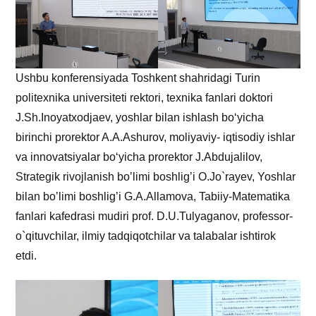
Ushbu konferensiyada Toshkent shahridagi Turin
politexnika universiteti rektori, texnika fanlari doktori
J.Sh.Inoyatxodjaev, yoshlar bilan ishlash bo‘yicha
birinchi prorektor A.A.Ashurov, moliyaviy- iqtisodiy ishlar
va innovatsiyalar bo‘yicha prorektor J.Abdujalilov,
Strategik rivojlanish bo’limi boshlig’i O.Jo`rayev, Yoshlar
bilan bo’limi boshlig’i G.A.Allamova, Tabiiy-Matematika
fanlari kafedrasi mudiri prof. D.U.Tulyaganov, professor-
o`qituvchilar, ilmiy tadqiqotchilar va talabalar ishtirok
etdi.