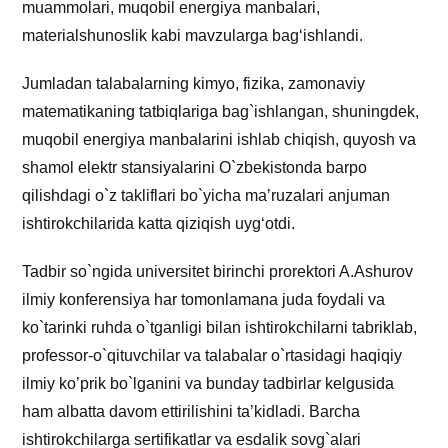
muammolari, muqobil energiya manbalari,
materialshunoslik kabi mavzularga bag‘ishlandi.
Jumladan talabalarning kimyo, fizika, zamonaviy
matematikaning tatbiqlariga bag`ishlangan, shuningdek,
muqobil energiya manbalarini ishlab chiqish, quyosh va
shamol elektr stansiyalarini O`zbekistonda barpo
qilishdagi o`z takliflari bo`yicha ma’ruzalari anjuman
ishtirokchilarida katta qiziqish uyg‘otdi.
Tadbir so`ngida universitet birinchi prorektori A.Ashurov
ilmiy konferensiya har tomonlamana juda foydali va
ko`tarinki ruhda o`tganligi bilan ishtirokchilarni tabriklab,
professor-o`qituvchilar va talabalar o`rtasidagi haqiqiy
ilmiy ko’prik bo`lganini va bunday tadbirlar kelgusida
ham albatta davom ettirilishini ta’kidladi. Barcha
ishtirokchilarga sertifikatlar va esdalik sovg`alari