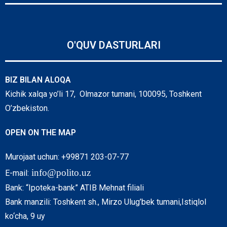
O'QUV DASTURLARI
BIZ BILAN ALOQA
Kichik xalqa yo’li 17, Olmazor tumani, 100095, Toshkent
O’zbekiston.
OPEN ON THE MAP
Murojaat uchun: +99871 203-07-77
info@polito.uz
E-mail:
Bank: “Ipoteka-bank” ATIB Mehnat filiali
Bank manzili: Toshkent sh., Mirzo Ulug’bek tumani,Istiqlol
ko‘cha, 9 uy