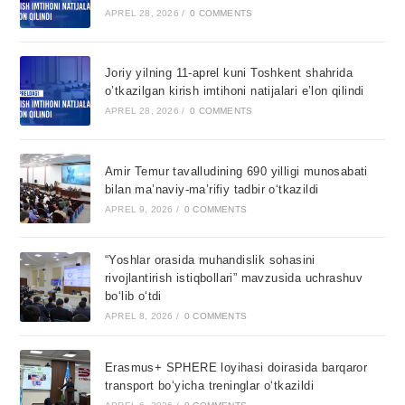
APREL 28, 2026
/
0 COMMENTS
Joriy yilning 11-aprel kuni Toshkent shahrida
o’tkazilgan kirish imtihoni natijalari e’lon qilindi
APREL 28, 2026
/
0 COMMENTS
Amir Temur tavalludining 690 yilligi munosabati
bilan ma’naviy-ma’rifiy tadbir o‘tkazildi
APREL 9, 2026
/
0 COMMENTS
“Yoshlar orasida muhandislik sohasini
rivojlantirish istiqbollari” mavzusida uchrashuv
bo‘lib o‘tdi
APREL 8, 2026
/
0 COMMENTS
Erasmus+ SPHERE loyihasi doirasida barqaror
transport bo‘yicha treninglar o‘tkazildi