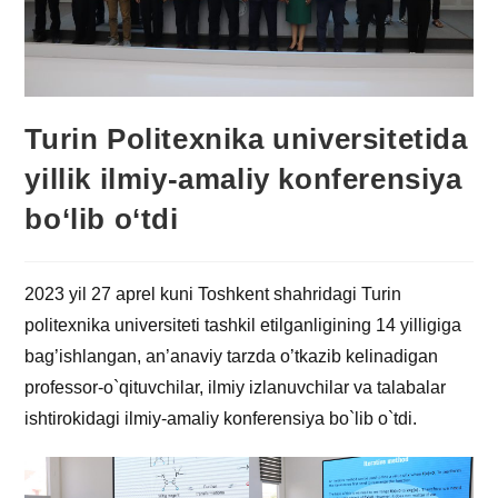
Turin Politexnika universitetida
yillik ilmiy-amaliy konferensiya
bo‘lib o‘tdi
2023 yil 27 aprel kuni Toshkent shahridagi Turin
politexnika universiteti tashkil etilganligining 14 yilligiga
bag’ishlangan, an’anaviy tarzda o’tkazib kelinadigan
professor-o`qituvchilar, ilmiy izlanuvchilar va talabalar
ishtirokidagi ilmiy-amaliy konferensiya bo`lib o`tdi.