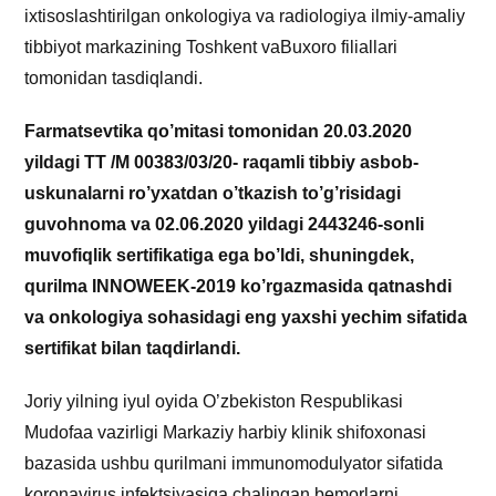
ixtisoslashtirilgan onkologiya va radiologiya ilmiy-amaliy
tibbiyot markazining Toshkent vaBuxoro filiallari
tomonidan tasdiqlandi.
Farmatsevtika qo’mitasi tomonidan 20.03.2020
yildagi TT /M 00383/03/20- raqamli tibbiy asbob-
uskunalarni ro’yxatdan o’tkazish to’g’risidagi
guvohnoma va 02.06.2020 yildagi 2443246-sonli
muvofiqlik sertifikatiga ega bo’ldi, shuningdek,
qurilma INNOWEEK-2019 ko’rgazmasida qatnashdi
va onkologiya sohasidagi eng yaxshi yechim sifatida
sertifikat bilan taqdirlandi.
Joriy yilning iyul oyida O’zbekiston Respublikasi
Mudofaa vazirligi Markaziy harbiy klinik shifoxonasi
bazasida ushbu qurilmani immunomodulyator sifatida
koronavirus infektsiyasiga chalingan bemorlarni