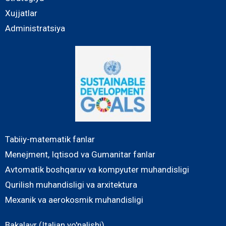
Xujjatlar
Administratsiya
Tabiiy-matematik fanlar
Menejment, Iqtisod va Gumanitar fanlar
Avtomatik boshqaruv va kompyuter muhandisligi
Qurilish muhandisligi va arxitektura
Mexanik va aerokosmik muhandisligi
Bakalavr (Italian yo'nalishi)