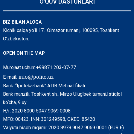
O'QUV DASTURLARI
BIZ BILAN ALOQA
Kichik xalqa yo’li 17, Olmazor tumani, 100095, Toshkent
O’zbekiston.
OPEN ON THE MAP
Murojaat uchun: +99871 203-07-77
info@polito.uz
E-mail:
Bank: “Ipoteka-bank” ATIB Mehnat filiali
Bank manzili: Toshkent sh., Mirzo Ulug’bek tumani,Istiqlol
ko‘cha, 9 uy
H/r: 2020 8000 5047 9069 0008
MFO: 00423, INN: 301249598, OKED: 85420
Valyuta hisob raqami: 2020 8978 9047 9069 0001 (EUR €)