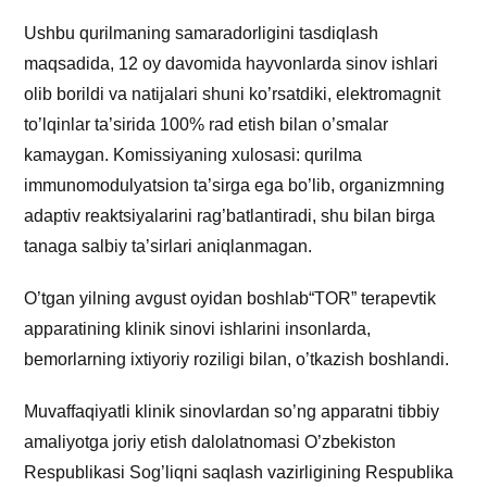
Ushbu qurilmaning samaradorligini tasdiqlash
maqsadida, 12 oy davomida hayvonlarda sinov ishlari
olib borildi va natijalari shuni ko’rsatdiki, elektromagnit
to’lqinlar ta’sirida 100% rad etish bilan o’smalar
kamaygan. Komissiyaning xulosasi: qurilma
immunomodulyatsion ta’sirga ega bo’lib, organizmning
adaptiv reaktsiyalarini rag’batlantiradi, shu bilan birga
tanaga salbiy ta’sirlari aniqlanmagan.
O’tgan yilning avgust oyidan boshlab“TOR” terapevtik
apparatining klinik sinovi ishlarini insonlarda,
bemorlarning ixtiyoriy roziligi bilan, o’tkazish boshlandi.
Muvaffaqiyatli klinik sinovlardan so’ng apparatni tibbiy
amaliyotga joriy etish dalolatnomasi O’zbekiston
Respublikasi Sog’liqni saqlash vazirligining Respublika