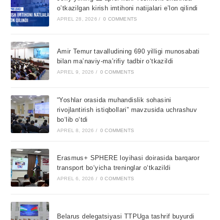
o’tkazilgan kirish imtihoni natijalari e’lon qilindi
APREL 28, 2026
/
0 COMMENTS
Amir Temur tavalludining 690 yilligi munosabati
bilan ma’naviy-ma’rifiy tadbir o‘tkazildi
APREL 9, 2026
/
0 COMMENTS
“Yoshlar orasida muhandislik sohasini
rivojlantirish istiqbollari” mavzusida uchrashuv
bo‘lib o‘tdi
APREL 8, 2026
/
0 COMMENTS
Erasmus+ SPHERE loyihasi doirasida barqaror
transport bo‘yicha treninglar o‘tkazildi
APREL 6, 2026
/
0 COMMENTS
Belarus delegatsiyasi TTPUga tashrif buyurdi