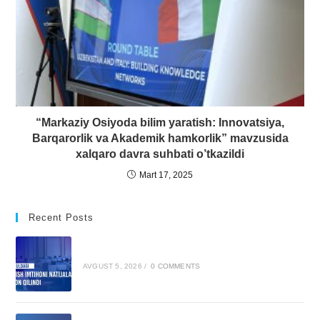
“Markaziy Osiyoda bilim yaratish: Innovatsiya,
Barqarorlik va Akademik hamkorlik” mavzusida
xalqaro davra suhbati o’tkazildi
Mart 17, 2025
Recent Posts
AVGUST 5, 2026
/
0 COMMENTS