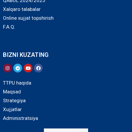
QABUL 2024/2025
Xalqaro talabalar
Online xujjat topshirish
F.A.Q.
BIZNI KUZATING
TTPU haqida
Maqsad
Strategiya
Xujjatlar
Administratsiya