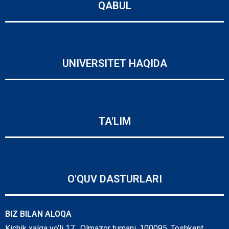
QABUL
UNIVERSITET HAQIDA
TA'LIM
O'QUV DASTURLARI
BIZ BILAN ALOQA
Kichik xalqa yo’li 17, Olmazor tumani, 100095, Toshkent