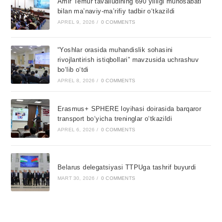
Amir Temur tavalludining 690 yilligi munosabati
bilan ma’naviy-ma’rifiy tadbir o‘tkazildi
APREL 9, 2026
/
0 COMMENTS
“Yoshlar orasida muhandislik sohasini
rivojlantirish istiqbollari” mavzusida uchrashuv
bo‘lib o‘tdi
APREL 8, 2026
/
0 COMMENTS
Erasmus+ SPHERE loyihasi doirasida barqaror
transport bo‘yicha treninglar o‘tkazildi
APREL 6, 2026
/
0 COMMENTS
Belarus delegatsiyasi TTPUga tashrif buyurdi
MART 30, 2026
/
0 COMMENTS