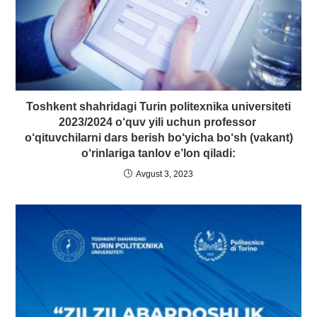
Toshkent shahridagi Turin politexnika universiteti
2023/2024 o‘quv yili uchun professor
o‘qituvchilarni dars berish bo‘yicha bо‘sh (vakant)
о‘rinlariga tanlov e’lon qiladi:
Avgust 3, 2023