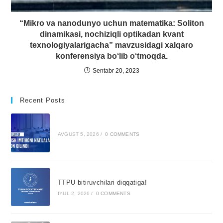
“Mikro va nanodunyo uchun matematika: Soliton
dinamikasi, nochiziqli optikadan kvant
texnologiyalarigacha” mavzusidagi xalqaro
konferensiya bo‘lib o‘tmoqda.
Sentabr 20, 2023
Recent Posts
AVGUST 5, 2026
/
0 COMMENTS
TTPU bitiruvchilari diqqatiga!
IYUL 2, 2026
/
0 COMMENTS