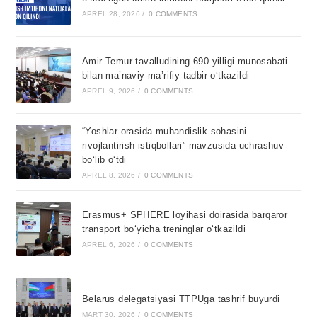
APREL 28, 2026
/
0 COMMENTS
Amir Temur tavalludining 690 yilligi munosabati
bilan ma’naviy-ma’rifiy tadbir o‘tkazildi
APREL 9, 2026
/
0 COMMENTS
“Yoshlar orasida muhandislik sohasini
rivojlantirish istiqbollari” mavzusida uchrashuv
bo‘lib o‘tdi
APREL 8, 2026
/
0 COMMENTS
Erasmus+ SPHERE loyihasi doirasida barqaror
transport bo‘yicha treninglar o‘tkazildi
APREL 6, 2026
/
0 COMMENTS
Belarus delegatsiyasi TTPUga tashrif buyurdi
MART 30, 2026
/
0 COMMENTS