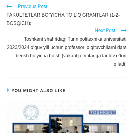
Previous Post
FAKULTETLAR BO`YICHA TO`LIQ GRANTLAR (1-2-
BOSQICH):
Next Post
Toshkent shahridagi Turin politexnika universiteti
2023/2024 o‘quv yili uchun professor o‘qituvchilarni dars
berish bo‘yicha bо‘sh (vakant) о‘rinlariga tanlov e’lon
qiladi:
YOU MIGHT ALSO LIKE