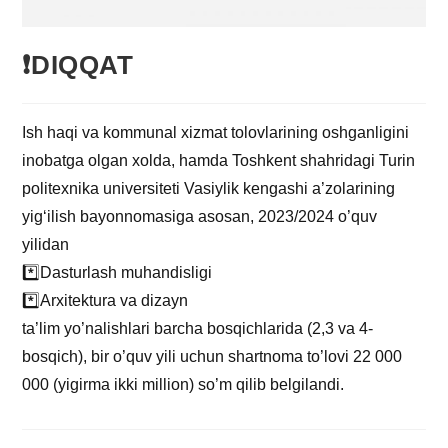
❗️DIQQAT
Ish haqi va kommunal xizmat tolovlarining oshganligini
inobatga olgan xolda, hamda Toshkent shahridagi Turin
politexnika universiteti Vasiylik kengashi a’zolarining
yig‘ilish bayonnomasiga asosan, 2023/2024 o’quv
yilidan
*️⃣Dasturlash muhandisligi
*️⃣Arxitektura va dizayn
ta’lim yo’nalishlari barcha bosqichlarida (2,3 va 4-
bosqich), bir o’quv yili uchun shartnoma to’lovi 22 000
000 (yigirma ikki million) so’m qilib belgilandi.