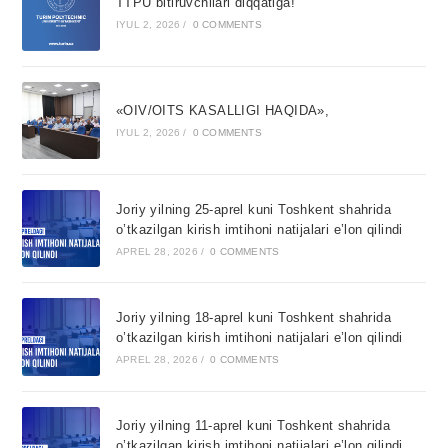
TTPU bitiruvchilari diqqatiga!
IYUL 2, 2026
/
0 COMMENTS
«OIV/OITS KASALLIGI HAQIDA»,
IYUL 2, 2026
/
0 COMMENTS
Joriy yilning 25-aprel kuni Toshkent shahrida
o’tkazilgan kirish imtihoni natijalari e’lon qilindi
APREL 28, 2026
/
0 COMMENTS
Joriy yilning 18-aprel kuni Toshkent shahrida
o’tkazilgan kirish imtihoni natijalari e’lon qilindi
APREL 28, 2026
/
0 COMMENTS
Joriy yilning 11-aprel kuni Toshkent shahrida
o’tkazilgan kirish imtihoni natijalari e’lon qilindi