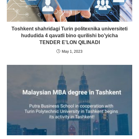
Toshkent shahridagi Turin politexnika universiteti
hududida 4 qavatli bino qurilishi boʼyicha
TENDER E’LON QILINАDI
May 1, 2023