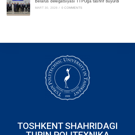
Belarus delegatsiyasi TTPUga tashrif buyurdi
MART 30, 2026
/
0 COMMENTS
TOSHKENT SHAHRIDAGI
TURIN POLITEXNIKA