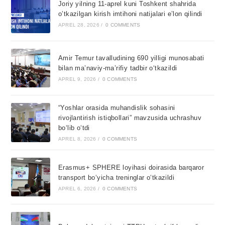
Joriy yilning 11-aprel kuni Toshkent shahrida
o’tkazilgan kirish imtihoni natijalari e’lon qilindi
APREL 28, 2026
/
0 COMMENTS
Amir Temur tavalludining 690 yilligi munosabati
bilan ma’naviy-ma’rifiy tadbir o‘tkazildi
APREL 9, 2026
/
0 COMMENTS
“Yoshlar orasida muhandislik sohasini
rivojlantirish istiqbollari” mavzusida uchrashuv
bo‘lib o‘tdi
APREL 8, 2026
/
0 COMMENTS
Erasmus+ SPHERE loyihasi doirasida barqaror
transport bo‘yicha treninglar o‘tkazildi
APREL 6, 2026
/
0 COMMENTS