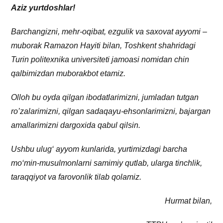
Aziz yurtdoshlar!
Barchangizni, mehr-oqibat, ezgulik va saxovat ayyomi –
muborak Ramazon Hayiti bilan, Toshkent shahridagi
Turin politexnika universiteti jamoasi nomidan chin
qalbimizdan muborakbot etamiz.
Olloh bu oyda qilgan ibodatlarimizni, jumladan tutgan
ro’zalarimizni, qilgan sadaqayu-ehsonlarimizni, bajargan
amallarimizni dargoxida qabul qilsin.
Ushbu ulug‘ ayyom kunlarida, yurtimizdagi barcha
mo‘min-musulmonlarni samimiy qutlab, ularga tinchlik,
taraqqiyot va farovonlik tilab qolamiz.
Hurmat bilan,