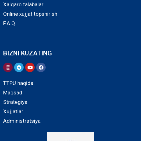
Xalqaro talabalar
Online xujjat topshirish
F.A.Q.
BIZNI KUZATING
TTPU haqida
Maqsad
Strategiya
Xujjatlar
Administratsiya