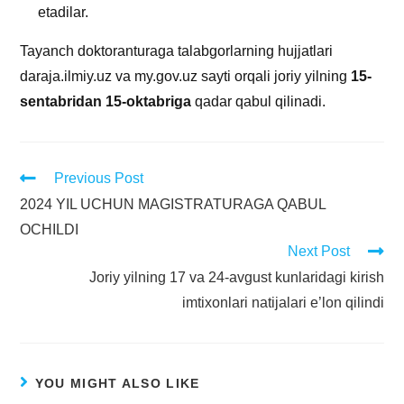
etadilar.
Tayanch doktoranturaga talabgorlarning hujjatlari
daraja.ilmiy.uz va my.gov.uz sayti orqali joriy yilning
15-
sentabridan 15-oktabriga
qadar qabul qilinadi.
Previous Post
2024 YIL UCHUN MAGISTRATURAGA QABUL
OCHILDI
Next Post
Joriy yilning 17 va 24-avgust kunlaridagi kirish
imtixonlari natijalari e’lon qilindi
YOU MIGHT ALSO LIKE