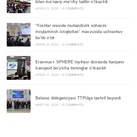
bilan ma’naviy-ma’rifiy tadbir o‘tkazildi
APREL 9, 2026
/
0 COMMENTS
“Yoshlar orasida muhandislik sohasini
rivojlantirish istiqbollari” mavzusida uchrashuv
bo‘lib o‘tdi
APREL 8, 2026
/
0 COMMENTS
Erasmus+ SPHERE loyihasi doirasida barqaror
transport bo‘yicha treninglar o‘tkazildi
APREL 6, 2026
/
0 COMMENTS
Belarus delegatsiyasi TTPUga tashrif buyurdi
MART 30, 2026
/
0 COMMENTS