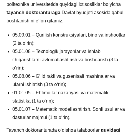
politexnika universitetida quyidagi ixtisosliklar bo‘yicha
tayanch doktoranturaga
Davlat byudjeti asosida qabul
boshlanishini e’lon qilamiz:
05.09.01 – Qurilish konstruksiyalari, bino va inshootlar
(2 ta o‘rin);
05.01.08 – Texnologik jarayonlar va ishlab
chiqarishlarni avtomatlashtirish va boshqarish (3 ta
o‘rin);
05.08.06 – G‘ildirakli va gusenisali mashinalar va
ularni ishlatish (3 ta o‘rin);
01.01.05 – Ehtimollar nazariyasi va matematik
statistika (1 ta o‘rin);
05.01.07 – Matematik modellashtirish. Sonli usullar va
dasturlar majmui (1 ta o‘rin).
Tayanch doktoranturada o‘qishga talabgorlar
quyidagi