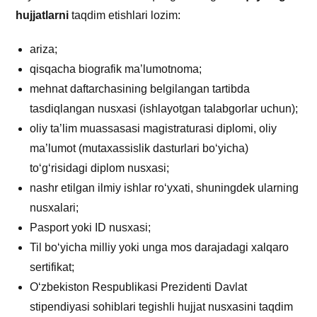
hujjatlarni
taqdim etishlari lozim:
ariza;
qisqacha biografik ma’lumotnoma;
mehnat daftarchasining belgilangan tartibda
tasdiqlangan nusxasi (ishlayotgan talabgorlar uchun);
oliy ta’lim muassasasi magistraturasi diplomi, oliy
ma’lumot (mutaxassislik dasturlari bo‘yicha)
to‘g‘risidagi diplom nusxasi;
nashr etilgan ilmiy ishlar ro‘yxati, shuningdek ularning
nusxalari;
Pasport yoki ID nusxasi;
Til bo‘yicha milliy yoki unga mos darajadagi xalqaro
sertifikat;
O‘zbekiston Respublikasi Prezidenti Davlat
stipendiyasi sohiblari tegishli hujjat nusxasini taqdim