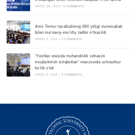
APREL 28, 2026
/
0 COMMENTS
Amir Temur tavalludining 690 yilligi munosabati
bilan ma’naviy-ma’rifiy tadbir o‘tkazildi
APREL 9, 2026
/
0 COMMENTS
“Yoshlar orasida muhandislik sohasini
rivojlantirish istiqbollari” mavzusida uchrashuv
bo‘lib o‘tdi
APREL 8, 2026
/
0 COMMENTS