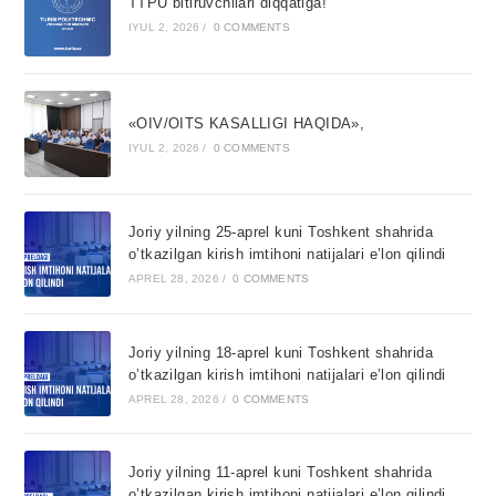
TTPU bitiruvchilari diqqatiga!
IYUL 2, 2026
/
0 COMMENTS
«OIV/OITS KASALLIGI HAQIDA»,
IYUL 2, 2026
/
0 COMMENTS
Joriy yilning 25-aprel kuni Toshkent shahrida
o’tkazilgan kirish imtihoni natijalari e’lon qilindi
APREL 28, 2026
/
0 COMMENTS
Joriy yilning 18-aprel kuni Toshkent shahrida
o’tkazilgan kirish imtihoni natijalari e’lon qilindi
APREL 28, 2026
/
0 COMMENTS
Joriy yilning 11-aprel kuni Toshkent shahrida
o’tkazilgan kirish imtihoni natijalari e’lon qilindi