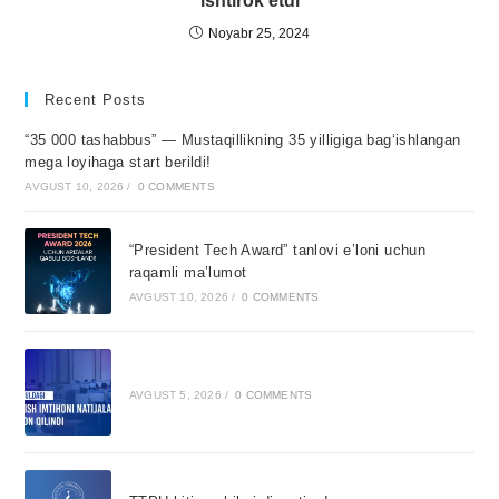
ishtirok etdi
Noyabr 25, 2024
Recent Posts
“35 000 tashabbus” — Mustaqillikning 35 yilligiga bagʻishlangan
mega loyihaga start berildi!
AVGUST 10, 2026
/
0 COMMENTS
“President Tech Award” tanlovi e’loni uchun
raqamli ma’lumot
AVGUST 10, 2026
/
0 COMMENTS
AVGUST 5, 2026
/
0 COMMENTS