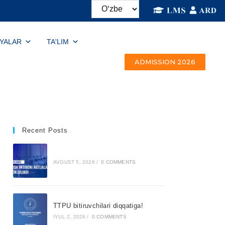
IYALAR
TA'LIM
ADMISSION 2026
Recent Posts
AVGUST 5, 2026
/
0 COMMENTS
TTPU bitiruvchilari diqqatiga!
IYUL 2, 2026
/
0 COMMENTS