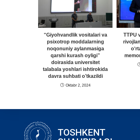
“Giyohvandlik vositalari va
TTPU va
psixotrop moddalarning
rivojla
noqonuniy aylanmasiga
o‘r
qarshi kurash oyligi”
memor
doirasida universitet
talabala yoshlari ishtirokida
davra suhbati o’tkazildi
Oktabr 2, 2024
TOSHKENT