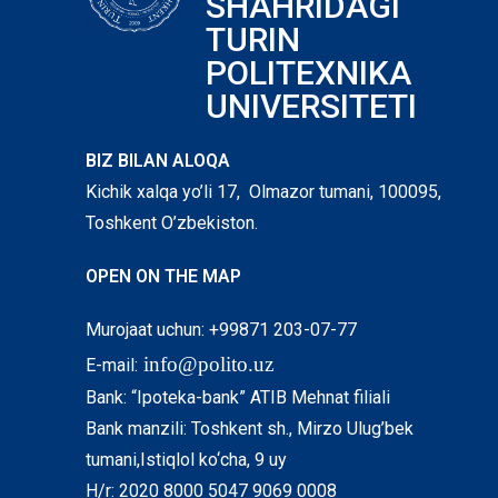
SHAHRIDAGI
TURIN
POLITEXNIKA
UNIVERSITETI
BIZ BILAN ALOQA
Kichik xalqa yo’li 17, Olmazor tumani, 100095,
Toshkent O’zbekiston.
OPEN ON THE MAP
Murojaat uchun: +99871 203-07-77
info@polito.uz
E-mail:
Bank: “Ipoteka-bank” ATIB Mehnat filiali
Bank manzili: Toshkent sh., Mirzo Ulug’bek
tumani,Istiqlol ko‘cha, 9 uy
H/r: 2020 8000 5047 9069 0008