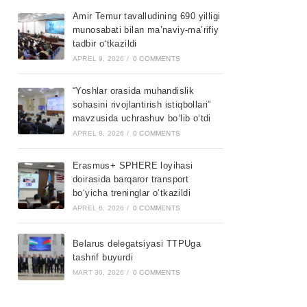
Amir Temur tavalludining 690 yilligi
munosabati bilan ma’naviy-ma’rifiy
tadbir o‘tkazildi
APREL 9, 2026
/
0 COMMENTS
“Yoshlar orasida muhandislik
sohasini rivojlantirish istiqbollari”
mavzusida uchrashuv bo‘lib o‘tdi
APREL 8, 2026
/
0 COMMENTS
Erasmus+ SPHERE loyihasi
doirasida barqaror transport
bo‘yicha treninglar o‘tkazildi
APREL 6, 2026
/
0 COMMENTS
Belarus delegatsiyasi TTPUga
tashrif buyurdi
MART 30, 2026
/
0 COMMENTS