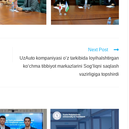
Next Post
UzAuto kompaniyasi o‘z tarkibida loyihalshtirgan
ko‘chma tibbiyot markazlarini Sog‘liqni saqlash
vazirligiga topshirdi