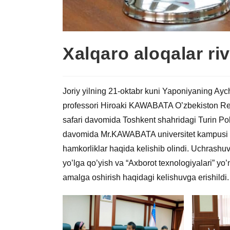
Xalqaro aloqalar r
Joriy yilning 21-oktabr kuni Yaponiyaning Aychi
professori Hiroaki KAWABATA O’zbekiston Resp
safari davomida Toshkent shahridagi Turin Poli
davomida Mr.KAWABATA universitet kampusi fao
hamkorliklar haqida kelishib olindi. Uchrashuv
yo’lga qo’yish va “Axborot texnologiyalari” yo’
amalga oshirish haqidagi kelishuvga erishildi.