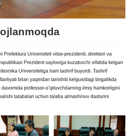
ivojlanmoqda
 Prefektura Universiteti vitse-prezidenti, direktori va
ublikasi Prezident sayloviga kuzatuvchi sifatida kelgan
texnika Universitetiga ham tashrif buyurdi. Tashrif
liyati bilan yaqindan tanishib kelgusidagi birgalikda
 davomida professor-o’qituvchilarning ilmiy hamkorligini
nalishi talabalari uchun talaba almashinuv dasturini