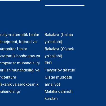
abiiy-matematik fanlar
Bakalavr (Italian
enejment, Iqtisod va
yo'nalishi)
umanitar fanlar
Bakalavr (O'zbek
vtomatik boshqaruv va
yo'nalishi)
ompyuter muhandisligi
PhD
urilish muhandisligi va
Tayyorlov dasturi
rxitektura
Qisqa muddatli
exanik va aerokosmik
amaliyot
uhandisligi
Malaka oshirish
kurslari