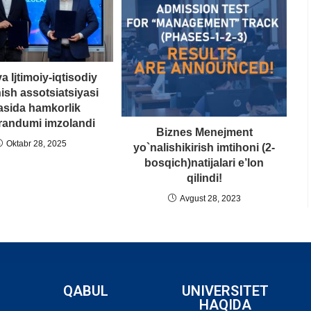
 Ijtimoiy-iqtisodiy
nish assotsiatsiyasi
tasida hamkorlik
andumi imzolandi
Biznes Menejment
Oktabr 28, 2025
yo`nalishikirish imtihoni (2-
bosqich)natijalari e’lon
qilindi!
Avgust 28, 2023
QABUL
UNIVERSITET
HAQIDA