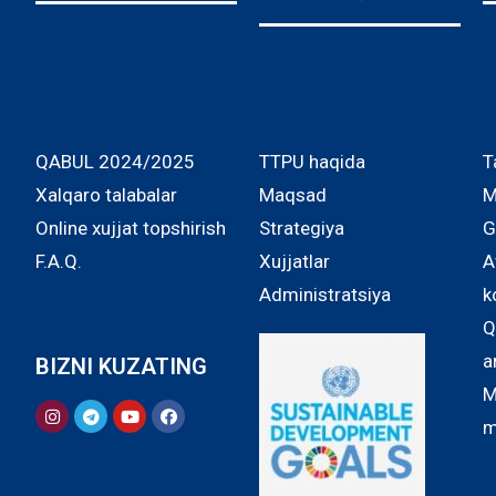
QABUL 2024/2025
TTPU haqida
T
Xalqaro talabalar
Maqsad
M
Online xujjat topshirish
Strategiya
G
F.A.Q.
Xujjatlar
A
Administratsiya
k
Q
a
BIZNI KUZATING
M
m