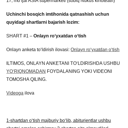
17, moʻljal ASIA supermarketi (sobiq Nukus kinoteatri)
Uchinchi bosqich imtihonida qatnashish uchun
quyidagi shartlarni bajarish lozim:
SHART #1 –
Onlayn roʻyxatdan oʻtish
Onlayn anketa toʻldirish ilovasi:
Onlayn roʻyxatdan oʻtish
ILTIMOS, ONLAYN ANKETANI TOʻLDIRISHDA USHBU
YOʻRIQNOMADAN
FOYDALANING YOKI VIDEONI
TOMOSHA QILING.
Videoga
ilova
1-shartdan oʻtish majburiy boʻlib, abiturientlar ushbu