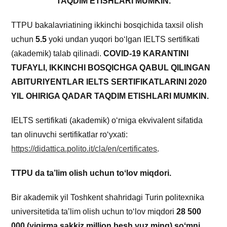
TAQDIM ETISHLARI MUMKIN.
TTPU bakalavriatining ikkinchi bosqichida taxsil olish
uchun
5.5
yoki undan yuqori boʻlgan IELTS sertifikati
(akademik) talab qilinadi.
COVID-19 KARANTINI
TUFAYLI, IKKINCHI BOSQICHGA QABUL QILINGAN
ABITURIYENTLAR IELTS SERTIFIKATLARINI 2020
YIL OHIRIGA QADAR TAQDIM ETISHLARI MUMKIN.
IELTS sertifikati (akademik) oʻrniga ekvivalent sifatida
tan olinuvchi sertifikatlar roʻyxati:
https://didattica.polito.it/cla/en/certificates
.
TTPU da ta’lim olish uchun toʻlov miqdori.
Bir akademik yil Toshkent shahridagi Turin politexnika
universitetida ta’lim olish uchun toʻlov miqdori
28 500
000 (yigirma sakkiz million besh yuz ming) soʻmni