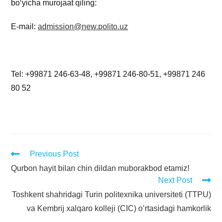
boʻyicha murojaat qiling:
E-mail:
admission@new.polito.uz
Tel: +99871 246-63-48, +99871 246-80-51, +99871 246
80 52
Previous Post
Qurbon hayit bilan chin dildan muborakbod etamiz!
Next Post
Toshkent shahridagi Turin politexnika universiteti (TTPU)
va Kembrij xalqaro kolleji (CIC) o’rtasidagi hamkorlik