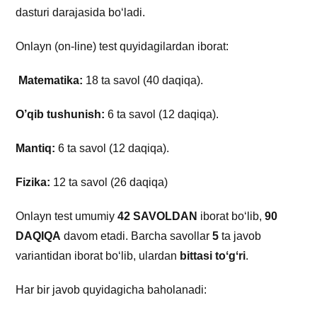
dasturi darajasida boʻladi.
Onlayn (on-line) test quyidagilardan iborat:
Matematika:
18 ta savol (40 daqiqa).
O’qib tushunish:
6 ta savol (12 daqiqa).
Mantiq:
6 ta savol (12 daqiqa).
Fizika:
12 ta savol (26 daqiqa)
Onlayn test umumiy
42 SAVOLDAN
iborat boʻlib,
90
DAQIQA
davom etadi. Barcha savollar
5
ta javob
variantidan iborat boʻlib, ulardan
bittasi toʻgʻri
.
Har bir javob quyidagicha baholanadi: