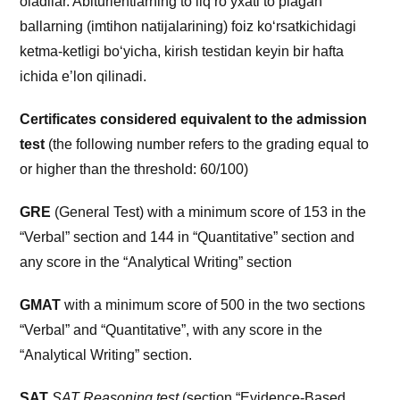
oladilar. Abiturientlarning toʻliq roʻyxati toʻplagan
ballarning (imtihon natijalarining) foiz koʻrsatkichidagi
ketma-ketligi boʻyicha, kirish testidan keyin bir hafta
ichida e’lon qilinadi.
Certificates considered equivalent to the admission
test
(the following number refers to the grading equal to
or higher than the threshold: 60/100)
GRE
(General Test) with a minimum score of 153 in the
“Verbal” section and 144 in “Quantitative” section and
any score in the “Analytical Writing” section
GMAT
with a minimum score of 500 in the two sections
“Verbal” and “Quantitative”, with any score in the
“Analytical Writing” section.
SAT
SAT Reasoning test
(section “Evidence-Based