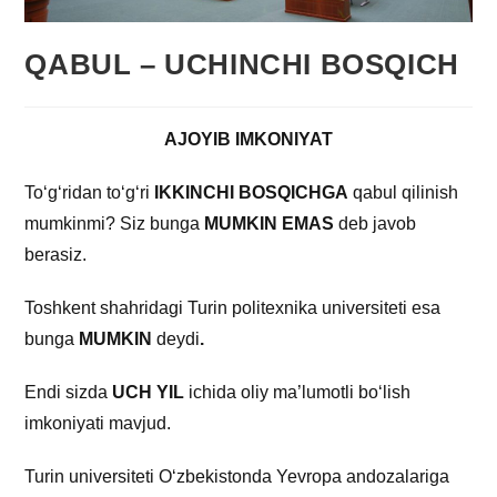
QABUL – UCHINCHI BOSQICH
AJOYIB IMKONIYAT
Toʻgʻridan toʻgʻri
IKKINCHI BOSQICHGA
qabul qilinish
mumkinmi? Siz bunga
MUMKIN EMAS
deb javob
berasiz.
Toshkent shahridagi Turin politexnika universiteti esa
bunga
MUMKIN
deydi
.
Endi sizda
UCH YIL
ichida oliy ma’lumotli boʻlish
imkoniyati mavjud.
Turin universiteti Oʻzbekistonda Yevropa andozalariga