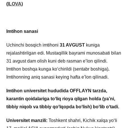
(
ILOVA
)
Imtihon sanasi
Uchinchi bosqich imtihoni
31 AVGUST
kuniga
rejalashtirilgan edi. Mustaqillik bayrami munosabati bilan
31 avgust dam olish kuni deb rasman e’lon qilindi.
Imtihon boshqa kunga koʻchirildi (sentabr boshiga)
.
Imtihonning aniq sanasi keying hafta e’lon qilinadi.
Imtihon universitet hududida OFFLAYN tarzda,
karantin qoidalariga toʻliq rioya qilgan holda (ya’ni,
tibbiy niqob va tibbiy qoʻlqopda boʻlish) boʻlib oʻtadi.
Universitet manzili:
Toshkent shahri, Kichik xalqa yoʻli