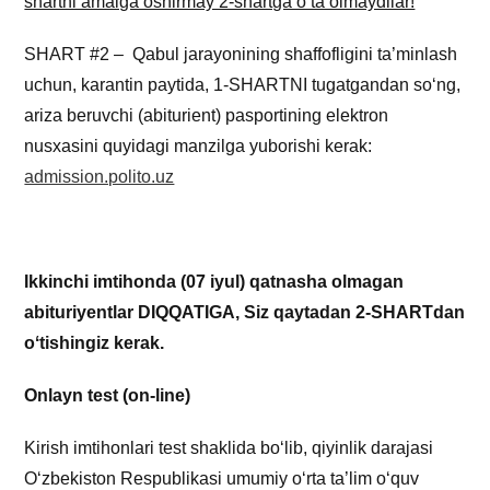
shartni amalga oshirmay 2-shartga oʻta olmaydilar!
SHART #2 – Qabul jarayonining shaffofligini ta’minlash
uchun, karantin paytida, 1-SHARTNI tugatgandan soʻng,
ariza beruvchi (abiturient) pasportining elektron
nusxasini quyidagi manzilga yuborishi kerak:
admission.polito.uz
Ikkinchi imtihonda (07 iyul) qatnasha olmagan
abituriyentlar DIQQATIGA, Siz qaytadan 2-SHARTdan
oʻtishingiz kerak.
Onlayn test (on-line)
Kirish imtihonlari test shaklida boʻlib, qiyinlik darajasi
Oʻzbekiston Respublikasi umumiy oʻrta ta’lim oʻquv