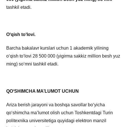
tashkil etadi.
Oʻqish toʻlovi.
Barcha bakalavr kurslari uchun 1 akademik yilining
oʻqish toʻlovi 28 500 000 (yigirma sakkiz million besh yuz
ming) soʻmni tashkil etadi.
QOʻSHIMCHA MA’LUMOT UCHUN
Ariza berish jarayoni va boshqa savollar boʻyicha
qoʻshimcha ma’lumot olish uchun Toshkentdagi Turin
politexnika universitetiga quyidagi elektron manzil