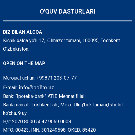
O'QUV DASTURLARI
BIZ BILAN ALOQA
Kichik xalqa yo’li 17, Olmazor tumani, 100095, Toshkent
O’zbekiston.
OPEN ON THE MAP
Murojaat uchun: +99871 203-07-77
info@polito.uz
E-mail:
Bank: “Ipoteka-bank” ATIB Mehnat filiali
Bank manzili: Toshkent sh., Mirzo Ulug’bek tumani,Istiqlol
ko‘cha, 9 uy
H/r: 2020 8000 5047 9069 0008
MFO: 00423, INN: 301249598, OKED: 85420