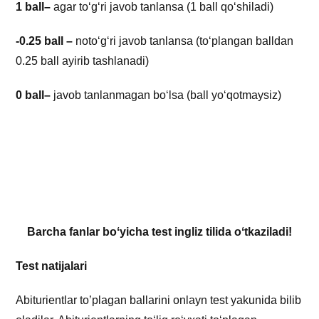
1 ball–
agar toʻgʻri javob tanlansa (1 ball qoʻshiladi)
-0.25 ball –
notoʻgʻri javob tanlansa (toʻplangan balldan
0.25 ball ayirib tashlanadi)
0 ball–
javob tanlanmagan boʻlsa (ball yoʻqotmaysiz)
Barcha fanlar boʻyicha test ingliz tilida oʻtkaziladi!
Test natijalari
Abiturientlar to’plagan ballarini onlayn test yakunida bilib