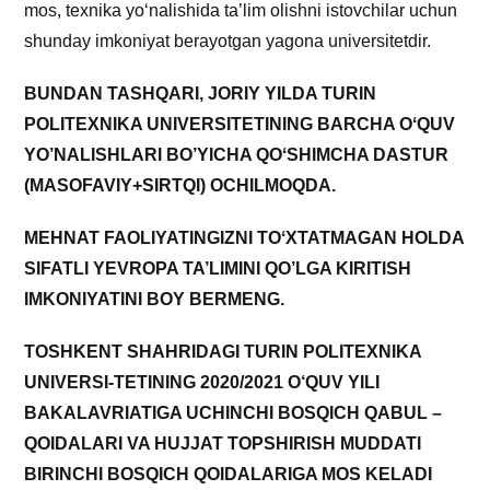
mos, texnika yoʻnalishida ta’lim olishni istovchilar uchun
shunday imkoniyat berayotgan yagona universitetdir.
BUNDAN TASHQARI, JORIY YILDA TURIN
POLITEXNIKA UNIVERSITETINING BARCHA OʻQUV
YO’NALISHLARI BO’YICHA QOʻSHIMCHA DASTUR
(MASOFAVIY+SIRTQI) OCHILMOQDA.
MEHNAT FAOLIYATINGIZNI TOʻXTATMAGAN HOLDA
SIFATLI YEVROPA TA’LIMINI QO’LGA KIRITISH
IMKONIYATINI BOY BERMENG.
TOSHKENT SHAHRIDAGI TURIN POLITEXNIKA
UNIVERSI-TETINING 2020/2021 O‘QUV YILI
BAKALAVRIATIGA UCHINCHI BOSQICH QABUL –
QOIDALARI VA HUJJAT TOPSHIRISH MUDDATI
BIRINCHI BOSQICH QOIDALARIGA MOS KELADI