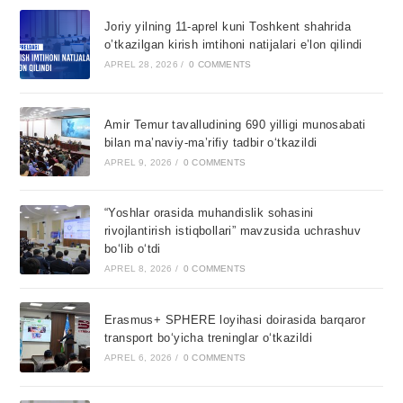
Joriy yilning 11-aprel kuni Toshkent shahrida
o’tkazilgan kirish imtihoni natijalari e’lon qilindi
APREL 28, 2026
/
0 COMMENTS
Amir Temur tavalludining 690 yilligi munosabati
bilan ma’naviy-ma’rifiy tadbir o‘tkazildi
APREL 9, 2026
/
0 COMMENTS
“Yoshlar orasida muhandislik sohasini
rivojlantirish istiqbollari” mavzusida uchrashuv
bo‘lib o‘tdi
APREL 8, 2026
/
0 COMMENTS
Erasmus+ SPHERE loyihasi doirasida barqaror
transport bo‘yicha treninglar o‘tkazildi
APREL 6, 2026
/
0 COMMENTS