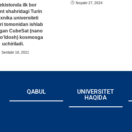
Noyabr 27, 2024
ekistonda ilk bor
t shahridagi Turin
exnika universiteti
ari tomonidan ishlab
lgan CubeSat (nano
yo‘ldosh) kosmosga
uchiriladi.
Sentabr 16, 2021
QABUL
UNIVERSITET
HAQIDA