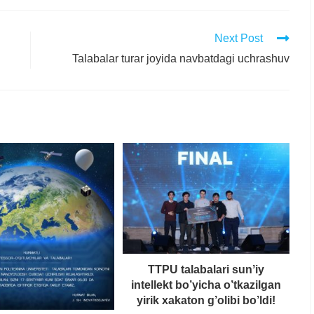
Next Post
Talabalar turar joyida navbatdagi uchrashuv
TTPU talabalari sunʼiy
intellekt bo’yicha o’tkazilgan
yirik xakaton g’olibi bo’ldi!