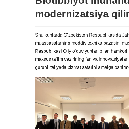
Biotibbiyot muhandi
modernizatsiya qili
Shu kunlarda Oʼzbekiston Respublikasida Jaho
muassasalarning moddiy texnika bazasini mus
Respublikasi Oliy oʼquv yurtlari bilan hamkorli
maxsus taʼlim vazirining fan va innovatsiyalar
guruhi Italiyada xizmat safarini amalga oshir