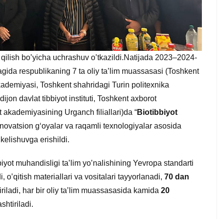
l qilish bo’yicha uchrashuv o’tkazildi.Natijada 2023–2024-
gida respublikaning 7 ta oliy ta’lim muassasasi (Toshkent
akademiyasi, Toshkent shahridagi Turin politexnika
dijon davlat tibbiyot instituti, Toshkent axborot
ot akademiyasining Urganch filiallari)da “
Biotibbiyot
innovatsion g‘oyalar va raqamli texnologiyalar asosida
kelishuvga erishildi.
iyot muhandisligi taʼlim yoʼnalishining Yevropa standarti
, oʼqitish materiallari va vositalari tayyorlanadi,
70 dan
riladi, har bir oliy taʼlim muassasasida kamida
20
shtiriladi.