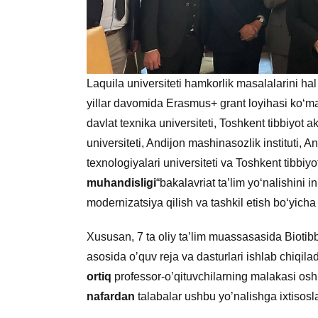
Laquila universiteti hamkorlik masalalarini ha
yillar davomida Erasmus+ grant loyihasi ko‘ma
davlat texnika universiteti, Toshkent tibbiyot 
universiteti, Andijon mashinasozlik instituti, An
texnologiyalari universiteti va Toshkent tibbiy
muhandisligi
“bakalavriat ta’lim yo‘nalishini 
modernizatsiya qilish va tashkil etish bo‘yicha 
Xususan, 7 ta oliy taʼlim muassasasida Biotibb
asosida oʼquv reja va dasturlari ishlab chiqiladi
ortiq
professor-oʼqituvchilarning malakasi oshi
nafardan
talabalar ushbu yoʼnalishga ixtisosla