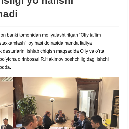
sligi yo‘nalishi
nadi
n banki tomonidan moliyalashtirilgan “Oliy taʼlim
taxkamlash” loyihasi doirasida hamda Italiya
k dasturlarini ishlab chiqish maqsadida Oliy va oʼrta
 boʼyicha oʼrinbosari R.Hakimov boshchiligidagi ishchi
moqda.