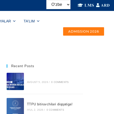
IYALAR
TA'LIM
ADMISSION 2026
Recent Posts
AVGUST 5, 2026
/
0 COMMENTS
TTPU bitiruvchilari diqqatiga!
IYUL 2, 2026
/
0 COMMENTS