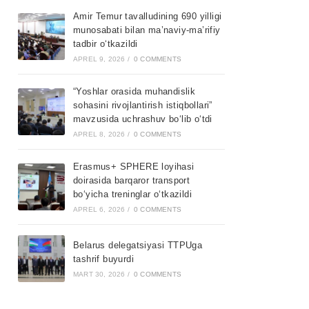
Amir Temur tavalludining 690 yilligi
munosabati bilan ma’naviy-ma’rifiy
tadbir o‘tkazildi
APREL 9, 2026
/
0 COMMENTS
“Yoshlar orasida muhandislik
sohasini rivojlantirish istiqbollari”
mavzusida uchrashuv bo‘lib o‘tdi
APREL 8, 2026
/
0 COMMENTS
Erasmus+ SPHERE loyihasi
doirasida barqaror transport
bo‘yicha treninglar o‘tkazildi
APREL 6, 2026
/
0 COMMENTS
Belarus delegatsiyasi TTPUga
tashrif buyurdi
MART 30, 2026
/
0 COMMENTS