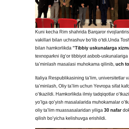
Kuni kecha Rim shahrida Barqaror rivojlantiri
vakillari bilan uchrashuv bo‘lib o‘tdi.Unda To
bilan hamkorlikda
“Tibbiy uskunalarga xizma
texnoparkni ilg‘or tibbiyot asbob-uskunalariga 
ta’minlash masalasi muhokama qilinib,
uch t
Italiya Respublikasining taʼlim, universitetlar va
taʼminlash, Oliy taʼlim uchun Yevropa sifat kaf
oʼtkazildi. Hamkorlikda ilmiy tadqiqotlar oʼtkaz
yoʼlga qoʼyish masalalarida muhokamalar oʼtkaz
oliy taʼlim muassasalaridan yiliga
30 nafar
dok
qilish boʼyicha kelishuvga erishildi.