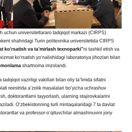
sh uchun universitetlararo tadqiqot markazi (CIRPS)
shkent shahridagi Turin politexnika universitetida CIRPS
t ko‘rsatish va ta’mirlash texnoparki”
ni tashkil etish va
xizmat ko‘rsatish yo‘nalishidagi laboratoriya jihozlari bilan
omonlama
shartnoma imzolandi.
 tadqiqot vazirligi vakillari bilan oliy taʼlimda sifatni
olati reestrida aʼzolik masalalari boʼyicha uchrashuv
ish, doktorantlarni tayyorlash, ularning stajirovkalarini
iladi. Oʼzbekistonning turli mintaqalaridagi 7 ta davlat
torantlar va professor-oʼqituvchilar almashinuvini joriy