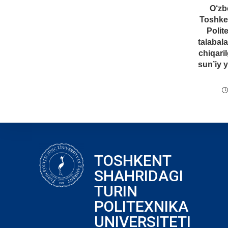
O‘zb
Toshken
Polit
talabal
chiqari
sun’iy 
TOSHKENT
SHAHRIDAGI
TURIN
POLITEXNIKA
UNIVERSITETI