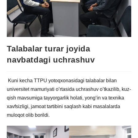
Talabalar turar joyida
navbatdagi uchrashuv
Kuni kecha TTPU yotoqxonasidagi talabalar bilan
universitet mamuriyati o’rtasida uchrashuv o’tkazilib, kuz-
qish mavsumiga tayyorgarlik holati, yongʻin va texnika
xavfsizligi, jamoat tartibini saqlash kabi masalalarda
muloqot olib borildi.