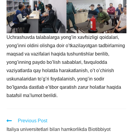
Uchrashuvda talabalarga yong’in xavfsizligi qoidalari,
yong’inni oldini olishga doir o’tkazilayotgan tadbirlarning
maqsad va vazifalari haqida tushuntishlar berilib,
yong’inning paydo bo’lish sabablari, favqulodda
vaziyatlarda qay holatda harakatlanish, o’t o’chirish
uskunalaridan to’g’ri foydalanish, yong’in sodir
bo’lganda dastlab e’tibor qaratish zarur holatlar haqida
batafsil ma’lumot berildi.
Previous Post
Italiya universitetlari bilan hamkorlikda Biotibbiyot