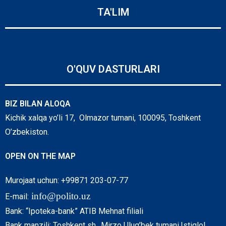
TA'LIM
O'QUV DASTURLARI
BIZ BILAN ALOQA
Kichik xalqa yo’li 17, Olmazor tumani, 100095, Toshkent
O’zbekiston.
OPEN ON THE MAP
Murojaat uchun: +99871 203-07-77
info@polito.uz
E-mail:
Bank: “Ipoteka-bank” ATIB Mehnat filiali
Bank manzili: Toshkent sh., Mirzo Ulug’bek tumani,Istiqlol