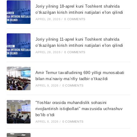
Joriy yilning 18-aprel kuni Toshkent shahrida
o’tkazilgan kirish imtihoni natijalari e’lon qilindi
APREL 28, 2026
/
0 COMMENTS
Joriy yilning 11-aprel kuni Toshkent shahrida
o’tkazilgan kirish imtihoni natijalari e’lon qilindi
APREL 28, 2026
/
0 COMMENTS
Amir Temur tavalludining 690 yilligi munosabati
bilan ma’naviy-ma’rifiy tadbir o‘tkazildi
APREL 9, 2026
/
0 COMMENTS
“Yoshlar orasida muhandislik sohasini
rivojlantirish istiqbollari” mavzusida uchrashuv
bo‘lib o‘tdi
APREL 8, 2026
/
0 COMMENTS