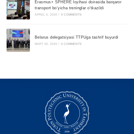
Erasmus+ SPHERE loyihasi doirasida barqaror
transport bo‘yicha treninglar o‘tkazildi
APREL 6, 2026
/
0 COMMENTS
Belarus delegatsiyasi TTPUga tashrif buyurdi
MART 30, 2026
/
0 COMMENTS