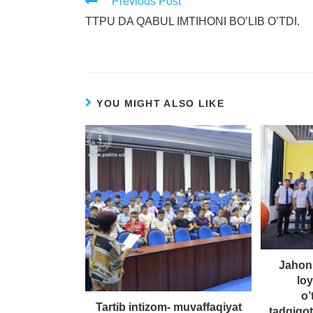
Previous Post
TTPU DA QABUL IMTIHONI BO’LIB O’TDI.
YOU MIGHT ALSO LIKE
Jahon
loy
o’
Tartib intizom- muvaffaqiyat
tadqiqotl