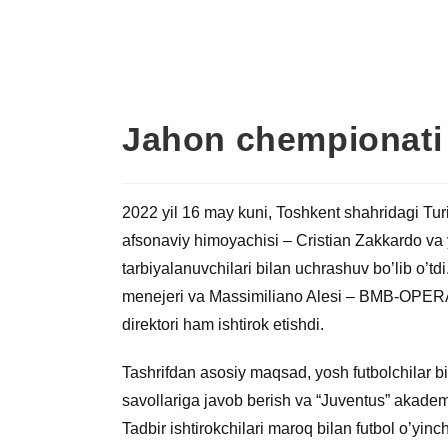
Jahon chempionati 
2022 yil 16 may kuni, Toshkent shahridagi Turin
afsonaviy himoyachisi – Cristian Zakkardo va 
tarbiyalanuvchilari bilan uchrashuv bo’lib o
menejeri va Massimiliano Alesi – BMB-OPER
direktori ham ishtirok etishdi.
Tashrifdan asosiy maqsad, yosh futbolchilar bil
savollariga javob berish va “Juventus” akademi
Tadbir ishtirokchilari maroq bilan futbol o’yinc