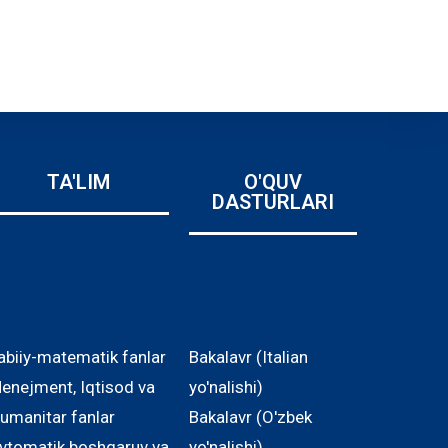
TA'LIM
O'QUV
DASTURLARI
abiiy-matematik fanlar
Bakalavr (Italian
enejment, Iqtisod va
yo'nalishi)
umanitar fanlar
Bakalavr (O'zbek
vtomatik boshqaruv va
yo'nalishi)