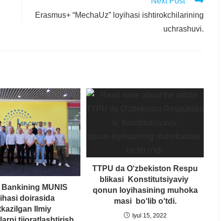
Next Post
Erasmus+ “MechaUz” loyihasi ishtirokchilarining
uchrashuvi.
TTPU da O‘zbekiston Respu
blikasi Konstitutsiyaviy
 Bankining MUNIS
qonun loyihasining muhoka
ihasi doirasida
masi bo‘lib o‘tdi.
tkazilgan Ilmiy
Iyul 15, 2022
arni tijoratlashtirish