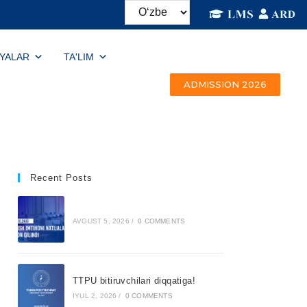
IYALAR
TA'LIM
ADMISSION 2026
Recent Posts
AVGUST 5, 2026
/
0 COMMENTS
TTPU bitiruvchilari diqqatiga!
IYUL 2, 2026
/
0 COMMENTS