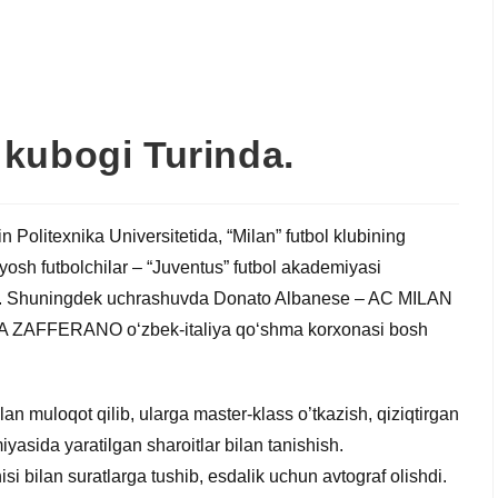
kubogi Turinda.
 Politexnika Universitetida, “Milan” futbol klubining
yosh futbolchilar – “Juventus” futbol akademiyasi
’tdi. Shuningdek uchrashuvda Donato Albanese – AC MILAN
A ZAFFERANO o‘zbek-italiya qo‘shma korxonasi bosh
an muloqot qilib, ularga master-klass o’tkazish, qiziqtirgan
yasida yaratilgan sharoitlar bilan tanishish.
hisi bilan suratlarga tushib, esdalik uchun avtograf olishdi.