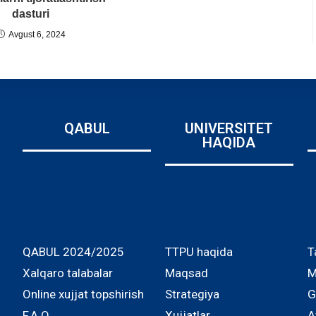
dasturi
Avgust 6, 2024
QABUL
UNIVERSITET
HAQIDA
QABUL 2024/2025
TTPU haqida
T
Xalqaro talabalar
Maqsad
M
Online xujjat topshirish
Strategiya
G
F.A.Q.
Xujjatlar
A