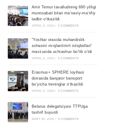
Amir Temur tavalludining 690 yilligi
munosabati bilan ma’naviy-ma’rifiy
tadbir o‘tkazildi
APREL 9, 2026
/
0 COMMENTS
“Yoshlar orasida muhandislik
sohasini rivojlantirish istiqbollari”
mavzusida uchrashuv bo‘lib o‘tdi
APREL 8, 2026
/
0 COMMENTS
Erasmus+ SPHERE loyihasi
doirasida barqaror transport
bo‘yicha treninglar o‘tkazildi
APREL 6, 2026
/
0 COMMENTS
Belarus delegatsiyasi TTPUga
tashrif buyurdi
MART 30, 2026
/
0 COMMENTS