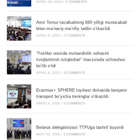
APREL 28, 2026
/
0 COMMENTS
Amir Temur tavalludining 690 yilligi munosabati
bilan ma’naviy-ma’rifiy tadbir o‘tkazildi
APREL 9, 2026
/
0 COMMENTS
“Yoshlar orasida muhandislik sohasini
rivojlantirish istiqbollari” mavzusida uchrashuv
bo‘lib o‘tdi
APREL 8, 2026
/
0 COMMENTS
Erasmus+ SPHERE loyihasi doirasida barqaror
transport bo‘yicha treninglar o‘tkazildi
APREL 6, 2026
/
0 COMMENTS
Belarus delegatsiyasi TTPUga tashrif buyurdi
MART 30, 2026
/
0 COMMENTS