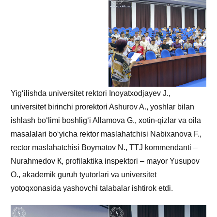
Yig‘ilishda universitet rektori Inoyatxodjayev J.,
universitet birinchi prorektori Ashurov A., yoshlar bilan
ishlash bo‘limi boshlig‘i Allamova G., xotin-qizlar va oila
masalalari bo‘yicha rektor maslahatchisi Nabixanova F.,
rector maslahatchisi Boymatov N., TTJ kommendanti –
Nurahmedov К, profilaktika inspektori – mayor Yusupov
O., akademik guruh tyutorlari va universitet
yotoqxonasida yashovchi talabalar ishtirok etdi.