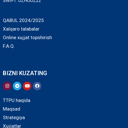
SWIFT: UZHOUZ22
QABUL 2024/2025
Xalqaro talabalar
Online xujjat topshirish
F.A.Q.
BIZNI KUZATING
TTPU haqida
Maqsad
Strategiya
Xujjatlar