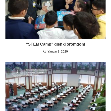
“STEM Camp” qishki oromgohi
Yanvar 3, 2020