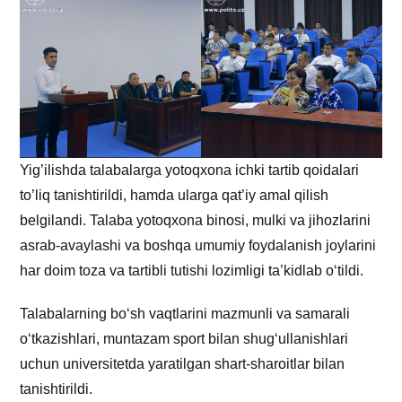
Yig’ilishda talabalarga yotoqxona ichki tartib qoidalari
to’liq tanishtirildi, hamda ularga qat’iy amal qilish
belgilandi. Talaba yotoqxona binosi, mulki va jihozlarini
asrab-avaylashi va boshqa umumiy foydalanish joylarini
har doim toza va tartibli tutishi lozimligi ta’kidlab o‘tildi.
Talabalarning bo‘sh vaqtlarini mazmunli va samarali
o‘tkazishlari, muntazam sport bilan shug‘ullanishlari
uchun universitetda yaratilgan shart-sharoitlar bilan
tanishtirildi.