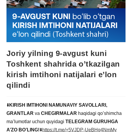
Joriy yilning 9-avgust kuni
Toshkent shahrida o’tkazilgan
kirish imtihoni natijalari e’lon
qilindi
⬇️
KIRISH IMTIHONI NAMUNAVIY SAVOLLARI,
GRANTLAR
va
CHEGIRMALAR
haqidagi qo’shimcha
ma’lumotlar uchun quyidagi
TELEGRAM GURUHGA
A’ZO BO’LING!
⬇️
https://t.me/+5VJDP-UeBHg4NmMy