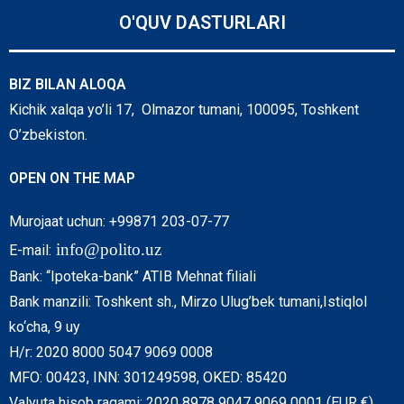
O'QUV DASTURLARI
BIZ BILAN ALOQA
Kichik xalqa yo’li 17, Olmazor tumani, 100095, Toshkent
O’zbekiston.
OPEN ON THE MAP
Murojaat uchun: +99871 203-07-77
info@polito.uz
E-mail:
Bank: “Ipoteka-bank” ATIB Mehnat filiali
Bank manzili: Toshkent sh., Mirzo Ulug’bek tumani,Istiqlol
ko‘cha, 9 uy
H/r: 2020 8000 5047 9069 0008
MFO: 00423, INN: 301249598, OKED: 85420
Valyuta hisob raqami: 2020 8978 9047 9069 0001 (EUR €)