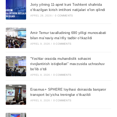
Joriy yilning 11-aprel kuni Toshkent shahrida
o’tkazilgan kirish imtihoni natijalari e’lon qilindi
APREL 28, 2026
/
0 COMMENTS
Amir Temur tavalludining 690 yilligi munosabati
bilan ma’naviy-ma’rifiy tadbir o‘tkazildi
APREL 9, 2026
/
0 COMMENTS
“Yoshlar orasida muhandislik sohasini
rivojlantirish istiqbollari” mavzusida uchrashuv
bo‘lib o‘tdi
APREL 8, 2026
/
0 COMMENTS
Erasmus+ SPHERE loyihasi doirasida barqaror
transport bo‘yicha treninglar o‘tkazildi
APREL 6, 2026
/
0 COMMENTS