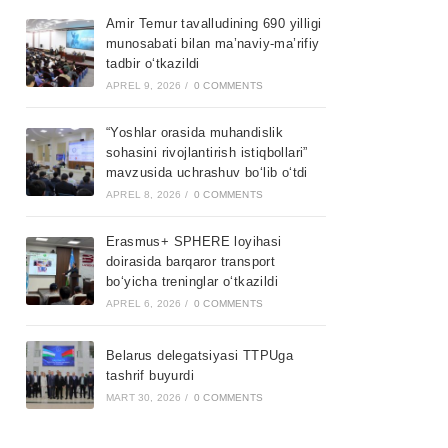
Amir Temur tavalludining 690 yilligi
munosabati bilan ma’naviy-ma’rifiy
tadbir o‘tkazildi
APREL 9, 2026
/
0 COMMENTS
“Yoshlar orasida muhandislik
sohasini rivojlantirish istiqbollari”
mavzusida uchrashuv bo‘lib o‘tdi
APREL 8, 2026
/
0 COMMENTS
Erasmus+ SPHERE loyihasi
doirasida barqaror transport
bo‘yicha treninglar o‘tkazildi
APREL 6, 2026
/
0 COMMENTS
Belarus delegatsiyasi TTPUga
tashrif buyurdi
MART 30, 2026
/
0 COMMENTS