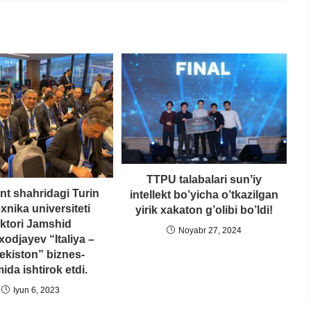
TTPU talabalari sunʼiy
t shahridagi Turin
intellekt bo’yicha o’tkazilgan
exnika universiteti
yirik xakaton g’olibi bo’ldi!
ektori Jamshid
Noyabr 27, 2024
xodjayev “Italiya –
ekiston” biznes-
ida ishtirok etdi.
Iyun 6, 2023