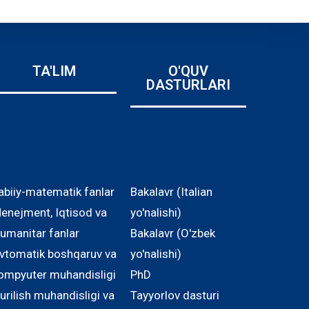
TA'LIM
O'QUV
DASTURLARI
abiiy-matematik fanlar
Bakalavr (Italian
enejment, Iqtisod va
yo'nalishi)
umanitar fanlar
Bakalavr (O'zbek
vtomatik boshqaruv va
yo'nalishi)
ompyuter muhandisligi
PhD
urilish muhandisligi va
Tayyorlov dasturi