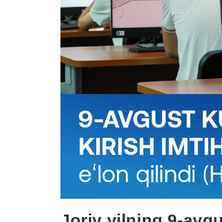
Joriy yilning 9-avg