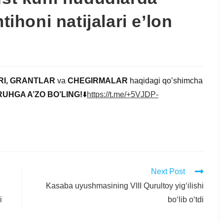
tihoni natijalari e’lon
RI, GRANTLAR
va
CHEGIRMALAR
haqidagi qo’shimcha
UHGA A’ZO BO’LING!
⬇️
https://t.me/+5VJDP-
Next Post
Kasaba uyushmasining VIII Qurultoy yig‘ilishi
i
bo‘lib o‘tdi