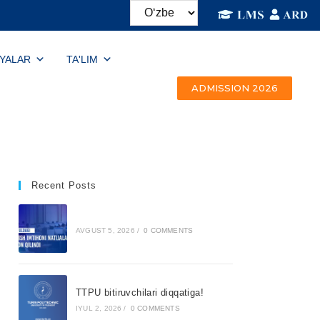
IYALAR
TA'LIM
ADMISSION 2026
Recent Posts
AVGUST 5, 2026
/
0 COMMENTS
TTPU bitiruvchilari diqqatiga!
IYUL 2, 2026
/
0 COMMENTS