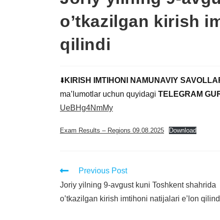
o’tkazilgan kirish im
qilindi
⬇️
KIRISH IMTIHONI NAMUNAVIY SAVOLLA
ma’lumotlar uchun quyidagi
TELEGRAM GUR
UeBHg4NmMy
Exam Results – Regions 09.08.2025
Download
Previous Post
Joriy yilning 9-avgust kuni Toshkent shahrida
o’tkazilgan kirish imtihoni natijalari e’lon qilind