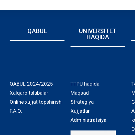
QABUL
UNIVERSITET
HAQIDA
QABUL 2024/2025
TTPU haqida
T
Xalqaro talabalar
Maqsad
M
Online xujjat topshirish
Strategiya
G
F.A.Q.
Xujjatlar
A
Administratsiya
k
Q