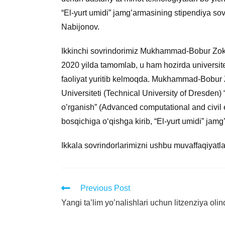
“El-yurt umidi” jamg’armasining stipendiya so
Nabijonov.
Ikkinchi sovrindorimiz Mukhammad-Bobur Zokhi
2020 yilda tamomlab, u ham hozirda universitet
faoliyat yuritib kelmoqda. Mukhammad-Bobur 
Universiteti (Technical University of Dresden) “
o’rganish” (Advanced computational and civil e
bosqichiga o‘qishga kirib, “El-yurt umidi” jam
Ikkala sovrindorlarimizni ushbu muvaffaqiyatlari
Previous Post
Yangi ta’lim yo’nalishlari uchun litzenziya olin