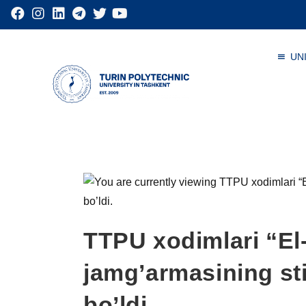
UN
TTPU xodimlari “El
jamg’armasining sti
bo’ldi.