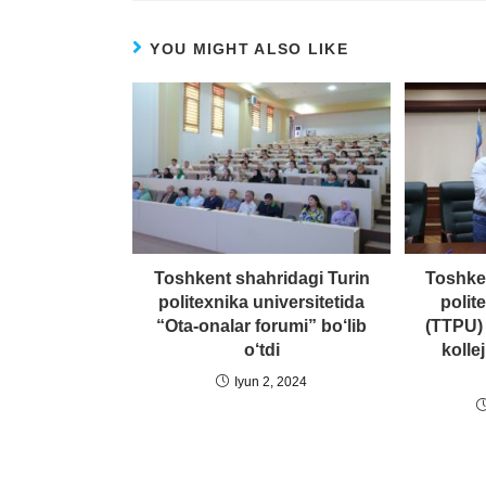
YOU MIGHT ALSO LIKE
Toshkent shahridagi Turin
Toshken
politexnika universitetida
polit
“Ota-onalar forumi” bo‘lib
(TTPU) 
o‘tdi
kollej
Iyun 2, 2024