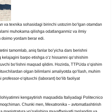
fan va texnika sohasidagi birinchi ustozim bo‘lgan otamdan
larni muhokama qilishga odatlanganmiz va ilmiy
m doimo yordam berar edi.
tetini tamomlab, aniq fanlar bo’yicha dars berishni
kelajagini barpo etishga o‘z hissamni qo‘shishim
ituvchi bo‘lishni maqsad qildim. Hozirda, TTPUda o‘qishim
ituvchilardan olgan bilimlarni amaliyotda qo‘llash, muhim
 professor-o‘qituvchi (laborant) bo‘lib faoliyat
ohiyatimni kengaytirish maqsadida Italiyadagi Politecnico
irmoqchiman. Chunki men, Mexatronika – avtomatlashtirish
ha magistratura yo’nalishiga muvaffaqiyatli tanlandim va