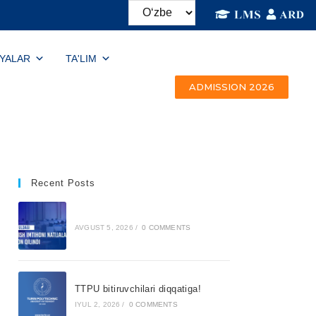
IYALAR
TA'LIM
ADMISSION 2026
Recent Posts
AVGUST 5, 2026
/
0 COMMENTS
TTPU bitiruvchilari diqqatiga!
IYUL 2, 2026
/
0 COMMENTS