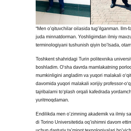
“Men o’qituvchilar oilasida tug’ilganman. Ilm-
juda minnatdorman. Yoshligimdan ilmiy mavzu
terminologiyani tushunish qiyin bo’lsada, ota
Toshkent shahridagi Turin politexnika universi
boshladim. O‘sha davrda mamlakatning porloq 
mumkinligini angladim va yuqori malakali o‘q
davomida yuqori malakali xorijiy professor-o‘q
tajribalarni to‘plash orqali kafedrada yordamchi
yuritmoqdaman.
Endilikda men o’zimning akademik va ilmiy sal
di Torino Universitetida oq’ishimni davom ett
uchun dasturiy ta’minot texnologiyalari bo’yic