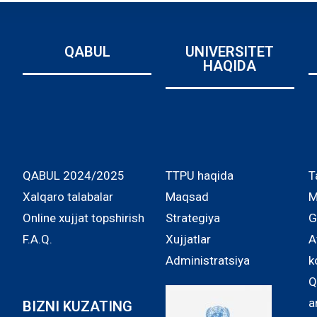
QABUL
UNIVERSITET
HAQIDA
QABUL 2024/2025
TTPU haqida
T
Xalqaro talabalar
Maqsad
M
Online xujjat topshirish
Strategiya
G
F.A.Q.
Xujjatlar
A
Administratsiya
k
Q
a
BIZNI KUZATING