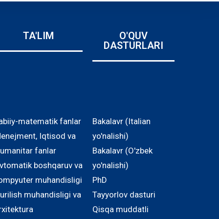
TA'LIM
O'QUV
DASTURLARI
abiiy-matematik fanlar
Bakalavr (Italian
enejment, Iqtisod va
yo'nalishi)
umanitar fanlar
Bakalavr (O'zbek
vtomatik boshqaruv va
yo'nalishi)
ompyuter muhandisligi
PhD
urilish muhandisligi va
Tayyorlov dasturi
rxitektura
Qisqa muddatli