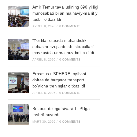
Amir Temur tavalludining 690 yilligi
munosabati bilan ma’naviy-ma’rifiy
tadbir o‘tkazildi
APREL 9, 2026
/
0 COMMENTS
“Yoshlar orasida muhandislik
sohasini rivojlantirish istiqbollari”
mavzusida uchrashuv bo‘lib o‘tdi
APREL 8, 2026
/
0 COMMENTS
Erasmus+ SPHERE loyihasi
doirasida barqaror transport
bo‘yicha treninglar o‘tkazildi
APREL 6, 2026
/
0 COMMENTS
Belarus delegatsiyasi TTPUga
tashrif buyurdi
MART 30, 2026
/
0 COMMENTS