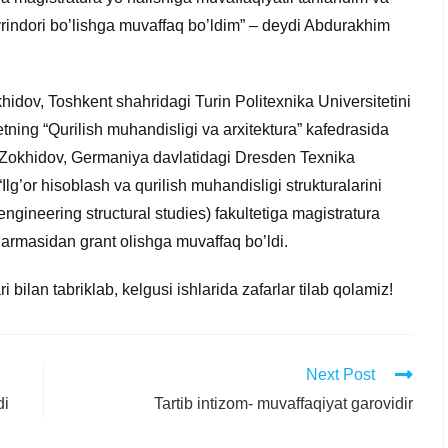
vrindori bo’lishga muvaffaq bo’ldim” – deydi Abdurakhim
dov, Toshkent shahridagi Turin Politexnika Universitetini
ning “Qurilish muhandisligi va arxitektura” kafedrasida
Zokhidov, Germaniya davlatidagi Dresden Texnika
Ilg’or hisoblash va qurilish muhandisligi strukturalarini
ngineering structural studies) fakultetiga magistratura
g’armasidan grant olishga muvaffaq bo’ldi.
 bilan tabriklab, kelgusi ishlarida zafarlar tilab qolamiz!
Next Post
di
Tartib intizom- muvaffaqiyat garovidir