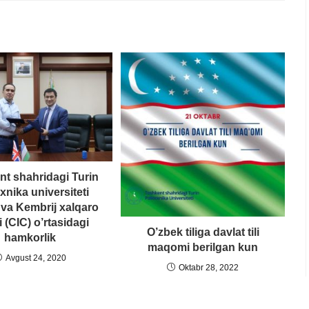
t shahridagi Turin
exnika universiteti
va Kembrij xalqaro
i (CIC) o’rtasidagi
O’zbek tiliga davlat tili
hamkorlik
maqomi berilgan kun
Avgust 24, 2020
Oktabr 28, 2022