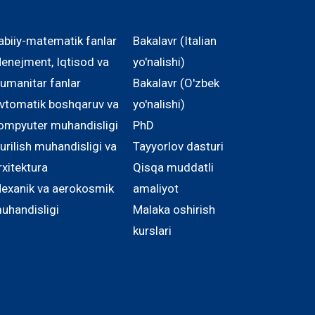
abiiy-matematik fanlar
Bakalavr (Italian
enejment, Iqtisod va
yo'nalishi)
umanitar fanlar
Bakalavr (O'zbek
vtomatik boshqaruv va
yo'nalishi)
ompyuter muhandisligi
PhD
urilish muhandisligi va
Tayyorlov dasturi
rxitektura
Qisqa muddatli
exanik va aerokosmik
amaliyot
uhandisligi
Malaka oshirish
kurslari