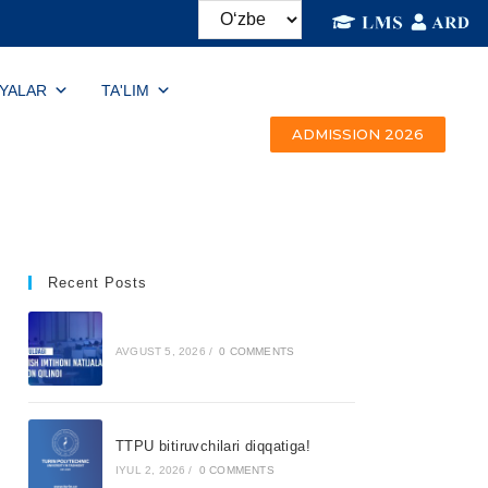
IYALAR
TA'LIM
ADMISSION 2026
Recent Posts
AVGUST 5, 2026
/
0 COMMENTS
TTPU bitiruvchilari diqqatiga!
IYUL 2, 2026
/
0 COMMENTS