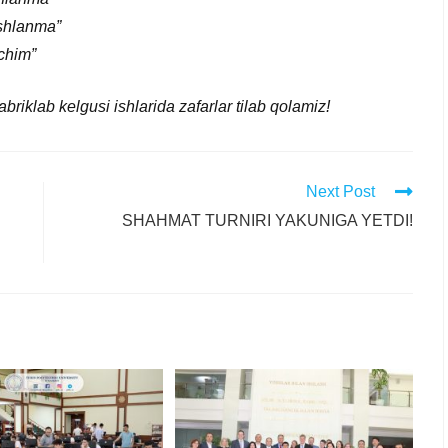
ishlanma”
chim”
abriklab kelgusi ishlarida zafarlar tilab qolamiz!
Next Post
SHAHMAT TURNIRI YAKUNIGA YETDI!