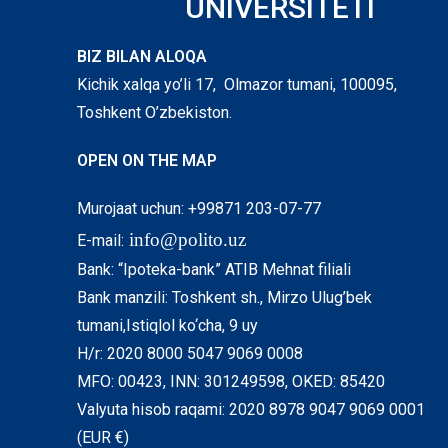
UNIVERSITETI
BIZ BILAN ALOQA
Kichik xalqa yo’li 17, Olmazor tumani, 100095,
Toshkent O’zbekiston.
OPEN ON THE MAP
Murojaat uchun: +99871 203-07-77
info@polito.uz
E-mail:
Bank: “Ipoteka-bank” ATIB Mehnat filiali
Bank manzili: Toshkent sh., Mirzo Ulug’bek
tumani,Istiqlol ko‘cha, 9 uy
H/r: 2020 8000 5047 9069 0008
MFO: 00423, INN: 301249598, OKED: 85420
Valyuta hisob raqami: 2020 8978 9047 9069 0001
(EUR €)