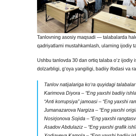
Tanlovning asosiy maqsadi — talabalarda haloll
qadriyatlarni mustahkamlash, ularning ijodiy taf
Ushbu tanlovda 30 dan ortiq talaba o‘z ijodiy is
dolzarbligi, g‘oya yangiligi, badiiy ifodasi va 
Tanlov natijalariga ko‘ra quyidagi talabalar 
Karimova Diyora – “Eng yaxshi badiiy ish
“Anti korrupsiya” jamoasi – “Eng yaxshi ra
Jumanazarova Nargiza – “Eng yaxshi origi
Nosirjonova Sojida – “Eng yaxshi rangtasvi
Asadov Abdulaziz – “Eng yaxshi grafik ish
Xodjayeva Kamola – “Eng yaxshi badiiy i