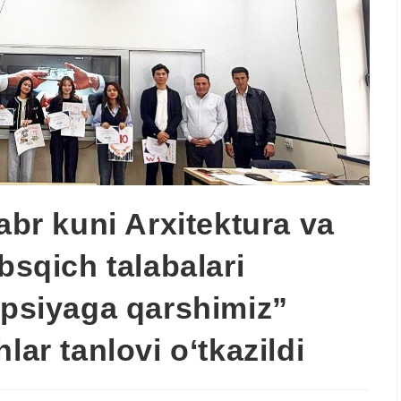
abr kuni Arxitektura va
bsqich talabalari
upsiyaga qarshimiz”
lar tanlovi o‘tkazildi