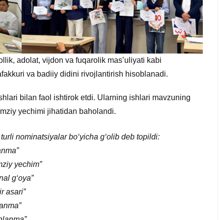
ik, adolat, vijdon va fuqarolik mas’uliyati kabi
akkuri va badiiy didini rivojlantirish hisoblanadi.
hlari bilan faol ishtirok etdi. Ularning ishlari mavzuning
ramziy yechimi jihatidan baholandi.
turli nominatsiyalar bo‘yicha g‘olib deb topildi:
lanma”
mziy yechim”
nal g‘oya”
r asari”
lanma”
shlanma”