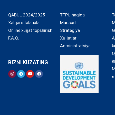
QABUL 2024/2025
TTPU haqida
T
Xalqaro talabalar
Maqsad
M
Online xujjat topshirish
Strategiya
G
F.A.Q.
Xujjatlar
A
Administratsiya
k
Q
a
BIZNI KUZATING
M
m