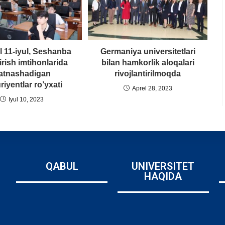
l 11-iyul, Seshanba
Germaniya universitetlari
irish imtihonlarida
bilan hamkorlik aloqalari
atnashadigan
rivojlantirilmoqda
riyentlar ro’yxati
Aprel 28, 2023
Iyul 10, 2023
QABUL
UNIVERSITET
HAQIDA