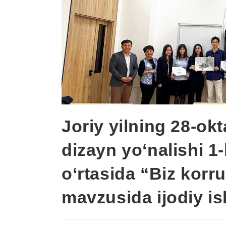
Joriy yilning 28-okt
dizayn yo‘nalishi 1-
o‘rtasida “Biz korr
mavzusida ijodiy ish