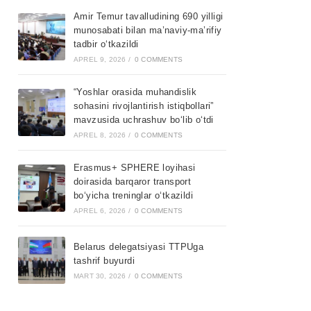
Amir Temur tavalludining 690 yilligi
munosabati bilan ma’naviy-ma’rifiy
tadbir o‘tkazildi
APREL 9, 2026
/
0 COMMENTS
“Yoshlar orasida muhandislik
sohasini rivojlantirish istiqbollari”
mavzusida uchrashuv bo‘lib o‘tdi
APREL 8, 2026
/
0 COMMENTS
Erasmus+ SPHERE loyihasi
doirasida barqaror transport
bo‘yicha treninglar o‘tkazildi
APREL 6, 2026
/
0 COMMENTS
Belarus delegatsiyasi TTPUga
tashrif buyurdi
MART 30, 2026
/
0 COMMENTS