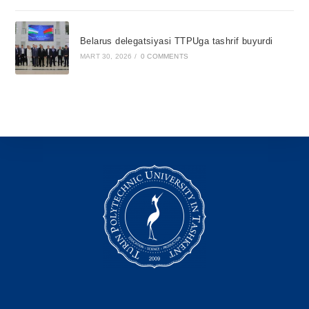
Belarus delegatsiyasi TTPUga tashrif buyurdi
MART 30, 2026
/
0 COMMENTS