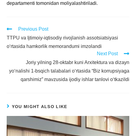
departamenti tomonidan moliyalashtiriladi.
Previous Post
TTPU va Ijtimoiy-iqtisodiy rivojlanish assotsiatsiyasi
o‘rtasida hamkorlik memorandumi imzolandi
Next Post
Joriy yilning 28-oktabr kuni Arxitektura va dizayn
yo‘nalishi 1-bsqich talabalari o‘rtasida “Biz korrupsiyaga
qarshimiz” mavzusida ijodiy ishlar tanlovi o‘tkazildi
YOU MIGHT ALSO LIKE