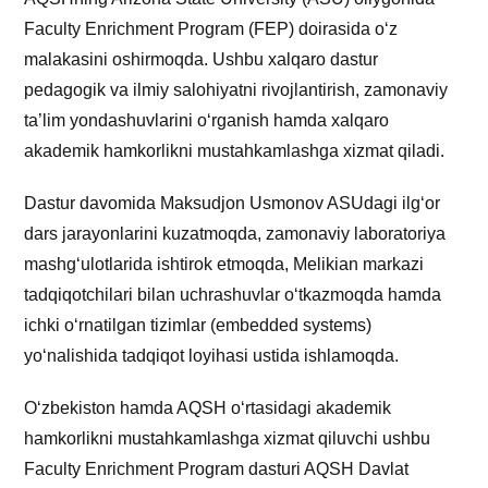
Faculty Enrichment Program (FEP) doirasida o‘z
malakasini oshirmoqda. Ushbu xalqaro dastur
pedagogik va ilmiy salohiyatni rivojlantirish, zamonaviy
ta’lim yondashuvlarini o‘rganish hamda xalqaro
akademik hamkorlikni mustahkamlashga xizmat qiladi.
Dastur davomida Maksudjon Usmonov ASUdagi ilg‘or
dars jarayonlarini kuzatmoqda, zamonaviy laboratoriya
mashg‘ulotlarida ishtirok etmoqda, Melikian markazi
tadqiqotchilari bilan uchrashuvlar o‘tkazmoqda hamda
ichki o‘rnatilgan tizimlar (embedded systems)
yo‘nalishida tadqiqot loyihasi ustida ishlamoqda.
O‘zbekiston hamda AQSH o‘rtasidagi akademik
hamkorlikni mustahkamlashga xizmat qiluvchi ushbu
Faculty Enrichment Program dasturi AQSH Davlat