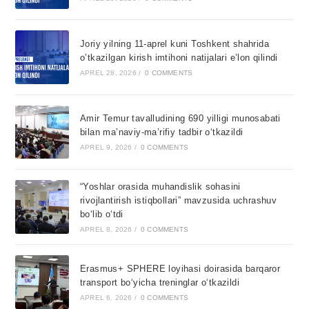
Joriy yilning 11-aprel kuni Toshkent shahrida
o’tkazilgan kirish imtihoni natijalari e’lon qilindi
APREL 28, 2026
/
0 COMMENTS
Amir Temur tavalludining 690 yilligi munosabati
bilan ma’naviy-ma’rifiy tadbir o‘tkazildi
APREL 9, 2026
/
0 COMMENTS
“Yoshlar orasida muhandislik sohasini
rivojlantirish istiqbollari” mavzusida uchrashuv
bo‘lib o‘tdi
APREL 8, 2026
/
0 COMMENTS
Erasmus+ SPHERE loyihasi doirasida barqaror
transport bo‘yicha treninglar o‘tkazildi
APREL 6, 2026
/
0 COMMENTS