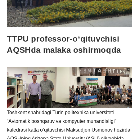
TTPU professor-o‘qituvchisi
AQSHda malaka oshirmoqda
Toshkent shahridagi Turin politexnika universiteti
“Avtomatik boshqaruv va kompyuter muhandisligi”
kafedrasi katta o‘qituvchisi Maksudjon Usmonov hozirda
AQSHning Arizona State University (ASU) oliygohida