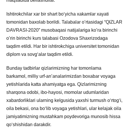
maqsadida bellashdilar.
Ishtirokchilar xar bir shart bo‘yicha xakamlar xayati
tomonidan baxolab borildi. Talabalar o’rtasidagi “QIZLAR
DAVRASI-2020” musobaqasi natijalariga ko’ra birinchi
o’rin birinchi kurs talabasi Ozodova Shaxrizodaga
taqdim etildi. Har bir ishtirokchiga universitet tomonidan
diplom va sovg‘alar taqdim etildi.
Bunday tadbirlar qizlarimizning har tomonlama
barkamol, milliy urf-an’analarimizdan boxabar voyaga
yetishlarida katta ahamiyatga ega. Qizlarimizning
sharqona odobi, ibo-hayosi, momolar udumlaridan
xabardorliklari ularning kelgusida yaxshi turmush o‘rtog‘i,
oila bekasi, ona bo‘lib voyaga yetishlari, ular kelajak oila
jamiyatimizning mustahkam poydevoriga munosib hissa
qo‘shishidan darakdir.