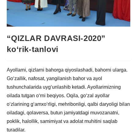
“QIZLAR DAVRASI-2020”
ko‘rik-tanlovi
Ayollarni, qizlarni bahorga qiyoslashadi, bahorni ularga.
Go‘zallik, nafosat, yangilanish bahor va ayol
tushunchalarida uyg‘unlashib ketadi. Ayollarimizning
oilada tutgan o‘rni beqiyos. Oqila, go‘zal ayollar
o‘zlarining g‘amxo‘rligi, mehribonligi, qalbi daryoligi bilan
oiladagi, qolaversa, butun jamiyatdagi muvozanatni,
poklik, halollik, samimiyat va adolat muhitini saqlab
turadilar.