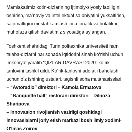
Mamlakatimiz xotin-qizlarining ijtimoiy-siyosiy faolligini
oshirish, maʼnaviy va intellektual salohiyatini yuksaltirish,
salomatligini mustahkamlash, oila, onalik va bolalikni
muhofaza qilish davlatimiz siyosatiga aylangan.
Toshkent shahridagi Turin politexnika universiteti ham
talaba-qizlarni har sohada iqtidorini sinab ko‘rishi uchun
imkoniyat yaratib “QIZLAR DAVRASI-2020” ko‘rik
tanlovini tashkil qildi. Ko‘rik-tanlovni adolatli baholash
uchun o‘z ishining ustalari, tegishli soha mutahasisslari
– “Avtoradio” direktori – Kamola Ermatova
– “Banquette hall” restorani direktori – Dilnoza
Sharipova
– Innovasion rivojlanish vazirligi qoshidagi
Innovasialarni joriy etish markazi bosh ilmiy xodimi-
O‘lmas Zoirov