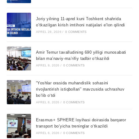
Joriy yilning 11-aprel kuni Toshkent shahrida
o’tkazilgan kirish imtihoni natijalari e’lon qilindi
APREL 28, 2026
/
0 COMMENTS
Amir Temur tavalludining 690 yilligi munosabati
bilan ma’naviy-ma’rifiy tadbir o‘tkazildi
APREL 9, 2026
/
0 COMMENTS
“Yoshlar orasida muhandislik sohasini
rivojlantirish istiqbollari” mavzusida uchrashuv
bo‘lib o‘tdi
APREL 8, 2026
/
0 COMMENTS
Erasmus+ SPHERE loyihasi doirasida barqaror
transport bo‘yicha treninglar o‘tkazildi
APREL 6, 2026
/
0 COMMENTS