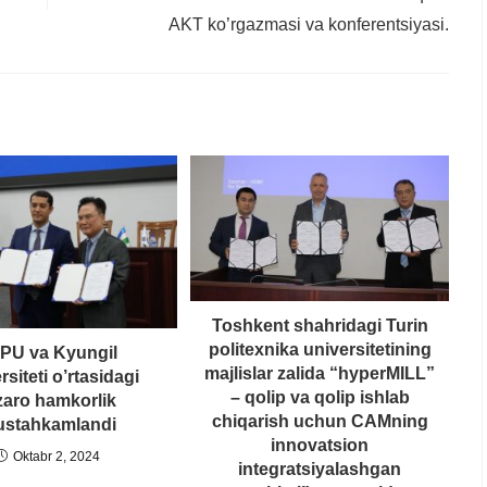
AKT ko’rgazmasi va konferentsiyasi.
Toshkent shahridagi Turin
politexnika universitetining
PU va Kyungil
majlislar zalida “hyperMILL”
rsiteti o’rtasidagi
– qolip va qolip ishlab
zaro hamkorlik
chiqarish uchun CAMning
stahkamlandi
innovatsion
Oktabr 2, 2024
integratsiyalashgan