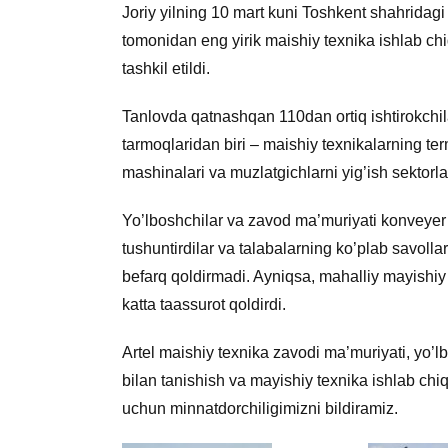
Joriy yilning 10 mart kuni Toshkent shahridagi 
tomonidan eng yirik maishiy texnika ishlab ch
tashkil etildi.
Tanlovda qatnashqan 110dan ortiq ishtirokchila
tarmoqlaridan biri – maishiy texnikalarning term
mashinalari va muzlatgichlarni yig’ish sektorlar
Yo’lboshchilar va zavod ma’muriyati konveyer jar
tushuntirdilar va talabalarning ko’plab savollar
befarq qoldirmadi. Ayniqsa, mahalliy mayishiy 
katta taassurot qoldirdi.
Artel maishiy texnika zavodi ma’muriyati, yo’lb
bilan tanishish va mayishiy texnika ishlab chiq
uchun minnatdorchiligimizni bildiramiz.