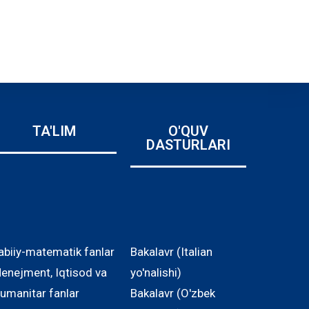
TA'LIM
O'QUV
DASTURLARI
abiiy-matematik fanlar
Bakalavr (Italian
enejment, Iqtisod va
yo'nalishi)
umanitar fanlar
Bakalavr (O'zbek