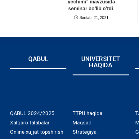
yechimi” mavzusida
seminar bo’lib o’tdi.
Sentabr 21, 2021
QABUL
UNIVERSITET
HAQIDA
QABUL 2024/2025
TTPU haqida
T
Xalqaro talabalar
Maqsad
M
Online xujjat topshirish
Strategiya
G