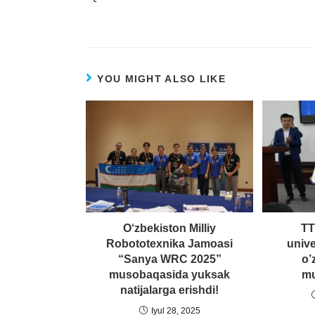
YOU MIGHT ALSO LIKE
O‘zbekiston Milliy
TT
Robototexnika Jamoasi
unive
“Sanya WRC 2025”
o’
musobaqasida yuksak
mu
natijalarga erishdi!
Iyul 28, 2025