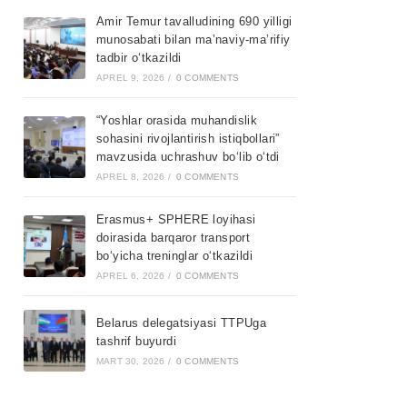
Amir Temur tavalludining 690 yilligi
munosabati bilan ma’naviy-ma’rifiy
tadbir o‘tkazildi
APREL 9, 2026
/
0 COMMENTS
“Yoshlar orasida muhandislik
sohasini rivojlantirish istiqbollari”
mavzusida uchrashuv bo‘lib o‘tdi
APREL 8, 2026
/
0 COMMENTS
Erasmus+ SPHERE loyihasi
doirasida barqaror transport
bo‘yicha treninglar o‘tkazildi
APREL 6, 2026
/
0 COMMENTS
Belarus delegatsiyasi TTPUga
tashrif buyurdi
MART 30, 2026
/
0 COMMENTS