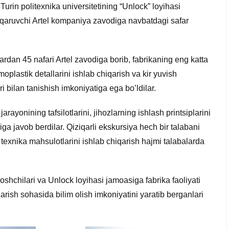
Turin politexnika universitetining “Unlock” loyihasi
iqaruvchi Artel kompaniya zavodiga navbatdagi safar
rdan 45 nafari Artel zavodiga borib, fabrikaning eng katta
oplastik detallarini ishlab chiqarish va kir yuvish
i bilan tanishish imkoniyatiga ega bo’ldilar.
ayonining tafsilotlarini, jihozlarning ishlash printsiplarini
iga javob berdilar. Qiziqarli ekskursiya hech bir talabani
texnika mahsulotlarini ishlab chiqarish hajmi talabalarda
oshchilari va Unlock loyihasi jamoasiga fabrika faoliyati
arish sohasida bilim olish imkoniyatini yaratib berganlari