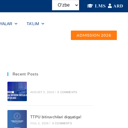
IYALAR
TA'LIM
ADMISSION 2026
Recent Posts
AVGUST 5, 2026
/
0 COMMENTS
TTPU bitiruvchilari diqqatiga!
IYUL 2, 2026
/
0 COMMENTS