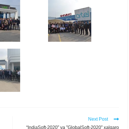
Next Post
“IndiaSoft-2020” va ”GlobalSoft-2020” xalqaro