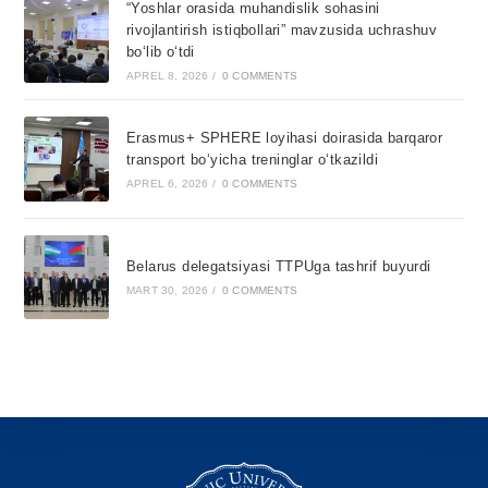
“Yoshlar orasida muhandislik sohasini
rivojlantirish istiqbollari” mavzusida uchrashuv
bo‘lib o‘tdi
APREL 8, 2026
/
0 COMMENTS
Erasmus+ SPHERE loyihasi doirasida barqaror
transport bo‘yicha treninglar o‘tkazildi
APREL 6, 2026
/
0 COMMENTS
Belarus delegatsiyasi TTPUga tashrif buyurdi
MART 30, 2026
/
0 COMMENTS