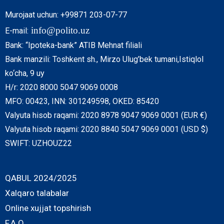
Murojaat uchun: +99871 203-07-77
info@polito.uz
E-mail:
Bank: “Ipoteka-bank” ATIB Mehnat filiali
Bank manzili: Toshkent sh., Mirzo Ulug’bek tumani,Istiqlol
ko‘cha, 9 uy
H/r: 2020 8000 5047 9069 0008
MFO: 00423, INN: 301249598, OKED: 85420
Valyuta hisob raqami: 2020 8978 9047 9069 0001 (EUR €)
Valyuta hisob raqami: 2020 8840 5047 9069 0001 (USD $)
SWIFT: UZHOUZ22
QABUL 2024/2025
Xalqaro talabalar
Online xujjat topshirish
F.A.Q.